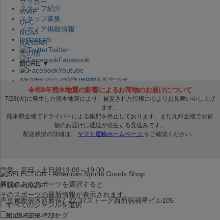
サッカー
スタッフ紹介
WWE
スタッフ募集
UFC
メディア掲載情報
NCAA
Instagram
NASCAR
Twitter
その他
Facebook
MORE ▼
Youtube
セレクション公式LINE@
12:00
までのご注文は
発送予定です。
在庫品は
1-3営業日内で発送
!! ※お取寄せ商品は対象外
×
セレクション新宿本店
ベースボール館
営業：平日・土日祝13:00～19:00
興味のあるスポーツを選択すると
〒160－0023
そのスポーツの最新情報が表示されます。
東京都新宿区西新宿7-22-37ストーク西新宿福星ビル105
すべてのジャンルを選択
MLB
メジャーリーグ
TEL:03-5338-7231