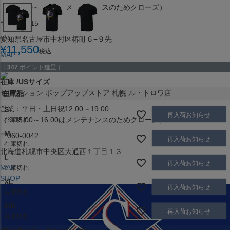
（※15:00～16:00はメンテナンスのためクローズ）
〒453-0015
愛知県名古屋市中村区椿町６−９先
¥
11,550
税込
MAP
SHOP
[
347
ポイント進呈 ]
在庫
USサイズ
セレクション ポップアップストア 札幌 ル・トロワ店
在庫品
営業：平日・土日祝12:00～19:00
S
再入荷お知らせ
（※15:00～16:00はメンテナンスのためクローズ）
在庫切れ
M
〒060-0042
再入荷お知らせ
在庫切れ
北海道札幌市中央区大通西１丁目１３
L
再入荷お知らせ
MAP
在庫切れ
SHOP
XL
再入荷お知らせ
在庫切れ
2XL
再入荷お知らせ
在庫切れ