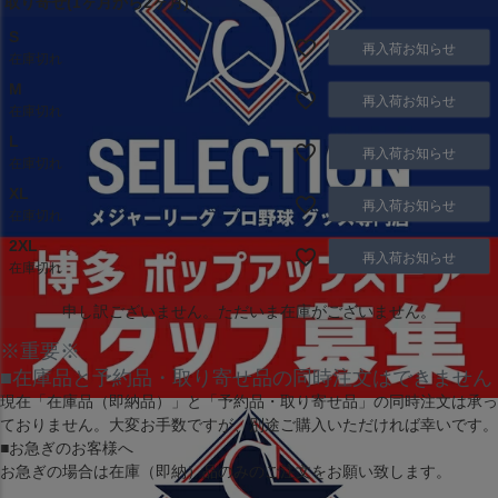
取り寄せ(1ヶ月から2ヶ月)
S
再入荷お知らせ
在庫切れ
M
再入荷お知らせ
在庫切れ
L
再入荷お知らせ
在庫切れ
XL
再入荷お知らせ
在庫切れ
2XL
再入荷お知らせ
在庫切れ
申し訳ございません。ただいま在庫がございません。
※重要※
■在庫品と予約品・取り寄せ品の同時注文はできません
現在
「在庫品（即納品）」
と
「予約品・取り寄せ品」
の同時注文は承っ
ておりません。大変お手数ですが、別途ご購入いただければ幸いです。
■お急ぎのお客様へ
お急ぎの場合は
在庫（即納）品
のみのご注文をお願い致します。