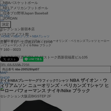
NBA
バスケットボール
MAP
NFL
アメリカンフットボール
SHOP
日本プロ野球
Japan Baseball
BLOG
JORDAN
セレクション新宿本店
x
バスケ/アメフト館
HOME
NBA グッズ
NBA Tシャツ
NBA ザイオン・ウィリアムソン ニューオリンズ・ペリカンズ Tシャツ ヒーロー
営業：平日・土日祝13:00～19:00
パフォーマンス ナイキ/Nike ブラック
〒160－0023
東京都新宿区西新宿7-22-37ストーク西新宿福星ビル105
TEL:03-5338-7231
商品番号
nba-200526hpt07
MAP
SHOP
NBA ザイオン・ウ
ナイキNBAプレーヤーグラフィックTシャツ
BLOG
ィリアムソン ニューオリンズ・ペリカンズ Tシャツ ヒ
ーロー パフォーマンス ナイキ/Nike ブラック
セレクション大阪店BIGSTEP 2F
営業：平日・土日祝12:00～19:00