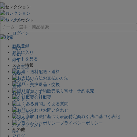
×
アカウント
ログイン
新規登録
MLB
お気に入り
NBA
カートを見る
NFL
ストア情報
プロ野球
配送・送料
WBC
お支払い方法
侍ジャパン
返品・交換
福袋
取り寄せ・予約販売
お買い得パック
会社概要
プレミア
よくある質問
セール
お問い合わせ
ジョーダン
特定商取引法に基づく表記
バッシュ
プライバシーポリシー
バスケブランド
その他
NHL
ブログ