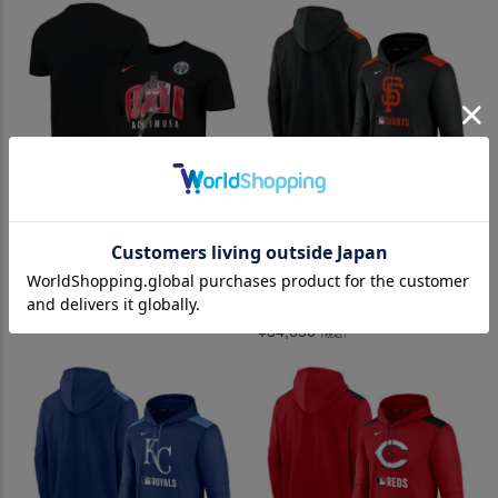
NBA 八村塁 ワシントン・ウィ
MLB サンフランシスコ・ジャ
ザーズ Tシャツ ヒーロー パフ
イアンツ パーカー 【海外モデ
ォーマンス ナイキ/Nike ブラ
ル】オーセンティックコレク
ック
ション パフォーマンス プルオ
ーバー ナイキ/Nike
¥
11,550
（税込）
¥
34,650
（税込）