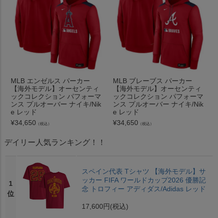
MLB エンゼルス パーカー
MLB ブレーブス パーカー
【海外モデル】オーセンティ
【海外モデル】オーセンティ
ックコレクション パフォーマ
ックコレクション パフォーマ
ンス プルオーバー ナイキ/Nik
ンス プルオーバー ナイキ/Nik
e レッド
e レッド
¥
34,650
¥
34,650
（税込）
（税込）
デイリー人気ランキング！！
スペイン代表 Tシャツ 【海外モデル】サ
ッカー FIFA ワールドカップ2026 優勝記
1
念 トロフィー アディダス/Adidas レッド
位
17,600円
(税込)