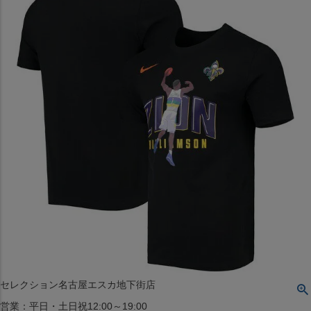
〒542-008
大阪府大阪市中央区西心斎橋1丁目6番14号
TEL:06-4708-3300
MAP
SHOP
BLOG
JR水道橋駅西口店
営業：土・日・祝日のみ 12:00-18:00
〒101-0061
東京都千代田区神田三崎町２丁目２２−１ 1F
MAP
SHOP
セレクション名古屋エスカ地下街店
営業：平日・土日祝12:00～19:00