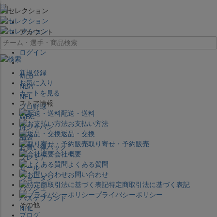
×
アカウント
ログイン
新規登録
MLB
お気に入り
NBA
カートを見る
NFL
ストア情報
プロ野球
配送・送料
WBC
お支払い方法
侍ジャパン
返品・交換
福袋
取り寄せ・予約販売
お買い得パック
会社概要
プレミア
よくある質問
セール
お問い合わせ
ジョーダン
特定商取引法に基づく表記
バッシュ
プライバシーポリシー
バスケブランド
その他
NHL
ブログ