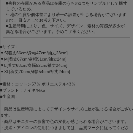
■複数の在庫がある商品は在庫のうちの1つをサンプルとして採寸
しているため、
生地の性質や個体差により若干の誤差が生じる場合がございます
ので、目安としてお考え下さい。
■生産時期により、色、サイズ、デザイン、素材の質感が多少が
異なる場合がございます。予めご了承ください。
■サイズ：
▼S[着丈66cm/身幅47cm/袖丈23cm]
▼M[着丈67cm/身幅51cm/袖丈24m]
▼L[着丈68cm/身幅52cm/袖丈24cm]
▼XL[着丈70cm/身幅54cm/袖丈24cm]
■素材：コットン57％ ポリエステル43％
■ブランド：ナイキ/Nike
■生産国：-
・商品は生産時期によってデザインやサイズに差が生じる場合がござい
ます。
・商品はモニターの影響で色の変化が感じられる場合がございます。
・洗濯・アイロンの使用につきましては、品質マークに従ってくださ