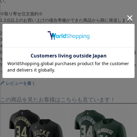
い。
※取り寄せ注文規約※
1.2点以上のお買い上げの場合準備ができた商品から順に発送します。
（配送料・手数料は初回発送分のみご請求）
2.お客様都合によるキャンセル・返品はできません。
3.メーカーが在庫を確保できず、キャンセルとなる場合がございます。
4.仕様が変更される場合もございます。
5.配送までに1ヶ月から2ヶ月ほどかかります。（配送日の指定はできま
せん）[Tシャツ][トップス][City Edition Name & Number Performance
T-Shirt][Milwaukee Bucks][Giannis Antetokounmpo #34][Cream][バスケ
ットボール][MIL]
レビューを書く
この商品を見たお客様はこちらも見ています！