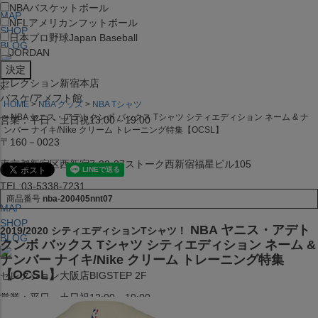
NBA
バスケットボール
MAP
NFL
アメリカンフットボール
SHOP
日本プロ野球
Japan Baseball
BLOG
JORDAN
セレクション新宿本店
x
バスケ/アメフト館
HOME
NBA グッズ
NBA Tシャツ
NBA ヤニス・アデトクンボ バックス Tシャツ シティエディション ネーム & ナ
営業：平日・土日祝13:00～19:00
ンバー ナイキ/Nike クリーム トレーニング特集【OCSL】
〒160－0023
東京都新宿区西新宿7-22-37ストーク西新宿福星ビル105
TEL:03-5338-7231
商品番号
nba-200405nnt07
MAP
SHOP
NBA ヤニス・アデト
2019/2020 シティエディションTシャツ！
BLOG
クンボ バックス Tシャツ シティエディション ネーム &
ナンバー ナイキ/Nike クリーム トレーニング特集
【OCSL】
セレクション大阪店BIGSTEP 2F
営業：平日・土日祝12:00～19:00