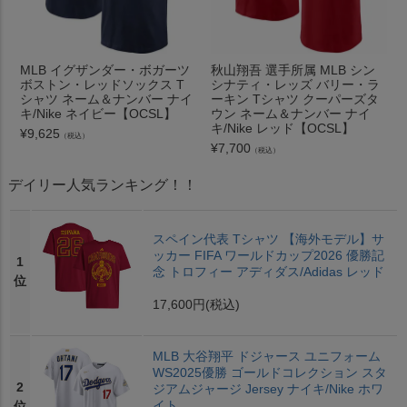
MLB イグザンダー・ボガーツ
秋山翔吾 選手所属 MLB シン
ボストン・レッドソックス T
シナティ・レッズ バリー・ラ
シャツ ネーム＆ナンバー ナイ
ーキン Tシャツ クーパーズタ
キ/Nike ネイビー【OCSL】
ウン ネーム＆ナンバー ナイ
キ/Nike レッド【OCSL】
¥
9,625
（税込）
¥
7,700
（税込）
デイリー人気ランキング！！
スペイン代表 Tシャツ 【海外モデル】サ
ッカー FIFA ワールドカップ2026 優勝記
1
念 トロフィー アディダス/Adidas レッド
位
17,600円
(税込)
MLB 大谷翔平 ドジャース ユニフォーム
WS2025優勝 ゴールドコレクション スタ
2
ジアムジャージ Jersey ナイキ/Nike ホワ
イト
位