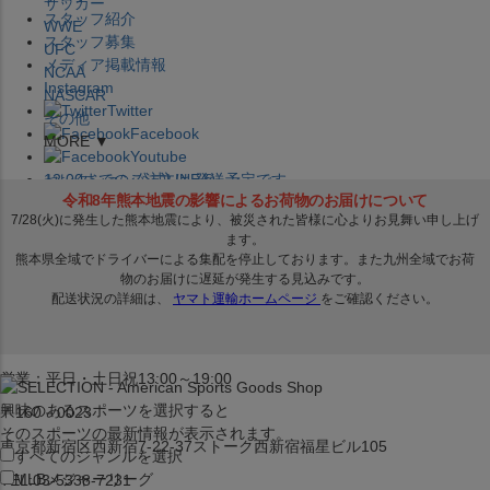
サッカー
スタッフ紹介
WWE
スタッフ募集
UFC
メディア掲載情報
NCAA
Instagram
NASCAR
Twitter
その他
Facebook
MORE ▼
Youtube
セレクション公式LINE@
12:00
までのご注文は
発送予定です。
在庫品は
1-3営業日内で発送
!! ※お取寄せ商品は対象外
×
セレクション新宿本店
ベースボール館
営業：平日・土日祝13:00～19:00
興味のあるスポーツを選択すると
〒160－0023
そのスポーツの最新情報が表示されます。
東京都新宿区西新宿7-22-37ストーク西新宿福星ビル105
すべてのジャンルを選択
MLB
メジャーリーグ
TEL:03-5338-7231