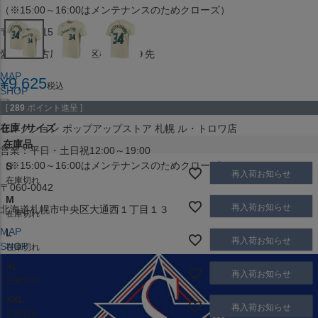
（※15:00～16:00はメンテナンスのためクローズ）
〒453-0015
愛知県名古屋市中村区椿町６−９先
MAP
¥
9,625
税込
SHOP
[
289
ポイント進呈 ]
在庫
サイズ
セレクション ポップアップストア 札幌 ル・トロワ店
在庫品
営業：平日・土日祝12:00～19:00
（※15:00～16:00はメンテナンスのためクローズ）
S
再入荷お知らせ
在庫切れ
〒060-0042
M
再入荷お知らせ
北海道札幌市中央区大通西１丁目１３
在庫切れ
MAP
L
再入荷お知らせ
SHOP
在庫切れ
XL
再入荷お知らせ
在庫切れ
XXL
再入荷お知らせ
在庫切れ