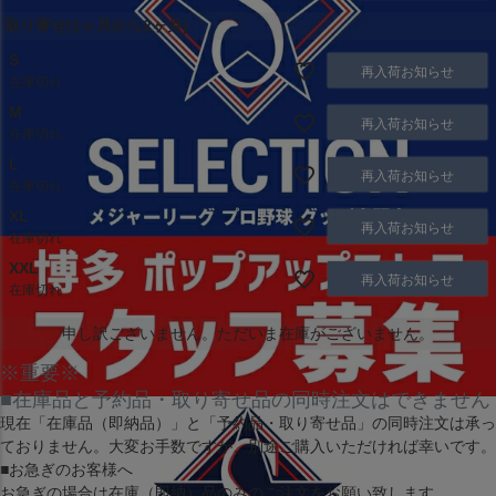
取り寄せ(1ヶ月から2ヶ月)
S
再入荷お知らせ
在庫切れ
M
再入荷お知らせ
在庫切れ
L
再入荷お知らせ
在庫切れ
XL
再入荷お知らせ
在庫切れ
XXL
再入荷お知らせ
在庫切れ
申し訳ございません。ただいま在庫がございません。
※重要※
■在庫品と予約品・取り寄せ品の同時注文はできません
現在
「在庫品（即納品）」
と
「予約品・取り寄せ品」
の同時注文は承っ
ておりません。大変お手数ですが、別途ご購入いただければ幸いです。
■お急ぎのお客様へ
お急ぎの場合は
在庫（即納）品
のみのご注文をお願い致します。