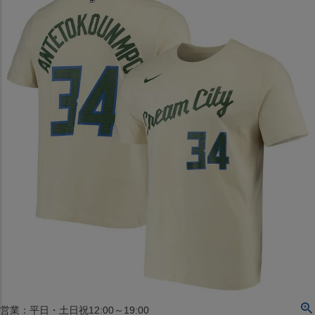
〒542-008
大阪府大阪市中央区西心斎橋1丁目6番14号
TEL:06-4708-3300
MAP
SHOP
BLOG
JR水道橋駅西口店
営業：土・日・祝日のみ 12:00-18:00
〒101-0061
東京都千代田区神田三崎町２丁目２２−１ 1F
MAP
SHOP
セレクション名古屋エスカ地下街店
営業：平日・土日祝12:00～19:00