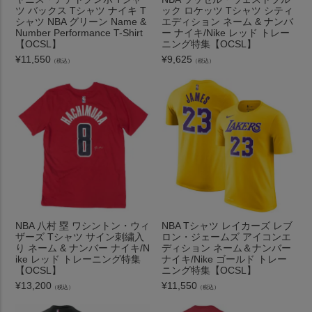
ツ バックス Tシャツ ナイキ T
ック ロケッツ Tシャツ シティ
シャツ NBA グリーン Name &
エディション ネーム & ナンバ
Number Performance T-Shirt
ー ナイキ/Nike レッド トレー
【OCSL】
ニング特集【OCSL】
¥
11,550
¥
9,625
（税込）
（税込）
NBA 八村 塁 ワシントン・ウィ
NBA Tシャツ レイカーズ レブ
ザーズ Tシャツ サイン刺繍入
ロン・ジェームズ アイコンエ
り ネーム & ナンバー ナイキ/N
ディション ネーム＆ナンバー
ike レッド トレーニング特集
ナイキ/Nike ゴールド トレー
【OCSL】
ニング特集【OCSL】
¥
13,200
¥
11,550
（税込）
（税込）