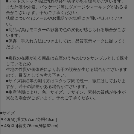
■デッドストック品は汚れや経年劣化がある場合がございます。
また外装や外箱、パッケージ等にダメージやマーキングがある場
合がございます。予めご了承ください。
状態についてはメールやお電話でお気軽にお問い合わせくださ
い。
■商品写真はモニターの影響で色の変化が感じられる場合がござ
います。
■保存・手入れ方法につきましては、品質表示マークに従ってく
ださい。
■複数の在庫がある商品は在庫のうちの1つをサンプルとして採寸
しているため、
生地の性質や個体差により若干の誤差が生じる場合がございます
ので、目安としてお考え下さい。
■サイズ詳細等の測り方はスタッフ間で統一、徹底はしておりま
すが、若干の誤差がある場合がございます。
■生産時期により、色、サイズ、デザイン、素材の質感が多少が
異なる場合がございます。予めご了承ください。
■サイズ：
▼40(M)[着丈67cm/身幅48cm]
▼48(XL)[着丈76cm/身幅62cm]