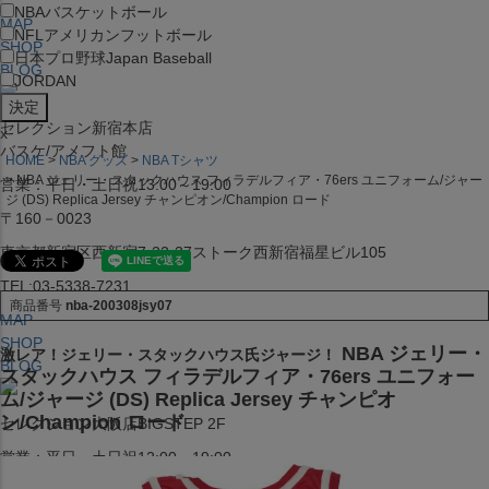
NBA
バスケットボール
MAP
NFL
アメリカンフットボール
SHOP
日本プロ野球
Japan Baseball
BLOG
JORDAN
セレクション新宿本店
x
バスケ/アメフト館
HOME
NBA グッズ
NBA Tシャツ
NBA ジェリー・スタックハウス フィラデルフィア・76ers ユニフォーム/ジャー
営業：平日・土日祝13:00～19:00
ジ (DS) Replica Jersey チャンピオン/Champion ロード
〒160－0023
東京都新宿区西新宿7-22-37ストーク西新宿福星ビル105
TEL:03-5338-7231
商品番号
nba-200308jsy07
MAP
SHOP
NBA ジェリー・
激レア！ジェリー・スタックハウス氏ジャージ！
BLOG
スタックハウス フィラデルフィア・76ers ユニフォー
ム/ジャージ (DS) Replica Jersey チャンピオ
ン/Champion ロード
セレクション大阪店BIGSTEP 2F
営業：平日・土日祝12:00～19:00