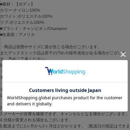
■素材：【ボディ】
カラー:ナイロン100%
ホワイト:ポリエステル100%
リブ:ポリエステル100%
■ブランド：チャンピオン/Champion
■生産国：アメリカ
・商品は状態やサイズに差が生じる場合がございます。
またデッドストック品は若干の汚れや経年劣化がある場合がございま
す。予めご了承ください。
状態についてはメールやお電話でお気軽にお問い合わせください。
・商品写真はモニターの影響で色の変化が感じられる場合がございま
す。
※取り寄せ注文規約※
1.2点以上のお買い上げの場合準備ができた商品から順に発送します。
（配送料・手数料は初回発送分のみご請求）
2.お客様都合によるキャンセル・返品はできません。
3.メーカーが在庫を確保できず、キャンセルとなる場合がございます。
4.仕様が変更される場合もございます。
5.配送までに1ヶ月から2ヶ月ほどかかります。（配送日の指定はできま