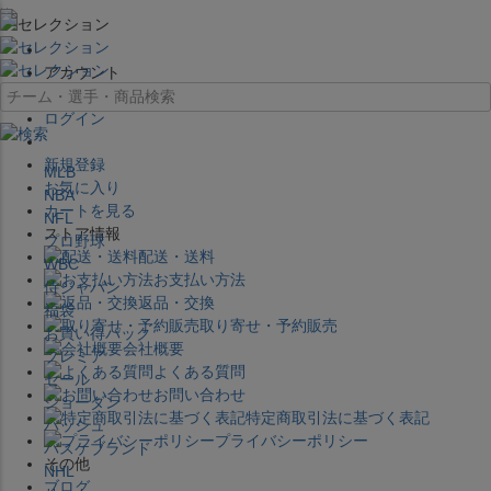
×
アカウント
ログイン
新規登録
MLB
お気に入り
NBA
カートを見る
NFL
ストア情報
プロ野球
配送・送料
WBC
お支払い方法
侍ジャパン
返品・交換
福袋
取り寄せ・予約販売
お買い得パック
会社概要
プレミア
よくある質問
セール
お問い合わせ
ジョーダン
特定商取引法に基づく表記
バッシュ
プライバシーポリシー
バスケブランド
その他
NHL
ブログ