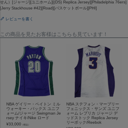
せん）[ジャージ][ユニホーム][(DS) Replica Jersey][Philadelphia 76ers]
[Jerry Stackhouse #42][Road][バスケットボール][PHI]
レビューを書く
この商品を見たお客様はこちらも見ています！
NBA ゲイリー・ペイトン ミル
NBA ステフォン・マーブリー
ウォーキー・バックス ユニフ
フェニックス・サンズ ユニフ
ォーム/ジャージ Swingman Je
ォーム レプリカ ジャージ デ
rsey ナイキ/Nike ロード
ッドストック Replica Jersey
リーボック/Reebok
¥
33,000
（税込）