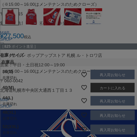
（※15:00～16:00はメンテナンスのためクローズ）
〒453-0015
愛知県名古屋市中村区椿町６−９先
MAP
¥
27,500
税込
SHOP
[
825
ポイント進呈 ]
在庫
サイズ
セレクション ポップアップストア 札幌 ル・トロワ店
在庫品
営業：平日・土日祝12:00～19:00
（※15:00～16:00はメンテナンスのためクローズ）
36(S)
再入荷お知らせ
在庫切れ
〒060-0042
40(M)
カートに入れる
北海道札幌市中央区大通西１丁目１３
44(L)
MAP
再入荷お知らせ
在庫切れ
SHOP
48(XL)
再入荷お知らせ
在庫切れ
52(XXL)
再入荷お知らせ
在庫切れ