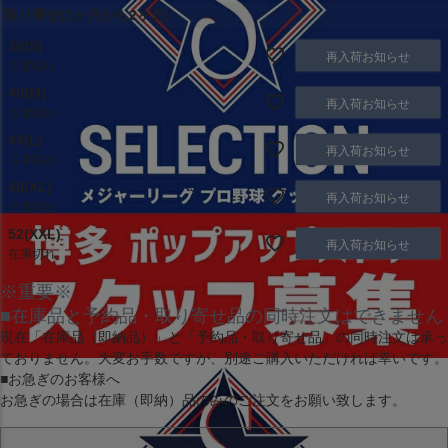
取り寄せ(1ヶ月から2ヶ月)
36(S)
再入荷お知らせ
在庫切れ
40(M)
再入荷お知らせ
在庫切れ
44(L)
再入荷お知らせ
在庫切れ
48(XL)
再入荷お知らせ
在庫切れ
52(XXL)
再入荷お知らせ
在庫切れ
※重要※
■在庫品と予約品・取り寄せ品の同時注文はできません
現在
「在庫品（即納品）」
と
「予約品・取り寄せ品」
の同時注文は承っ
ておりません。大変お手数ですが、別途ご購入いただければ幸いです。
■お急ぎのお客様へ
お急ぎの場合は
在庫（即納）品
のみのご注文をお願い致します。