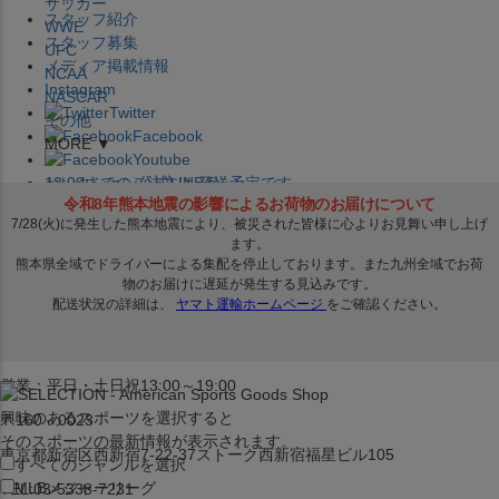
サッカー
スタッフ紹介
WWE
スタッフ募集
UFC
メディア掲載情報
NCAA
Instagram
NASCAR
Twitter
その他
Facebook
MORE ▼
Youtube
セレクション公式LINE@
12:00
までのご注文は
発送予定です。
在庫品は
1-3営業日内で発送
!! ※お取寄せ商品は対象外
×
セレクション新宿本店
ベースボール館
営業：平日・土日祝13:00～19:00
興味のあるスポーツを選択すると
〒160－0023
そのスポーツの最新情報が表示されます。
東京都新宿区西新宿7-22-37ストーク西新宿福星ビル105
すべてのジャンルを選択
MLB
メジャーリーグ
TEL:03-5338-7231