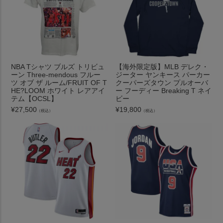
NBA Tシャツ ブルズ トリビュ
【海外限定版】MLB デレク・
ーン Three-mendous フルー
ジーター ヤンキース パーカー
ツ オブ ザ ルーム/FRUIT OF T
クーパーズタウン プルオーバ
HE?LOOM ホワイト レアアイ
ー フーディー Breaking T ネイ
テム【OCSL】
ビー
¥
27,500
¥
19,800
（税込）
（税込）