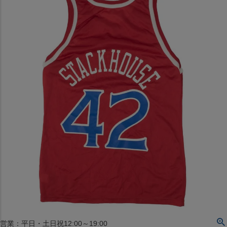
〒542-008
大阪府大阪市中央区西心斎橋1丁目6番14号
TEL:06-4708-3300
MAP
SHOP
BLOG
JR水道橋駅西口店
営業：土・日・祝日のみ 12:00-18:00
〒101-0061
東京都千代田区神田三崎町２丁目２２−１ 1F
MAP
SHOP
セレクション名古屋エスカ地下街店
営業：平日・土日祝12:00～19:00