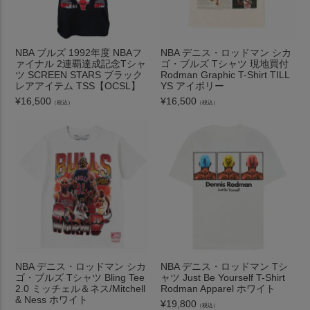
NBA ブルズ 1992年度 NBAフ
NBA デニス・ロッドマン シカ
ァイナル 2連覇達成記念Tシャ
ゴ・ブルズ Tシャツ 現地買付
ツ SCREEN STARS ブラック
Rodman Graphic T-Shirt TILL
レアアイテム TSS【OCSL】
YS アイボリー
¥
16,500
¥
16,500
（税込）
（税込）
NBA デニス・ロッドマン シカ
NBA デニス・ロッドマン Tシ
ゴ・ブルズ Tシャツ Bling Tee
ャツ Just Be Yourself T-Shirt
2.0 ミッチェル＆ネス/Mitchell
Rodman Apparel ホワイト
& Ness ホワイト
¥
19,800
（税込）