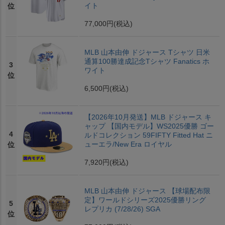
イト
位
77,000円
(税込)
MLB 山本由伸 ドジャース Tシャツ 日米
通算100勝達成記念Tシャツ Fanatics ホ
3
ワイト
位
6,500円
(税込)
【2026年10月発送】MLB ドジャース キ
ャップ 【国内モデル】WS2025優勝 ゴー
4
ルドコレクション 59FIFTY Fitted Hat ニ
ューエラ/New Era ロイヤル
位
7,920円
(税込)
MLB 山本由伸 ドジャース 【球場配布限
定】ワールドシリーズ2025優勝リング
5
レプリカ (7/28/26) SGA
位