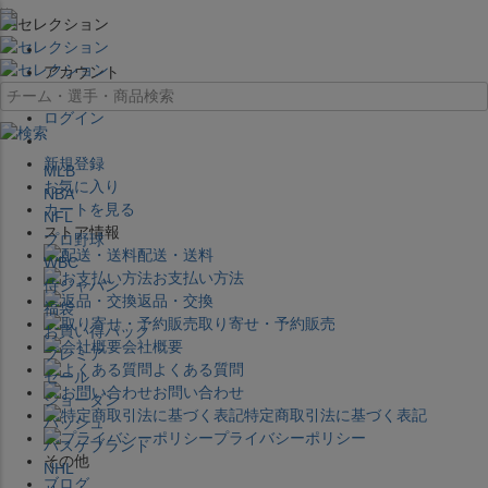
×
アカウント
ログイン
新規登録
MLB
お気に入り
NBA
カートを見る
NFL
ストア情報
プロ野球
配送・送料
WBC
お支払い方法
侍ジャパン
返品・交換
福袋
取り寄せ・予約販売
お買い得パック
会社概要
プレミア
よくある質問
セール
お問い合わせ
ジョーダン
特定商取引法に基づく表記
バッシュ
プライバシーポリシー
バスケブランド
その他
NHL
ブログ