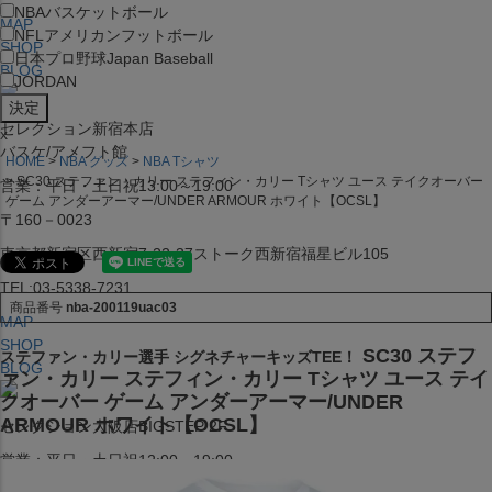
NBA
バスケットボール
MAP
NFL
アメリカンフットボール
SHOP
日本プロ野球
Japan Baseball
BLOG
JORDAN
セレクション新宿本店
x
バスケ/アメフト館
HOME
NBA グッズ
NBA Tシャツ
SC30 ステファン・カリー ステフィン・カリー Tシャツ ユース テイクオーバー
営業：平日・土日祝13:00～19:00
ゲーム アンダーアーマー/UNDER ARMOUR ホワイト【OCSL】
〒160－0023
東京都新宿区西新宿7-22-37ストーク西新宿福星ビル105
TEL:03-5338-7231
商品番号
nba-200119uac03
MAP
SHOP
SC30 ステフ
ステファン・カリー選手 シグネチャーキッズTEE！
BLOG
ァン・カリー ステフィン・カリー Tシャツ ユース テイ
クオーバー ゲーム アンダーアーマー/UNDER
ARMOUR ホワイト【OCSL】
セレクション大阪店BIGSTEP 2F
営業：平日・土日祝12:00～19:00