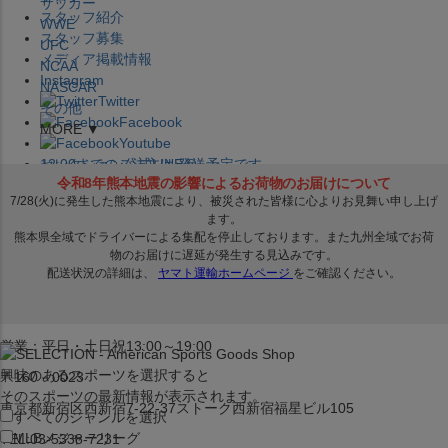
サッカー
スタッフ紹介
WWE
スタッフ募集
UFC
メディア掲載情報
NCAA
Instagram
NASCAR
Twitter
その他
Facebook
MORE ▼
Youtube
セレクション公式LINE@
12:00
までのご注文は
発送予定です。
在庫品は
1-3営業日内で発送
!! ※お取寄せ商品は対象外
×
セレクション新宿本店
ベースボール館
営業：平日・土日祝13:00～19:00
興味のあるスポーツを選択すると
〒160－0023
そのスポーツの最新情報が表示されます。
東京都新宿区西新宿7-22-37ストーク西新宿福星ビル105
すべてのジャンルを選択
MLB
メジャーリーグ
TEL:03-5338-7231