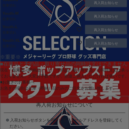
再入荷お知らせ
在庫切れ
Youth-M
再入荷お知らせ
在庫切れ
Youth-L
再入荷お知らせ
在庫切れ
Youth-XL
再入荷お知らせ
在庫切れ
※重要※
■在庫品と予約品・取り寄せ品の同時注文はできません
現在
「在庫品（即納品）」
と
「予約品・取り寄せ品」
の同時注文は承っ
ておりません。大変お手数ですが、別途ご購入いただければ幸いです。
■お急ぎのお客様へ
お急ぎの場合は
在庫（即納）品
のみのご注文をお願い致します。
再入荷お知らせについて
入荷お知らせボタンを押下して、メールアドレスを登録してく
ださい。