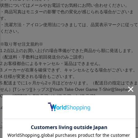
状態についてはメールやお電話でお気軽にお問い合わせください。
・商品写真はモニターの影響で色の変化が感じられる場合がございま
す。
・洗濯方法・アイロン使用法につきましては、品質表示マークに従って
ください。
※取り寄せ注文規約※
1.2点以上のお買い上げの場合準備ができた商品から順に発送します。
（配送料・手数料は初回発送分のみご請求）
2.お客様都合によるキャンセル・返品はできません。
3.メーカーが在庫を確保できず、キャンセルとなる場合がございます。
4.仕様が変更される場合もございます。
5.配送までに1ヶ月から2ヶ月ほどかかります。（配送日の指定はできま
せん）[Tシャツ][トップス][Youth Take Over Game T-Shirt][Stephen
Curry #30][White][ステフィン/ステフォン/ステフ]
レビューを書く
この商品を見たお客様はこちらも見ています！