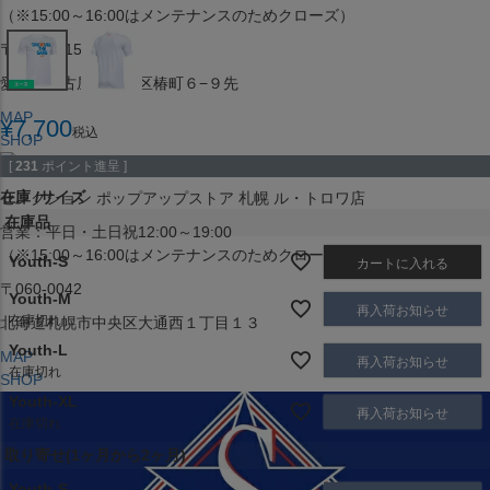
（※15:00～16:00はメンテナンスのためクローズ）
〒453-0015
愛知県名古屋市中村区椿町６−９先
MAP
¥
7,700
税込
SHOP
[
231
ポイント進呈 ]
在庫
サイズ
セレクション ポップアップストア 札幌 ル・トロワ店
在庫品
営業：平日・土日祝12:00～19:00
（※15:00～16:00はメンテナンスのためクローズ）
Youth-S
カートに入れる
〒060-0042
Youth-M
再入荷お知らせ
在庫切れ
北海道札幌市中央区大通西１丁目１３
Youth-L
MAP
再入荷お知らせ
在庫切れ
SHOP
Youth-XL
再入荷お知らせ
在庫切れ
取り寄せ(1ヶ月から2ヶ月)
Youth-S