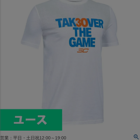
〒542-008
大阪府大阪市中央区西心斎橋1丁目6番14号
TEL:06-4708-3300
MAP
SHOP
BLOG
JR水道橋駅西口店
営業：土・日・祝日のみ 12:00-18:00
〒101-0061
東京都千代田区神田三崎町２丁目２２−１ 1F
MAP
SHOP
セレクション名古屋エスカ地下街店
営業：平日・土日祝12:00～19:00