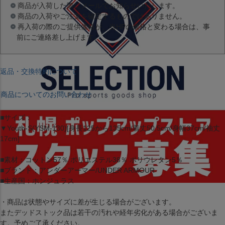
商品が入荷した際にメールでお知らせいたします。
商品の入荷やご注文を確定するものではありません。
再入荷の際のご提供価格が、当HPの価格と変わる場合は、事
前にご連絡差し上げます。
返品・交換特約について
商品についてのお問い合わせ
■サイズ：
▼Youth-S(YSM-130)[身長125から135cm/着丈50.5cm/身幅37cm/袖丈
17cm]
■素材：コットン57％ ポリエステル38％ ポリウレタン5％
■ブランド：アンダーアーマー/UNDER ARMOUR
■生産国：ホンジュラス
・商品は状態やサイズに差が生じる場合がございます。
またデッドストック品は若干の汚れや経年劣化がある場合がございま
す。予めご了承ください。