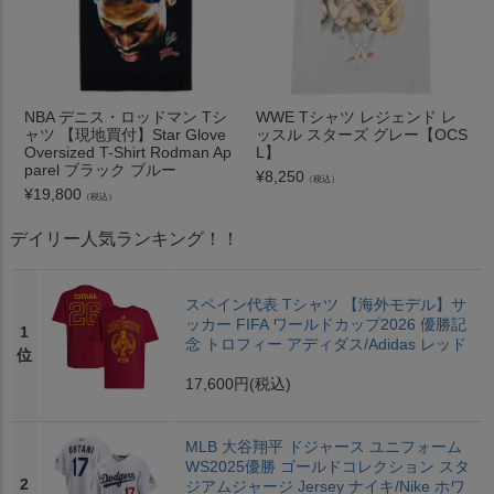
NBA デニス・ロッドマン Tシ
WWE Tシャツ レジェンド レ
ャツ 【現地買付】Star Glove
ッスル スターズ グレー【OCS
Oversized T-Shirt Rodman Ap
L】
parel ブラック ブルー
¥
8,250
（税込）
¥
19,800
（税込）
デイリー人気ランキング！！
スペイン代表 Tシャツ 【海外モデル】サ
ッカー FIFA ワールドカップ2026 優勝記
1
念 トロフィー アディダス/Adidas レッド
位
17,600円
(税込)
MLB 大谷翔平 ドジャース ユニフォーム
WS2025優勝 ゴールドコレクション スタ
2
ジアムジャージ Jersey ナイキ/Nike ホワ