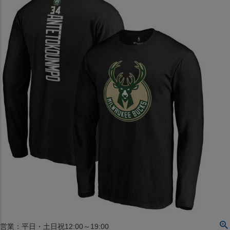
〒542-008
大阪府大阪市中央区西心斎橋1丁目6番14号
TEL:06-4708-3300
MAP
SHOP
BLOG
JR水道橋駅西口店
営業：土・日・祝日のみ 12:00-18:00
〒101-0061
東京都千代田区神田三崎町２丁目２２−１ 1F
MAP
SHOP
セレクション名古屋エスカ地下街店
営業：平日・土日祝12:00～19:00