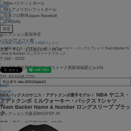
NBA
バスケットボール
MAP
NFL
アメリカンフットボール
SHOP
日本プロ野球
Japan Baseball
BLOG
JORDAN
セレクション新宿本店
x
バスケ/アメフト館
HOME
NBA グッズ
NBA Tシャツ
NBA ヤニス・アデトクンボ ミルウォーキー・バックス Tシャツ Team Backer N
営業：平日・土日祝13:00～19:00
ame & Number ロングスリーブ ブラック
〒160－0023
東京都新宿区西新宿7-22-37ストーク西新宿福星ビル105
TEL:03-5338-7231
商品番号
nba-200116gia23
MAP
SHOP
NBA ヤニス・
NBAバックスのヤニス・アデトクンボ選手モデル！
BLOG
アデトクンボ ミルウォーキー・バックス Tシャツ
Team Backer Name & Number ロングスリーブ ブラッ
ク
セレクション大阪店BIGSTEP 2F
営業：平日・土日祝12:00～19:00