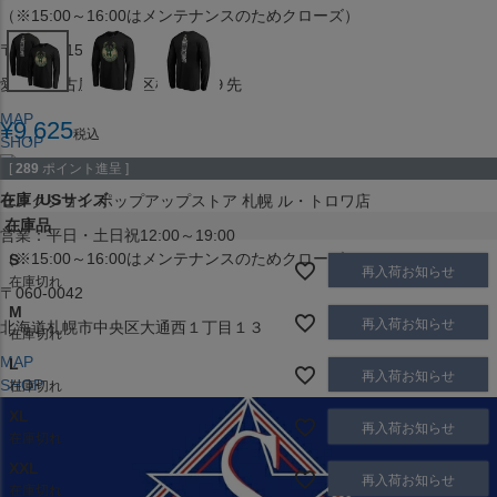
（※15:00～16:00はメンテナンスのためクローズ）
〒453-0015
愛知県名古屋市中村区椿町６−９先
MAP
¥
9,625
税込
SHOP
[
289
ポイント進呈 ]
在庫
USサイズ
セレクション ポップアップストア 札幌 ル・トロワ店
在庫品
営業：平日・土日祝12:00～19:00
（※15:00～16:00はメンテナンスのためクローズ）
S
再入荷お知らせ
在庫切れ
〒060-0042
M
再入荷お知らせ
北海道札幌市中央区大通西１丁目１３
在庫切れ
MAP
L
再入荷お知らせ
SHOP
在庫切れ
XL
再入荷お知らせ
在庫切れ
XXL
再入荷お知らせ
在庫切れ