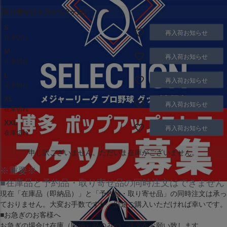
取り寄せ(1ヶ月から2ヶ月)
S
再入荷お知らせ
在庫切れ
M
再入荷お知らせ
在庫切れ
L
再入荷お知らせ
在庫切れ
XL
再入荷お知らせ
在庫切れ
XXL
再入荷お知らせ
在庫切れ
申し訳ございません。ただいま在庫がございません。
※重要※
■在庫品と予約品・取り寄せ品の同時注文はできません
現在
「在庫品（即納品）」
と
「予約品・取り寄せ品」
の同時注文は承っ
ておりません。大変お手数ですが、別途ご購入いただければ幸いです。
■お急ぎのお客様へ
お急ぎの場合は
在庫（即納）品
のみのご注文をお願い致します。