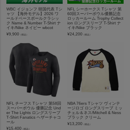
WBC イジョンフ 韓国代表 Tシ
NFL シーホークス Tシャツ 第
ャツ 【海外モデル】2026 ワ
60回スーパーボウル優勝記念
ールドベースボールクラシッ
ロッカールーム Trophy Collect
ク Name & Number T-Shirt ナ
ion ロングスリーブ T-Shirt ナ
イキ/Nike ネイビー wbcot
イキ/Nike ブラック
¥
9,900
¥
24,200
（税込）
（税込）
NFL チーフス Tシャツ 第58回
NBA 76ers Tシャツ ヴィンテ
スーパーボウル 優勝記念 Und
ージロゴ ロングスリーブ ミッ
er The Lights ロングスリーブ
チェル＆ネス/Mitchell & Ness
T-Shirt Fanatics ヘザーチャコ
ブラック クリーム
ール
¥
13,200
（税込）
¥
15,400
（税込）