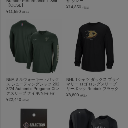
Number Performance T-Shirt
袖 グレー
【OCSL】
¥
14,850
（税込）
¥
11,550
（税込）
NBA ミルウォーキー・バック
NHL Tシャツ ダックス プライ
ス シューティングシャツ 202
マリー ロゴ ロングスリーブ
3/24 Authentic Pregame ロン
リーボック Reebok ブラック
グスリーブ ナイキ/Nike Fir
¥
8,800
（税込）
¥
22,440
（税込）