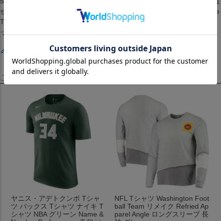
5.配送までに1ヶ月から2ヶ月ほどかかります。（配送日の指定はできま
せん）[Tシャツ][トップス][Team Backer Name & Number Long Sleeve
T-Shirt][Milwaukee Bucks][Giannis Antetokounmpo #34][Black][バスケ
ットボール][MIL]
レビューを書く
この商品を見たお客様はこちらも見ています！
ヤニス・アデトクンボ Tシャ
NFL Tシャツ Washington Foot
ツ バックス Tシャツ ナイキ T
ball Team リメイク Refried Ap
シャツ NBA グリーン Name &
parel Angle ロングスリーブ 長