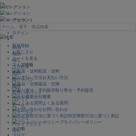
×
アカウント
ログイン
新規登録
MLB
お気に入り
NBA
カートを見る
NFL
ストア情報
プロ野球
配送・送料
WBC
お支払い方法
侍ジャパン
返品・交換
福袋
取り寄せ・予約販売
お買い得パック
会社概要
プレミア
よくある質問
セール
お問い合わせ
ジョーダン
特定商取引法に基づく表記
バッシュ
プライバシーポリシー
バスケブランド
その他
NHL
ブログ