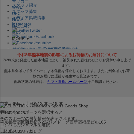
サッカー
スタッフ紹介
WWE
スタッフ募集
UFC
メディア掲載情報
NCAA
Instagram
NASCAR
Twitter
その他
Facebook
MORE ▼
Youtube
セレクション公式LINE@
12:00
までのご注文は
発送予定です。
在庫品は
1-3営業日内で発送
!! ※お取寄せ商品は対象外
×
セレクション新宿本店
ベースボール館
営業：平日・土日祝13:00～19:00
興味のあるスポーツを選択すると
〒160－0023
そのスポーツの最新情報が表示されます。
東京都新宿区西新宿7-22-37ストーク西新宿福星ビル105
すべてのジャンルを選択
MLB
メジャーリーグ
TEL:03-5338-7231