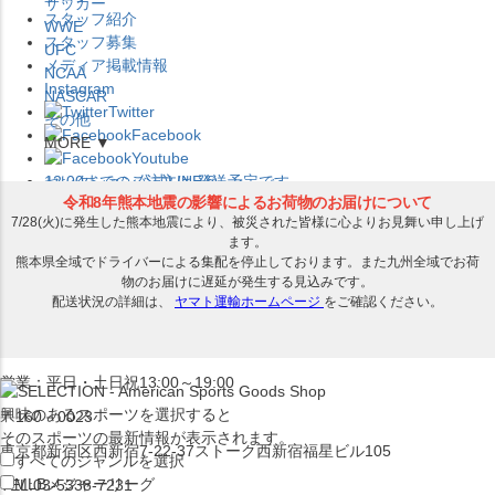
サッカー
スタッフ紹介
WWE
スタッフ募集
UFC
メディア掲載情報
NCAA
Instagram
NASCAR
Twitter
その他
Facebook
MORE ▼
Youtube
セレクション公式LINE@
12:00
までのご注文は
発送予定です。
在庫品は
1-3営業日内で発送
!! ※お取寄せ商品は対象外
×
セレクション新宿本店
ベースボール館
営業：平日・土日祝13:00～19:00
興味のあるスポーツを選択すると
〒160－0023
そのスポーツの最新情報が表示されます。
東京都新宿区西新宿7-22-37ストーク西新宿福星ビル105
すべてのジャンルを選択
MLB
メジャーリーグ
TEL:03-5338-7231