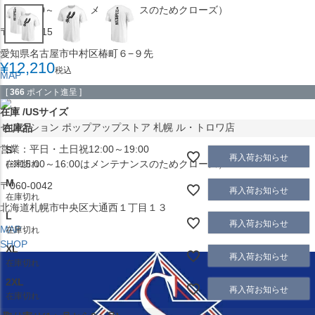
（※15:00～16:00はメンテナンスのためクローズ）
〒453-0015
愛知県名古屋市中村区椿町６−９先
¥
12,210
税込
MAP
SHOP
[
366
ポイント進呈 ]
在庫
USサイズ
セレクション ポップアップストア 札幌 ル・トロワ店
在庫品
営業：平日・土日祝12:00～19:00
S
再入荷お知らせ
（※15:00～16:00はメンテナンスのためクローズ）
在庫切れ
M
〒060-0042
再入荷お知らせ
在庫切れ
北海道札幌市中央区大通西１丁目１３
L
再入荷お知らせ
MAP
在庫切れ
SHOP
XL
再入荷お知らせ
在庫切れ
2XL
再入荷お知らせ
在庫切れ