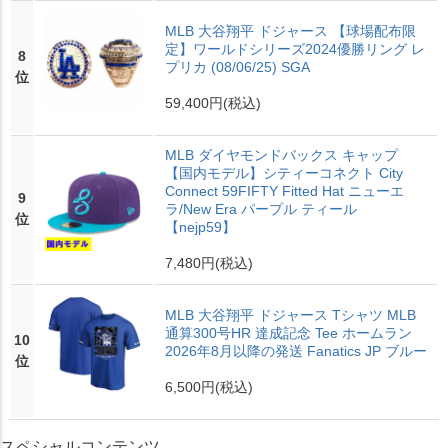
MLB 大谷翔平 ドジャース 【球場配布限
定】ワールドシリーズ2024優勝リング レ
8
プリカ (08/06/25) SGA
位
59,400円
(税込)
MLB ダイヤモンドバックス キャップ
【国内モデル】シティーコネクト City
Connect 59FIFTY Fitted Hat ニューエ
9
ラ/New Era パープル ティール
位
【nejp59】
7,480円
(税込)
MLB 大谷翔平 ドジャース Tシャツ MLB
通算300号HR 達成記念 Tee ホームラン
10
2026年8月以降の発送 Fanatics JP ブルー
位
6,500円
(税込)
スペシャルコンテンツ