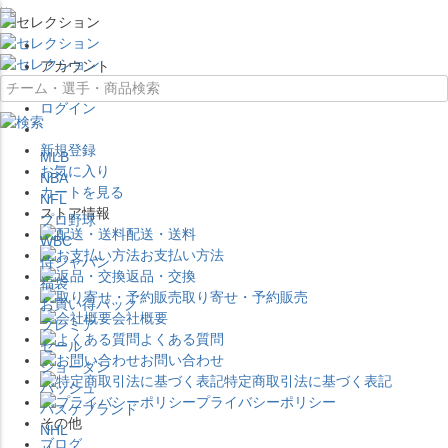
×
アカウント
ログイン
新規登録
MLB
お気に入り
NBA
カートを見る
NFL
ストア情報
プロ野球
配送・送料
WBC
お支払い方法
侍ジャパン
返品・交換
福袋
取り寄せ・予約販売
お買い得パック
会社概要
プレミア
よくある質問
セール
お問い合わせ
ジョーダン
特定商取引法に基づく表記
バッシュ
プライバシーポリシー
バスケブランド
その他
NHL
ブログ