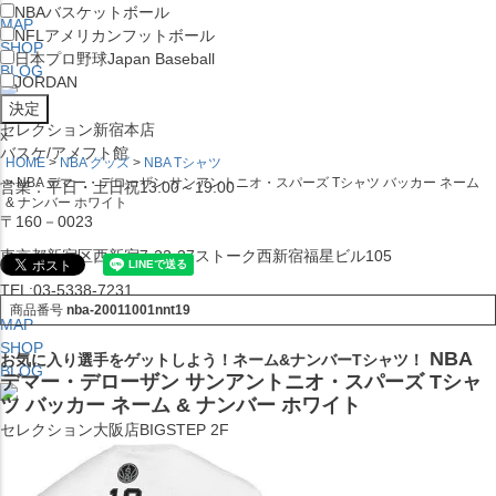
NBA
バスケットボール
MAP
NFL
アメリカンフットボール
SHOP
日本プロ野球
Japan Baseball
BLOG
JORDAN
セレクション新宿本店
x
バスケ/アメフト館
HOME
NBA グッズ
NBA Tシャツ
NBA デマー・デローザン サンアントニオ・スパーズ Tシャツ バッカー ネーム
営業：平日・土日祝13:00～19:00
& ナンバー ホワイト
〒160－0023
東京都新宿区西新宿7-22-37ストーク西新宿福星ビル105
TEL:03-5338-7231
商品番号
nba-20011001nnt19
MAP
SHOP
NBA
お気に入り選手をゲットしよう！ネーム&ナンバーTシャツ！
BLOG
デマー・デローザン サンアントニオ・スパーズ Tシャ
ツ バッカー ネーム & ナンバー ホワイト
セレクション大阪店BIGSTEP 2F
営業：平日・土日祝12:00～19:00