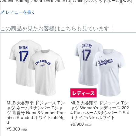
Antonio Spurs][DeMar DeRozan #10][White][バスケットボール][SAS]
レビューを書く
この商品を見たお客様はこちらも見ています！
MLB 大谷翔平 ドジャース Tシ
MLB 大谷翔平 ドジャース Tシ
ャツ ネーム＆ナンバー Tシャ
ャツ Women's レディース 202
ツ 背番号 Name&Number Fan
4 Fuse ネーム&ナンバー T-Shi
atics Branded ホワイト oh24g
rt ナイキ/Nike ホワイト
d
¥
9,900
（税込）
¥
5,300
（税込）