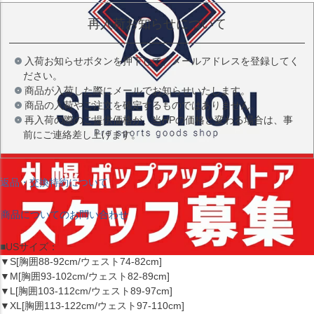
再入荷お知らせについて
入荷お知らせボタンを押下して、メールアドレスを登録してく
ださい。
商品が入荷した際にメールでお知らせいたします。
商品の入荷やご注文を確定するものではありません。
再入荷の際のご提供価格が、当HPの価格と変わる場合は、事
前にご連絡差し上げます。
返品・交換特約について
商品についてのお問い合わせ
■USサイズ：
▼S[胸囲88-92cm/ウェスト74-82cm]
▼M[胸囲93-102cm/ウェスト82-89cm]
▼L[胸囲103-112cm/ウェスト89-97cm]
▼XL[胸囲113-122cm/ウェスト97-110cm]