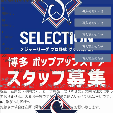
取り寄せ(1ヶ月から2ヶ月)
S
再入荷お知らせ
在庫切れ
M
再入荷お知らせ
在庫切れ
L
再入荷お知らせ
在庫切れ
XL
再入荷お知らせ
在庫切れ
2XL
再入荷お知らせ
在庫切れ
申し訳ございません。ただいま在庫がございません。
※重要※
■在庫品と予約品・取り寄せ品の同時注文はできません
現在
「在庫品（即納品）」
と
「予約品・取り寄せ品」
の同時注文は承っ
ておりません。大変お手数ですが、別途ご購入いただければ幸いです。
■お急ぎのお客様へ
お急ぎの場合は
在庫（即納）品
のみのご注文をお願い致します。