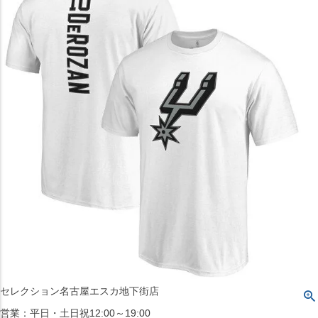
〒542-008
大阪府大阪市中央区西心斎橋1丁目6番14号
TEL:06-4708-3300
MAP
SHOP
BLOG
JR水道橋駅西口店
営業：土・日・祝日のみ 12:00-18:00
〒101-0061
東京都千代田区神田三崎町２丁目２２−１ 1F
MAP
SHOP
セレクション名古屋エスカ地下街店
営業：平日・土日祝12:00～19:00