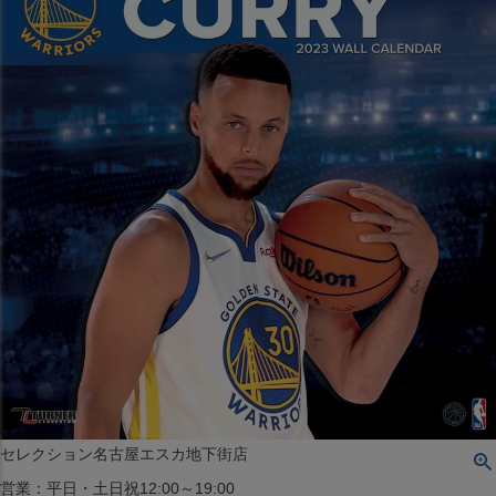
〒542-008
大阪府大阪市中央区西心斎橋1丁目6番14号
TEL:06-4708-3300
MAP
SHOP
BLOG
JR水道橋駅西口店
営業：土・日・祝日のみ 12:00-18:00
〒101-0061
東京都千代田区神田三崎町２丁目２２−１ 1F
MAP
SHOP
セレクション名古屋エスカ地下街店
営業：平日・土日祝12:00～19:00