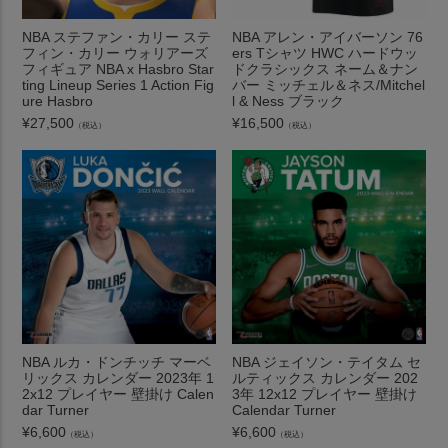
NBA ステファン・カリー ステ
NBA アレン・アイバーソン 76
フィン・カリー ウォリアーズ
ers Tシャツ HWC ハードウッ
フィギュア NBA x Hasbro Star
ドクラシックス ネーム＆ナン
ting Lineup Series 1 Action Fig
バー ミッチェル＆ネス/Mitchel
ure Hasbro
l & Ness ブラック
¥
27,500
¥
16,500
（税込）
（税込）
NBA ルカ・ドンチッチ マーベ
NBA ジェイソン・テイタム セ
リックス カレンダー 2023年 1
ルティックス カレンダー 202
2x12 プレイヤー 壁掛け Calen
3年 12x12 プレイヤー 壁掛け
dar Turner
Calendar Turner
¥
6,600
¥
6,600
（税込）
（税込）