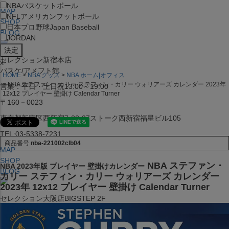
NBA
バスケットボール
MAP
NFL
アメリカンフットボール
SHOP
日本プロ野球
Japan Baseball
BLOG
JORDAN
セレクション新宿本店
x
バスケ/アメフト館
HOME
NBA グッズ
NBA ホーム|オフィス
NBA ステファン・カリー ステフィン・カリー ウォリアーズ カレンダー 2023年
営業：平日・土日祝13:00～19:00
12x12 プレイヤー 壁掛け Calendar Turner
〒160－0023
東京都新宿区西新宿7-22-37ストーク西新宿福星ビル105
TEL:03-5338-7231
商品番号
nba-221002clb04
MAP
SHOP
NBA ステファン・
NBA 2023年版 プレイヤー 壁掛けカレンダー
BLOG
カリー ステフィン・カリー ウォリアーズ カレンダー
2023年 12x12 プレイヤー 壁掛け Calendar Turner
セレクション大阪店BIGSTEP 2F
営業：平日・土日祝12:00～19:00