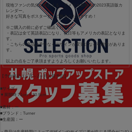
現地ファンの気分が味わえる、アメリカ直輸入の2023英語版カ
レンダー。
好きな写真をポスターとして飾るのもおすすめ！
※ご購入の前に必ずご確認ください。
・表記は全て英語表記になり、祝日等もアメリカの表記となりま
す。
・こちらの商品は予告なくデザインが変更になる可能性がありま
す。
以上の点をご了承頂ますようよろしくお願いいたします。
【予約商品-1ヶ月～2ヶ月入荷予定】
■サイズ：
▼展開時 71cm x 30.5cm
■素材：ー
■ブランド：Turner
■生産国：ー
・商品は生産時期によってデザインやサイズに差が生じる場合がござい