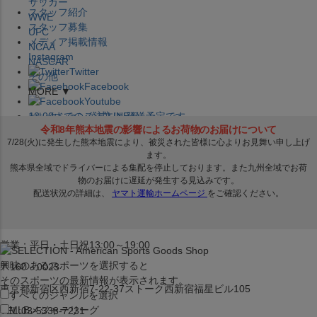
サッカー
スタッフ紹介
WWE
スタッフ募集
UFC
メディア掲載情報
NCAA
Instagram
NASCAR
Twitter
その他
Facebook
MORE ▼
Youtube
セレクション公式LINE@
12:00
までのご注文は
発送予定です。
在庫品は
1-3営業日内で発送
!! ※お取寄せ商品は対象外
×
セレクション新宿本店
ベースボール館
営業：平日・土日祝13:00～19:00
興味のあるスポーツを選択すると
〒160－0023
そのスポーツの最新情報が表示されます。
東京都新宿区西新宿7-22-37ストーク西新宿福星ビル105
すべてのジャンルを選択
MLB
メジャーリーグ
TEL:03-5338-7231