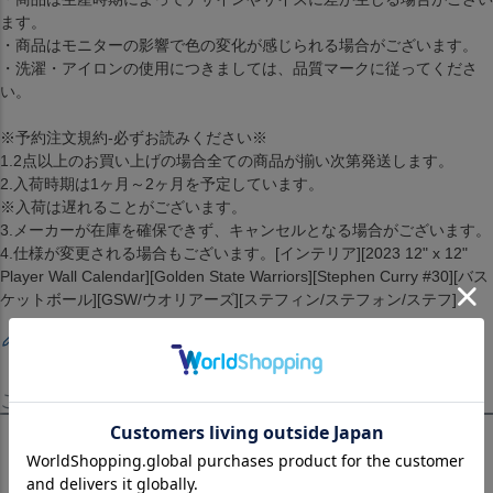
ます。
・商品はモニターの影響で色の変化が感じられる場合がございます。
・洗濯・アイロンの使用につきましては、品質マークに従ってくださ
い。
※予約注文規約-必ずお読みください※
1.2点以上のお買い上げの場合全ての商品が揃い次第発送します。
2.入荷時期は1ヶ月～2ヶ月を予定しています。
※入荷は遅れることがございます。
3.メーカーが在庫を確保できず、キャンセルとなる場合がございます。
4.仕様が変更される場合もございます。[インテリア][2023 12" x 12"
Player Wall Calendar][Golden State Warriors][Stephen Curry #30][バス
ケットボール][GSW/ウオリアーズ][ステフィン/ステフォン/ステフ]
レビューを書く
この商品を見たお客様はこちらも見ています！