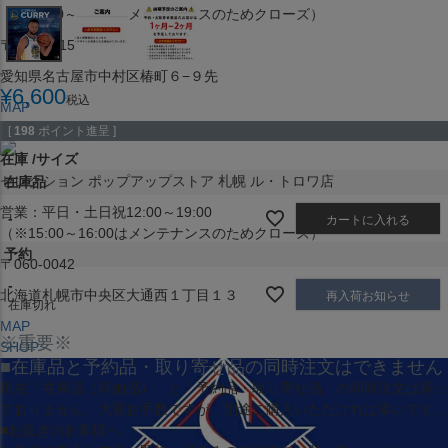
（※15:00～16:00はメンテナンスのためクローズ）
〒453-0015
愛知県名古屋市中村区椿町６−９先
¥
6,600
税込
MAP
SHOP
[
198
ポイント進呈 ]
在庫
サイズ
セレクション ポップアップストア 札幌 ル・トロワ店
在庫品
営業：平日・土日祝12:00～19:00
-
カートに入れる
（※15:00～16:00はメンテナンスのためクローズ）
予約
〒060-0042
-
北海道札幌市中央区大通西１丁目１３
再入荷お知らせ
在庫切れ
MAP
※重要※
SHOP
■在庫品と予約品・取り寄せ品の同時注文はできません
現在
「在庫品（即納品）」
と
「予約品・取り寄せ品」
の同時注文は承っ
ておりません。大変お手数ですが、別途ご購入いただければ幸いです。
■お急ぎのお客様へ