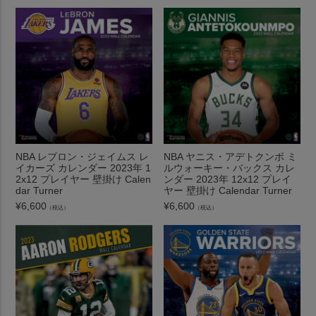
NBA レブロン・ジェイムス レ
NBA ヤニス・アデトクンボ ミ
イカーズ カレンダー 2023年 1
ルウォーキー・バックス カレ
2x12 プレイヤー 壁掛け Calen
ンダー 2023年 12x12 プレイ
dar Turner
ヤー 壁掛け Calendar Turner
¥
6,600
¥
6,600
（税込）
（税込）