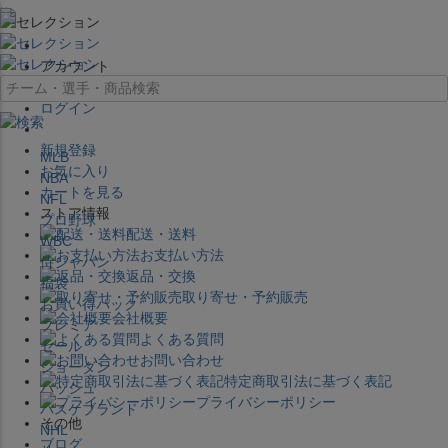
×
アカウント
ログイン
新規登録
MLB
お気に入り
NBA
カートを見る
NFL
ストア情報
プロ野球
配送・送料
WBC
お支払い方法
侍ジャパン
返品・交換
福袋
取り寄せ・予約販売
お買い得パック
会社概要
プレミア
よくある質問
セール
お問い合わせ
ジョーダン
特定商取引法に基づく表記
バッシュ
プライバシーポリシー
バスケブランド
その他
NHL
ブログ