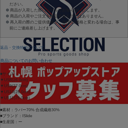
ださい。
商品が入荷した際にメールでお知らせいたします。
商品の入荷やご注文を確定するものではありません。
再入荷の際のご提供価格が、当HPの価格と変わる場合は、事
前にご連絡差し上げます。
返品・交換特約について
商品についてのお問い合わせ
■サイズ：
▼US8(26.0cm)
▼US9(27.0cm)
▼US10(28.0cm)
▼US11(29.0cm)
■素材：ラバー70% 合成繊維30%
■ブランド：ISlide
■生産国：ー