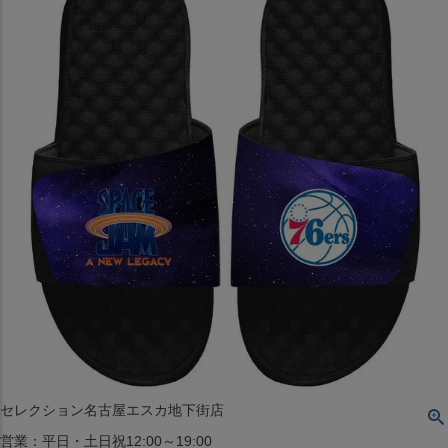
〒542-008
大阪府大阪市中央区西心斎橋1丁目6番14号
TEL:06-4708-3300
MAP
SHOP
BLOG
JR水道橋駅西口店
営業：土・日・祝日のみ 12:00-18:00
〒101-0061
東京都千代田区神田三崎町２丁目２２−１ 1F
MAP
SHOP
セレクション名古屋エスカ地下街店
営業：平日・土日祝12:00～19:00