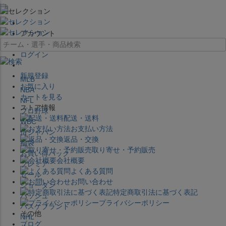
×
アカウント
ログイン
新規登録
MLB
お気に入り
NBA
カートを見る
NFL
ストア情報
プロ野球
配送・送料
WBC
お支払い方法
侍ジャパン
返品・交換
福袋
取り寄せ・予約販売
お買い得パック
会社概要
プレミア
よくある質問
セール
お問い合わせ
ジョーダン
特定商取引法に基づく表記
バッシュ
プライバシーポリシー
バスケブランド
その他
NHL
ブログ