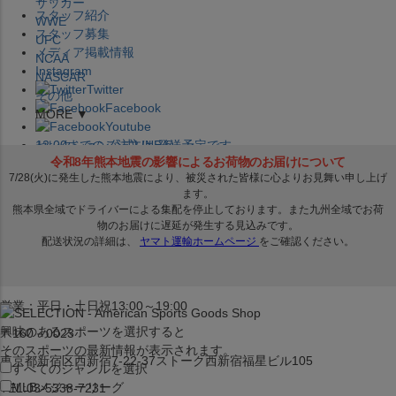
サッカー
スタッフ紹介
WWE
スタッフ募集
UFC
メディア掲載情報
NCAA
Instagram
NASCAR
Twitter
その他
Facebook
MORE ▼
Youtube
セレクション公式LINE@
12:00
までのご注文は
発送予定です。
在庫品は
1-3営業日内で発送
!! ※お取寄せ商品は対象外
×
セレクション新宿本店
ベースボール館
営業：平日・土日祝13:00～19:00
興味のあるスポーツを選択すると
〒160－0023
そのスポーツの最新情報が表示されます。
東京都新宿区西新宿7-22-37ストーク西新宿福星ビル105
すべてのジャンルを選択
MLB
メジャーリーグ
TEL:03-5338-7231