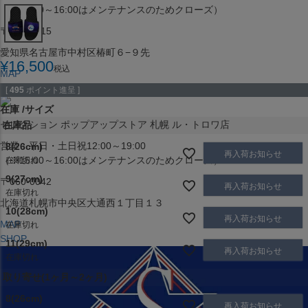
（※15:00～16:00はメンテナンスのためクローズ）
〒453-0015
愛知県名古屋市中村区椿町６−９先
¥
16,500
税込
MAP
SHOP
[
495
ポイント進呈 ]
在庫
サイズ
セレクション ポップアップストア 札幌 ル・トロワ店
在庫品
営業：平日・土日祝12:00～19:00
8(26cm)
再入荷お知らせ
（※15:00～16:00はメンテナンスのためクローズ）
在庫切れ
9(27cm)
〒060-0042
再入荷お知らせ
在庫切れ
北海道札幌市中央区大通西１丁目１３
10(28cm)
再入荷お知らせ
MAP
在庫切れ
SHOP
11(29cm)
再入荷お知らせ
在庫切れ
取り寄せ(1ヶ月～2ヶ月)
8(26cm)
再入荷お知らせ