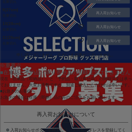
在庫切れ
9(27cm)
再入荷お知らせ
在庫切れ
10(28cm)
再入荷お知らせ
在庫切れ
11(29cm)
再入荷お知らせ
在庫切れ
申し訳ございません。ただいま在庫がございません。
※重要※
■在庫品と予約品・取り寄せ品の同時注文はできません
現在
「在庫品（即納品）」
と
「予約品・取り寄せ品」
の同時注文は承っ
ておりません。大変お手数ですが、別途ご購入いただければ幸いです。
■お急ぎのお客様へ
お急ぎの場合は
在庫（即納）品
のみのご注文をお願い致します。
再入荷お知らせについて
入荷お知らせボタンを押下して、メールアドレスを登録してく