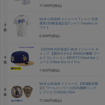
77,000円
(税込)
MLB 山本由伸 ドジャース Tシャツ 日米
通算100勝達成記念Tシャツ Fanatics ホ
3
ワイト
位
6,500円
(税込)
【2026年10月発送】MLB ドジャース キ
ャップ 【国内モデル】WS2025優勝 ゴー
4
ルドコレクション 59FIFTY Fitted Hat ニ
ューエラ/New Era ロイヤル
位
7,920円
(税込)
MLB 山本由伸 ドジャース 【球場配布限
定】ワールドシリーズ2025優勝リング
5
レプリカ (7/28/26) SGA
位
77,000円
(税込)