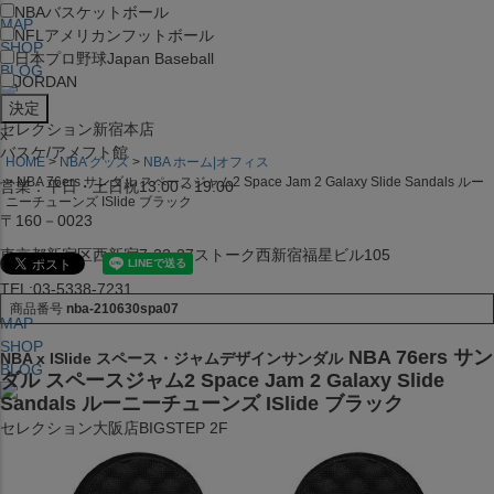
NBA
バスケットボール
MAP
NFL
アメリカンフットボール
SHOP
日本プロ野球
Japan Baseball
BLOG
JORDAN
セレクション新宿本店
x
バスケ/アメフト館
HOME
NBA グッズ
NBA ホーム|オフィス
NBA 76ers サンダル スペースジャム2 Space Jam 2 Galaxy Slide Sandals ルー
営業：平日・土日祝13:00～19:00
ニーチューンズ ISlide ブラック
〒160－0023
東京都新宿区西新宿7-22-37ストーク西新宿福星ビル105
TEL:03-5338-7231
商品番号
nba-210630spa07
MAP
SHOP
NBA 76ers サン
NBA x ISlide スペース・ジャムデザインサンダル
BLOG
ダル スペースジャム2 Space Jam 2 Galaxy Slide
Sandals ルーニーチューンズ ISlide ブラック
セレクション大阪店BIGSTEP 2F
営業：平日・土日祝12:00～19:00