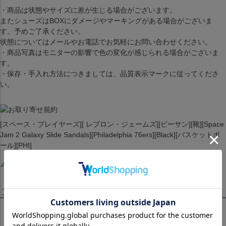
・商品は状態やサイズに差が生じる場合がございます。
またシューズはBOXにダメージやマーキングがある場合がございま
す。予めご了承ください。
状態についてはメールやお電話でお気軽にお問い合わせください。
・商品写真はモニターの影響で色の変化が感じられる場合がございま
す。
・保存・手入れ方法につきましては、品質表示マークに従ってくださ
い。
[スペース・プレイヤーズ][ レブロン・ジェームズ][ビーサン][靴][Space
Jam 2 Galaxy Slide Sandals][Philadelphia 76ers][Black][バスケットボ
ール][PHI]
レビューを書く
この商品を見たお客様はこちらも見ています！