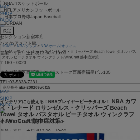
NBA
バスケットボール
MAP
NFL
アメリカンフットボール
SHOP
日本プロ野球
Japan Baseball
BLOG
JORDAN
セレクション新宿本店
x
バスケ/アメフト館
HOME
NBA グッズ
NBA ホーム|オフィス
NBA カワイ・レナード ロサンゼルス・クリッパーズ Beach Towel タオル バス
営業：平日・土日祝13:00～19:00
タオル ビーチタオル ウィンクラフト/WinCraft 熱中症対策
〒160－0023
東京都新宿区西新宿7-22-37ストーク西新宿福星ビル105
TEL:03-5338-7231
商品番号
nba-200209wcf15
MAP
SHOP
NBA カワ
インテリアにも使える！NBAプレイヤービーチタオル！
BLOG
イ・レナード ロサンゼルス・クリッパーズ Beach
Towel タオル バスタオル ビーチタオル ウィンクラフ
ト/WinCraft 熱中症対策
セレクション大阪店BIGSTEP 2F
営業：平日・土日祝12:00～19:00