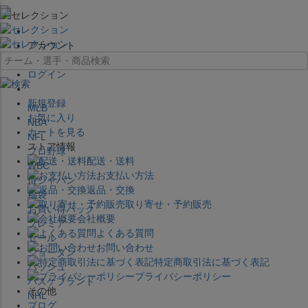
×
アカウント
ログイン
新規登録
MLB
お気に入り
NBA
カートを見る
NFL
ストア情報
プロ野球
配送・送料
WBC
お支払い方法
侍ジャパン
返品・交換
福袋
取り寄せ・予約販売
お買い得パック
会社概要
プレミア
よくある質問
セール
お問い合わせ
ジョーダン
特定商取引法に基づく表記
バッシュ
プライバシーポリシー
バスケブランド
その他
NHL
ブログ