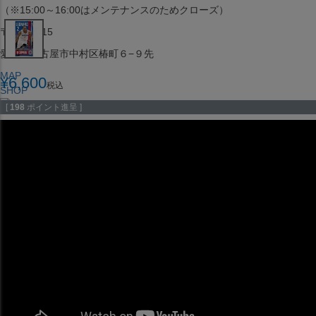
（※15:00～16:00はメンテナンスのためクローズ）
〒453-0015
愛知県名古屋市中村区椿町６−９先
MAP
¥
6,600
税込
SHOP
[
198
ポイント進呈 ]
セレクション ポップアップストア 札幌 ル・トロワ店
営業：平日・土日祝12:00～19:00
（※15:00～16:00はメンテナンスのためクローズ）
〒060-0042
北海道札幌市中央区大通西１丁目１３
MAP
SHOP