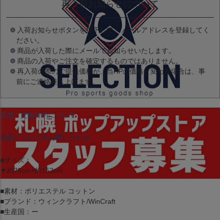
再入荷お知らせについて
入荷お知らせボタンを押下して、メールアドレスを登録してく
ださい。
商品が入荷した際にメールでお知らせいたします。
商品の入荷やご注文を確定するものではありません。
再入荷の際のご提供価格が、当HPの価格と変わる場合は、事
前にご連絡差し上げます。
返品・交換特約について
商品についてのお問い合わせ
■サイズ：
▼約76cm×約152cm
■素材：ポリエステル コットン
■ブランド：ウィンクラフト/WinCraft
■生産国：ー