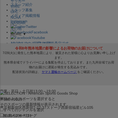
サッカー
スタッフ紹介
WWE
スタッフ募集
UFC
メディア掲載情報
NCAA
Instagram
NASCAR
Twitter
その他
Facebook
MORE ▼
Youtube
セレクション公式LINE@
12:00
までのご注文は
発送予定です。
在庫品は
1-3営業日内で発送
!! ※お取寄せ商品は対象外
×
セレクション新宿本店
ベースボール館
営業：平日・土日祝13:00～19:00
興味のあるスポーツを選択すると
〒160－0023
そのスポーツの最新情報が表示されます。
東京都新宿区西新宿7-22-37ストーク西新宿福星ビル105
すべてのジャンルを選択
MLB
メジャーリーグ
TEL:03-5338-7231