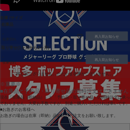
在庫
サイズ
在庫品
-
再入荷お知らせ
在庫切れ
取り寄せ(1ヶ月から2ヶ月)
-
再入荷お知らせ
在庫切れ
申し訳ございません。ただいま在庫がございません。
※重要※
■在庫品と予約品・取り寄せ品の同時注文はできません
現在
「在庫品（即納品）」
と
「予約品・取り寄せ品」
の同時注文は承っ
ておりません。大変お手数ですが、別途ご購入いただければ幸いです。
■お急ぎのお客様へ
お急ぎの場合は
在庫（即納）品
のみのご注文をお願い致します。