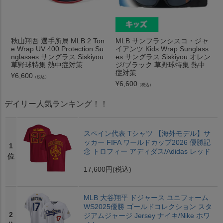
秋山翔吾 選手所属 MLB 2 Ton
MLB サンフランシスコ・ジャ
e Wrap UV 400 Protection Su
イアンツ Kids Wrap Sunglass
nglasses サングラス Siskiyou
es サングラス Siskiyou オレン
草野球特集 熱中症対策
ジ/ブラック 草野球特集 熱中
症対策
¥
6,600
（税込）
¥
6,600
（税込）
デイリー人気ランキング！！
スペイン代表 Tシャツ 【海外モデル】サ
ッカー FIFA ワールドカップ2026 優勝記
1
念 トロフィー アディダス/Adidas レッド
位
17,600円
(税込)
MLB 大谷翔平 ドジャース ユニフォーム
WS2025優勝 ゴールドコレクション スタ
2
ジアムジャージ Jersey ナイキ/Nike ホワ