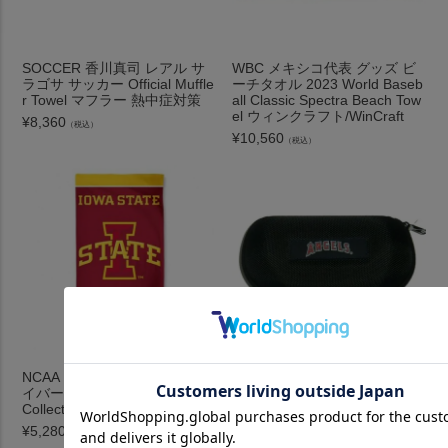
SOCCER 香川真司 レアル サ
WBC メキシコ代表 グッズ ビ
ラゴサ サッカー Official Muffle
ーチタオル 2023 World Baseb
r Towel マフラー 熱中症対策
all Classic Spectra Beach Tow
el ウィンクラフト/WinCraft
¥
8,360
（税込）
¥
10,560
（税込）
NCAA アイオワ州立大学 ファ
MLB Hard Shell Sunglasses C
イバー ビーチタオル Forever
ase サングラスケース Siskiyo
Collectibles
u 草野球特集 熱中症対策
¥
5,280
¥
4,400
（税込）
（税込）