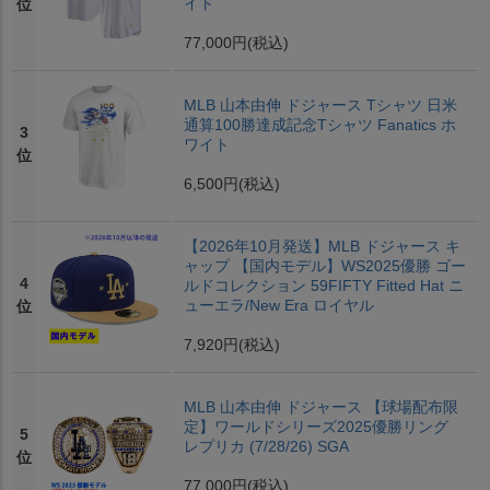
イト
位
77,000円
(税込)
MLB 山本由伸 ドジャース Tシャツ 日米
通算100勝達成記念Tシャツ Fanatics ホ
3
ワイト
位
6,500円
(税込)
【2026年10月発送】MLB ドジャース キ
ャップ 【国内モデル】WS2025優勝 ゴー
4
ルドコレクション 59FIFTY Fitted Hat ニ
ューエラ/New Era ロイヤル
位
7,920円
(税込)
MLB 山本由伸 ドジャース 【球場配布限
定】ワールドシリーズ2025優勝リング
5
レプリカ (7/28/26) SGA
位
77,000円
(税込)