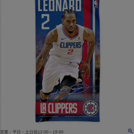
〒542-008
大阪府大阪市中央区西心斎橋1丁目6番14号
TEL:06-4708-3300
MAP
SHOP
BLOG
JR水道橋駅西口店
営業：土・日・祝日のみ 12:00-18:00
〒101-0061
東京都千代田区神田三崎町２丁目２２−１ 1F
MAP
SHOP
セレクション名古屋エスカ地下街店
営業：平日・土日祝12:00～19:00