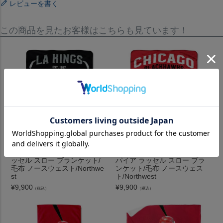
レビューを書く
この商品を見たお客様はこちらも見ています！
NHL キングス インスパイア ラ
NHL ブラックホークス インス
ッセル スロー ブランケット/
パイア ラッセル スロー ブラ
毛布 ノースウェスト/Northwe
ンケット/毛布 ノースウェス
st
ト/Northwest
¥
9,900
¥
9,900
（税込）
（税込）