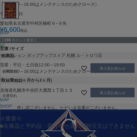
（※15:00～16:00はメンテナンスのためクローズ）
〒453-0015
愛知県名古屋市中村区椿町６−９先
¥
6,600
税込
MAP
SHOP
[
198
ポイント進呈 ]
在庫
サイズ
セレクション ポップアップストア 札幌 ル・トロワ店
在庫品
営業：平日・土日祝12:00～19:00
-
再入荷お知らせ
（※15:00～16:00はメンテナンスのためクローズ）
在庫切れ
取り寄せ(1ヶ月から2ヶ月)
〒060-0042
-
北海道札幌市中央区大通西１丁目１３
再入荷お知らせ
在庫切れ
MAP
SHOP
申し訳ございません。ただいま在庫がございません。
※重要※
■在庫品と予約品・取り寄せ品の同時注文はできません
現在
「在庫品（即納品）」
と
「予約品・取り寄せ品」
の同時注文は承っ