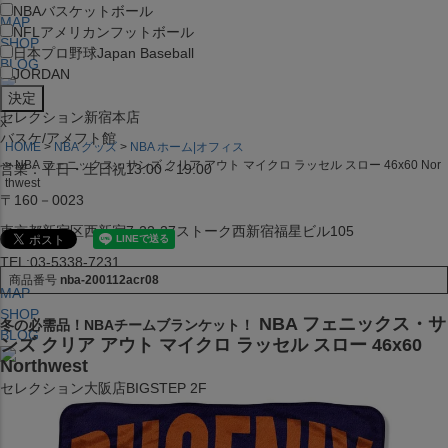
NBA
バスケットボール
MAP
NFL
アメリカンフットボール
SHOP
日本プロ野球
Japan Baseball
BLOG
JORDAN
セレクション新宿本店
x
バスケ/アメフト館
HOME
NBA グッズ
NBA ホーム|オフィス
NBA フェニックス・サンズ クリア アウト マイクロ ラッセル スロー 46x60 Nor
営業：平日・土日祝13:00～19:00
thwest
〒160－0023
東京都新宿区西新宿7-22-37ストーク西新宿福星ビル105
TEL:03-5338-7231
商品番号
nba-200112acr08
MAP
SHOP
NBA フェニックス・サ
冬の必需品！NBAチームブランケット！
BLOG
ンズ クリア アウト マイクロ ラッセル スロー 46x60
Northwest
セレクション大阪店BIGSTEP 2F
営業：平日・土日祝12:00～19:00