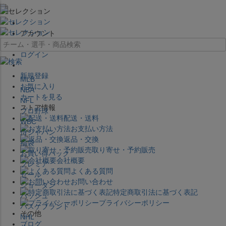
×
アカウント
ログイン
新規登録
MLB
お気に入り
NBA
カートを見る
NFL
ストア情報
プロ野球
配送・送料
WBC
お支払い方法
侍ジャパン
返品・交換
福袋
取り寄せ・予約販売
お買い得パック
会社概要
プレミア
よくある質問
セール
お問い合わせ
ジョーダン
特定商取引法に基づく表記
バッシュ
プライバシーポリシー
バスケブランド
その他
NHL
ブログ