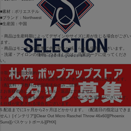
■素材：ポリエステル
■ブランド：Northwest
■生産国：中国
・商品は生産時期によってデザインやサイズに差が生じる場合がござい
ます。
・商品はモニターの影響で色の変化が感じられる場合がございます。
・洗濯・アイロンの使用につきましては、品質マークに従ってくださ
い。
※取り寄せ注文規約※
1.2点以上のお買い上げの場合準備ができた商品から順に発送します。
（配送料・手数料は初回発送分のみご請求）
2.お客様都合によるキャンセル・返品はできません。
3.メーカーが在庫を確保できず、キャンセルとなる場合がございます。
4.仕様が変更される場合もございます。
5.配送までに1ヶ月から2ヶ月ほどかかります。（配送日の指定はできま
せん）[インテリア][Clear Out Micro Raschel Throw 46x60][Phoenix
Suns][バスケットボール][PHX]