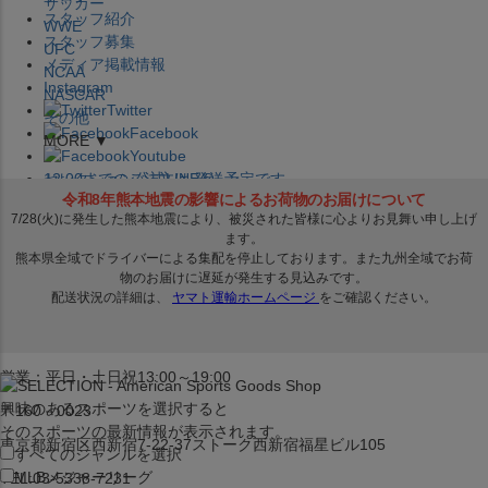
サッカー
スタッフ紹介
WWE
スタッフ募集
UFC
メディア掲載情報
NCAA
Instagram
NASCAR
Twitter
その他
Facebook
MORE ▼
Youtube
セレクション公式LINE@
12:00
までのご注文は
発送予定です。
在庫品は
1-3営業日内で発送
!! ※お取寄せ商品は対象外
×
セレクション新宿本店
ベースボール館
営業：平日・土日祝13:00～19:00
興味のあるスポーツを選択すると
〒160－0023
そのスポーツの最新情報が表示されます。
東京都新宿区西新宿7-22-37ストーク西新宿福星ビル105
すべてのジャンルを選択
MLB
メジャーリーグ
TEL:03-5338-7231