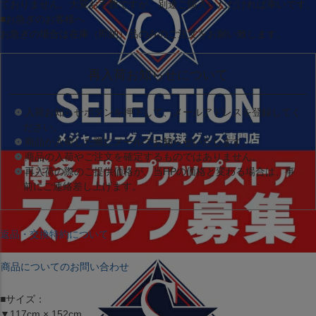
ておりません。大変お手数ですが、別途ご購入いただければ幸いです。
■お急ぎのお客様へ
お急ぎの場合は
在庫（即納）品
のみのご注文をお願い致します。
再入荷お知らせについて
入荷お知らせボタンを押下して、メールアドレスを登録してく
ださい。
商品が入荷した際にメールでお知らせいたします。
商品の入荷やご注文を確定するものではありません。
再入荷の際のご提供価格が、当HPの価格と変わる場合は、事
前にご連絡差し上げます。
返品・交換特約について
商品についてのお問い合わせ
■サイズ：
▼117cm × 152cm