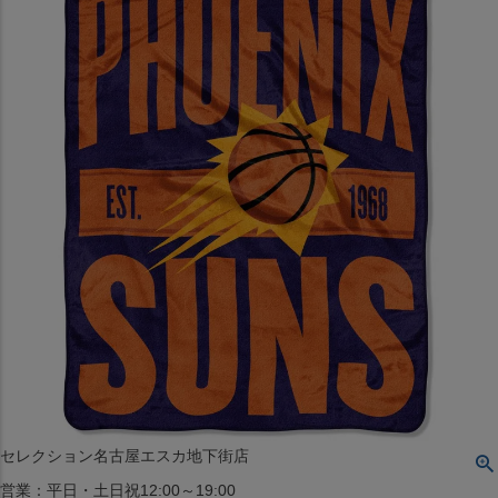
〒542-008
大阪府大阪市中央区西心斎橋1丁目6番14号
TEL:06-4708-3300
MAP
SHOP
BLOG
JR水道橋駅西口店
営業：土・日・祝日のみ 12:00-18:00
〒101-0061
東京都千代田区神田三崎町２丁目２２−１ 1F
MAP
SHOP
セレクション名古屋エスカ地下街店
営業：平日・土日祝12:00～19:00