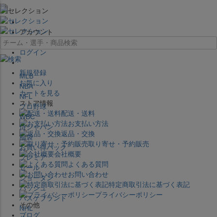
×
アカウント
ログイン
新規登録
MLB
お気に入り
NBA
カートを見る
NFL
ストア情報
プロ野球
配送・送料
WBC
お支払い方法
侍ジャパン
返品・交換
福袋
取り寄せ・予約販売
お買い得パック
会社概要
プレミア
よくある質問
セール
お問い合わせ
ジョーダン
特定商取引法に基づく表記
バッシュ
プライバシーポリシー
バスケブランド
その他
NHL
ブログ