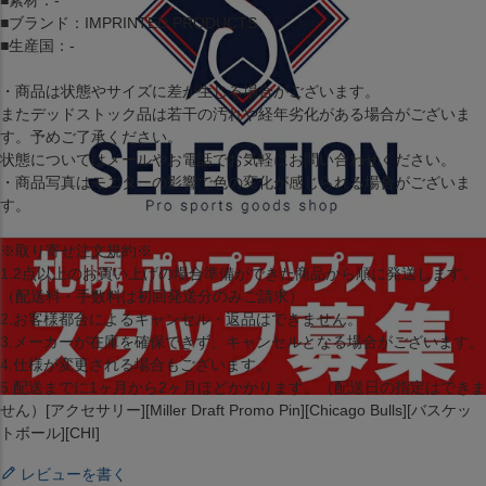
■素材：-
■ブランド：IMPRINTED PRODUCTS
■生産国：-
・商品は状態やサイズに差が生じる場合がございます。
またデッドストック品は若干の汚れや経年劣化がある場合がございま
す。予めご了承ください。
状態についてはメールやお電話でお気軽にお問い合わせください。
・商品写真はモニターの影響で色の変化が感じられる場合がございま
す。
※取り寄せ注文規約※
1.2点以上のお買い上げの場合準備ができた商品から順に発送します。
（配送料・手数料は初回発送分のみご請求）
2.お客様都合によるキャンセル・返品はできません。
3.メーカーが在庫を確保できず、キャンセルとなる場合がございます。
4.仕様が変更される場合もございます。
5.配送までに1ヶ月から2ヶ月ほどかかります。（配送日の指定はできま
せん）[アクセサリー][Miller Draft Promo Pin][Chicago Bulls][バスケッ
トボール][CHI]
レビューを書く