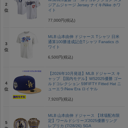
2
ジアムジャージ Jersey ナイキ/Nike ホワ
イト
位
77,000円
(税込)
MLB 山本由伸 ドジャース Tシャツ 日米
通算100勝達成記念Tシャツ Fanatics ホ
3
ワイト
位
6,500円
(税込)
【2026年10月発送】MLB ドジャース キ
ャップ 【国内モデル】WS2025優勝 ゴー
4
ルドコレクション 59FIFTY Fitted Hat ニ
ューエラ/New Era ロイヤル
位
7,920円
(税込)
MLB 山本由伸 ドジャース 【球場配布限
定】ワールドシリーズ2025優勝リング
5
レプリカ (7/28/26) SGA