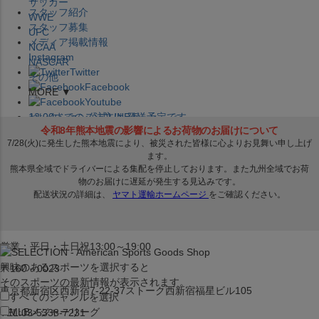
サッカー
スタッフ紹介
WWE
スタッフ募集
UFC
メディア掲載情報
NCAA
Instagram
NASCAR
Twitter
その他
Facebook
MORE ▼
Youtube
セレクション公式LINE@
12:00
までのご注文は
発送予定です。
在庫品は
1-3営業日内で発送
!! ※お取寄せ商品は対象外
×
セレクション新宿本店
ベースボール館
営業：平日・土日祝13:00～19:00
興味のあるスポーツを選択すると
〒160－0023
そのスポーツの最新情報が表示されます。
東京都新宿区西新宿7-22-37ストーク西新宿福星ビル105
すべてのジャンルを選択
MLB
メジャーリーグ
TEL:03-5338-7231