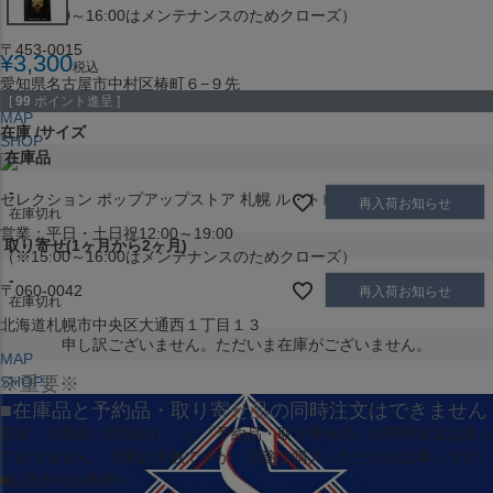
（※15:00～16:00はメンテナンスのためクローズ）
〒453-0015
¥
3,300
税込
愛知県名古屋市中村区椿町６−９先
[
99
ポイント進呈 ]
MAP
在庫
サイズ
SHOP
在庫品
-
セレクション ポップアップストア 札幌 ル・トロワ店
再入荷お知らせ
在庫切れ
営業：平日・土日祝12:00～19:00
取り寄せ(1ヶ月から2ヶ月)
（※15:00～16:00はメンテナンスのためクローズ）
-
〒060-0042
再入荷お知らせ
在庫切れ
北海道札幌市中央区大通西１丁目１３
申し訳ございません。ただいま在庫がございません。
MAP
SHOP
※重要※
■在庫品と予約品・取り寄せ品の同時注文はできません
現在
「在庫品（即納品）」
と
「予約品・取り寄せ品」
の同時注文は承っ
ておりません。大変お手数ですが、別途ご購入いただければ幸いです。
■お急ぎのお客様へ