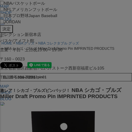
NBA
バスケットボール
MAP
NFL
アメリカンフットボール
SHOP
日本プロ野球
Japan Baseball
BLOG
JORDAN
セレクション新宿本店
x
バスケ/アメフト館
HOME
NBA グッズ
NBA コレクタブル グッズ
NBA シカゴ・ブルズ Miller Draft Promo Pin IMPRINTED PRODUCTS
営業：平日・土日祝13:00～19:00
〒160－0023
東京都新宿区西新宿7-22-37ストーク西新宿福星ビル105
TEL:03-5338-7231
商品番号
nba-200802pin01
MAP
NBA シカゴ・ブルズ
激レア！シカゴ・ブルズピンバッジ！
SHOP
Miller Draft Promo Pin IMPRINTED PRODUCTS
BLOG
セレクション大阪店BIGSTEP 2F
営業：平日・土日祝12:00～19:00