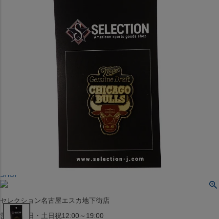
〒542-008
大阪府大阪市中央区西心斎橋1丁目6番14号
TEL:06-4708-3300
MAP
SHOP
BLOG
JR水道橋駅西口店
営業：土・日・祝日のみ 12:00-18:00
〒101-0061
東京都千代田区神田三崎町２丁目２２−１ 1F
MAP
SHOP
セレクション名古屋エスカ地下街店
営業：平日・土日祝12:00～19:00