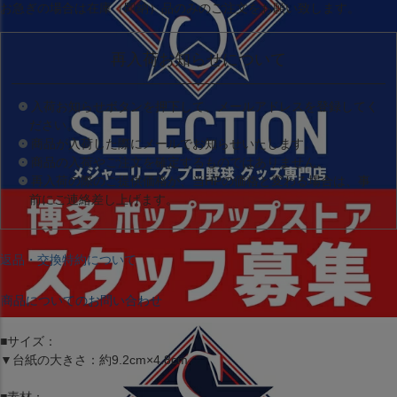
お急ぎの場合は
在庫（即納）品
のみのご注文をお願い致します。
再入荷お知らせについて
入荷お知らせボタンを押下して、メールアドレスを登録してく
ださい。
商品が入荷した際にメールでお知らせいたします。
商品の入荷やご注文を確定するものではありません。
再入荷の際のご提供価格が、当HPの価格と変わる場合は、事
前にご連絡差し上げます。
返品・交換特約について
商品についてのお問い合わせ
■サイズ：
▼台紙の大きさ：約9.2cm×4.8cm