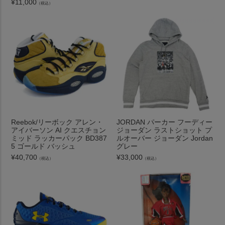
¥
11,000
（税込）
Reebok/リーボック アレン・
JORDAN パーカー フーディー
アイバーソン AI クエスチョン
ジョーダン ラストショット プ
ミッド ラッカーパック BD387
ルオーバー ジョーダン Jordan
5 ゴールド バッシュ
グレー
¥
40,700
¥
33,000
（税込）
（税込）