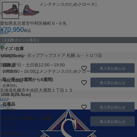
（※15:00～16:00はメンテナンスのためクローズ）
〒453-0015
愛知県名古屋市中村区椿町６−９先
¥
70,950
税込
MAP
SHOP
[
2,129
ポイント進呈 ]
サイズ
在庫
セレクション ポップアップストア 札幌 ル・トロワ店
US8(26cm)
営業：平日・土日祝12:00～19:00
在庫品
再入荷お知らせ
（※15:00～16:00はメンテナンスのためクローズ）
在庫切れ
取り寄せ(3週間から6週間)
〒060-0042
再入荷お知らせ
在庫切れ
北海道札幌市中央区大通西１丁目１３
US8.5(26.5cm)
MAP
在庫品
SHOP
再入荷お知らせ
在庫切れ
取り寄せ(3週間から6週間)
再入荷お知らせ
在庫切れ
US9(27cm)