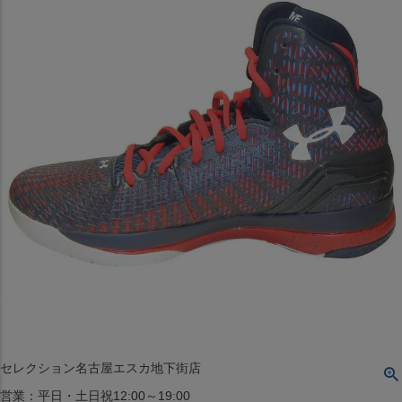
〒542-008
大阪府大阪市中央区西心斎橋1丁目6番14号
TEL:06-4708-3300
MAP
SHOP
BLOG
JR水道橋駅西口店
営業：土・日・祝日のみ 12:00-18:00
〒101-0061
東京都千代田区神田三崎町２丁目２２−１ 1F
MAP
SHOP
セレクション名古屋エスカ地下街店
営業：平日・土日祝12:00～19:00