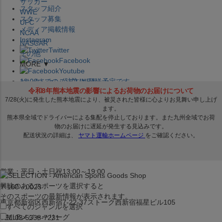
サッカー
スタッフ紹介
WWE
スタッフ募集
UFC
メディア掲載情報
NCAA
Instagram
NASCAR
Twitter
その他
Facebook
MORE ▼
Youtube
セレクション公式LINE@
12:00
までのご注文は
発送予定です。
在庫品は
1-3営業日内で発送
!! ※お取寄せ商品は対象外
×
セレクション新宿本店
ベースボール館
営業：平日・土日祝13:00～19:00
興味のあるスポーツを選択すると
〒160－0023
そのスポーツの最新情報が表示されます。
東京都新宿区西新宿7-22-37ストーク西新宿福星ビル105
すべてのジャンルを選択
MLB
メジャーリーグ
TEL:03-5338-7231