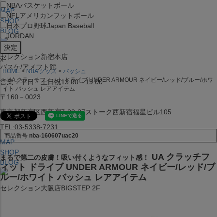
NBA
バスケットボール
MAP
NFL
アメリカンフットボール
SHOP
日本プロ野球
Japan Baseball
BLOG
JORDAN
セレクション新宿本店
x
バスケ/アメフト館
HOME
NBA グッズ
バッシュ
UA クラッチフィット ドライブ UNDER ARMOUR ネイビー/レッド/ブルー/ホワ
営業：平日・土日祝13:00～19:00
イト バッシュ レアアイテム
〒160－0023
東京都新宿区西新宿7-22-37ストーク西新宿福星ビル105
TEL:03-5338-7231
商品番号
nba-160607uac20
MAP
SHOP
UA クラッチフ
まるで第二の皮膚！吸い付くようなフィット感！
BLOG
ィット ドライブ UNDER ARMOUR ネイビー/レッド/ブ
ルー/ホワイト バッシュ レアアイテム
セレクション大阪店BIGSTEP 2F
営業：平日・土日祝12:00～19:00