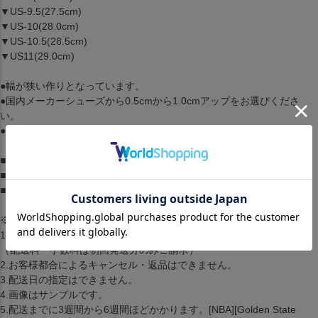
▼US-9.5(27.5cm)
▼US-10(28.0cm)
▼US-10.5(28.5cm)
▼US11(29.0cm)
●幅が狭い作りとなっています。
●国内メーカーシューズから0.5cmから1.0cmアップをお選びくださ
い。
●幅広・甲高の方は0.5cmから1.0cmアップをお選びください。
■素材： -
■ブランド：Under Armour / アンダーアーマー
■生産国：中国
※取り寄せ注文規約※
1.2点以上のお買い上げの場合準備ができた商品から順に発送します
（配送料・手数料は初回発送分のみご請求）
2.お客様都合によるキャンセル・返品はできません。
3.配送日の指定はできません。
4.画像はサンプルです。
5.配送までに3週間から6週間ほどかかります。[NBA][Golden State