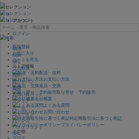
×
アカウント
ログイン
新規登録
MLB
お気に入り
NBA
カートを見る
NFL
ストア情報
プロ野球
配送・送料
WBC
お支払い方法
侍ジャパン
返品・交換
福袋
取り寄せ・予約販売
お買い得パック
会社概要
プレミア
よくある質問
セール
お問い合わせ
ジョーダン
特定商取引法に基づく表記
バッシュ
プライバシーポリシー
バスケブランド
その他
NHL
ブログ