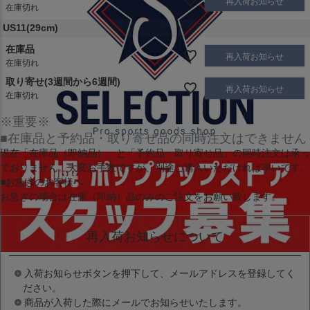
再入荷お知らせ
在庫切れ
US11(29cm)
在庫品
再入荷お知らせ
在庫切れ
取り寄せ(3週間から6週間)
再入荷お知らせ
在庫切れ
※重要※
■在庫品と予約品・取り寄せ品の同時注文はできません
現在
「在庫品（即納品）」
と
「予約品・取り寄せ品」
の同時注文は承っ
ておりません。大変お手数ですが、別途ご購入いただければ幸いです。
■お急ぎのお客様へ
お急ぎの場合は
在庫（即納）品
のみのご注文をお願い致します。
再入荷お知らせについて
入荷お知らせボタンを押下して、メールアドレスを登録してく
ださい。
商品が入荷した際にメールでお知らせいたします。