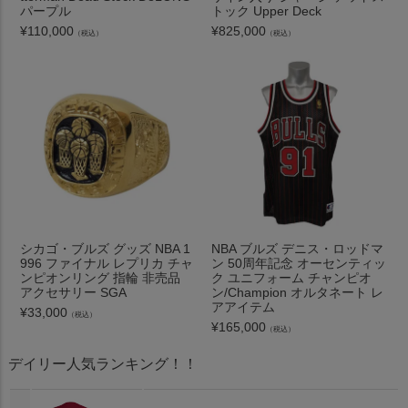
パープル
トック Upper Deck
¥
110,000
¥
825,000
（税込）
（税込）
シカゴ・ブルズ グッズ NBA 1
NBA ブルズ デニス・ロッドマ
996 ファイナル レプリカ チャ
ン 50周年記念 オーセンティッ
ンピオンリング 指輪 非売品
ク ユニフォーム チャンピオ
アクセサリー SGA
ン/Champion オルタネート レ
アアイテム
¥
33,000
（税込）
¥
165,000
（税込）
デイリー人気ランキング！！