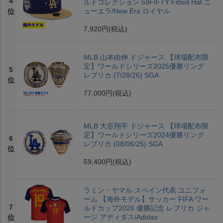
4
ルドコレクション 59FIFTY Fitted Hat ニ
ューエラ/New Era ロイヤル
位
7,920円
(税込)
MLB 山本由伸 ドジャース 【球場配布限
定】ワールドシリーズ2025優勝リング
5
レプリカ (7/28/26) SGA
位
77,000円
(税込)
MLB 大谷翔平 ドジャース 【球場配布限
定】ワールドシリーズ2024優勝リング
6
レプリカ (08/06/25) SGA
位
59,400円
(税込)
ラミン・ヤマル スペイン代表 ユニフォ
ーム 【海外モデル】サッカー FIFA ワー
7
ルドカップ2026 優勝記念 レプリカ ジャ
ージ アディダス/Adidas
位