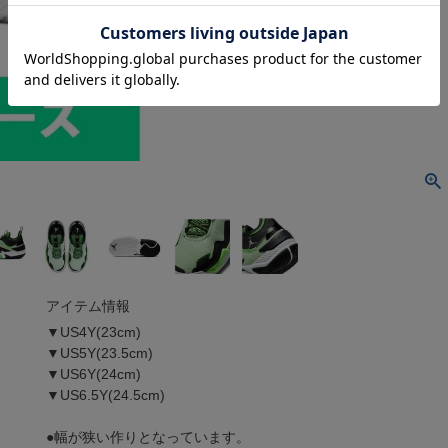
アイテム情報
▼US4Y(23cm)
▼US5Y(23.5cm)
▼US6Y(24cm)
▼US6.5Y(24.5cm)
●幅が狭い作りとなっています。