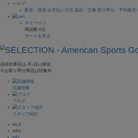
ヘルプ
配送・発送
お支払い方法
返品・交換
取り寄せ・予約販売
マイページ
商品数:
0
点
カートを見る
店頭在庫品は
-月-日(-)
発送
※お取り寄せ商品は対象外
店舗情報
ブログ
スタッフ紹介
MLB
NBA
NFL