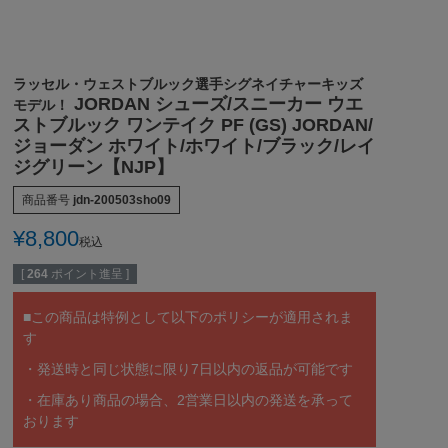
ラッセル・ウェストブルック選手シグネイチャーキッズ
JORDAN シューズ/スニーカー ウエ
モデル！
ストブルック ワンテイク PF (GS) JORDAN/
ジョーダン ホワイト/ホワイト/ブラック/レイ
ジグリーン【NJP】
商品番号
jdn-200503sho09
¥
8,800
税込
[
264
ポイント進呈 ]
■この商品は特例として以下のポリシーが適用されま
す
・発送時と同じ状態に限り7日以内の返品が可能です
・在庫あり商品の場合、2営業日以内の発送を承って
おります