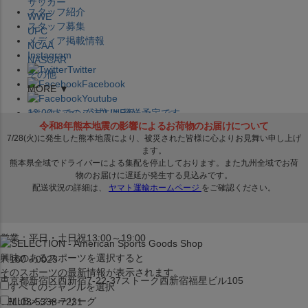
サッカー
スタッフ紹介
WWE
スタッフ募集
UFC
メディア掲載情報
NCAA
Instagram
NASCAR
Twitter
その他
Facebook
MORE ▼
Youtube
セレクション公式LINE@
12:00
までのご注文は
発送予定です。
在庫品は
1-3営業日内で発送
!! ※お取寄せ商品は対象外
×
セレクション新宿本店
ベースボール館
営業：平日・土日祝13:00～19:00
興味のあるスポーツを選択すると
〒160－0023
そのスポーツの最新情報が表示されます。
東京都新宿区西新宿7-22-37ストーク西新宿福星ビル105
すべてのジャンルを選択
MLB
メジャーリーグ
TEL:03-5338-7231