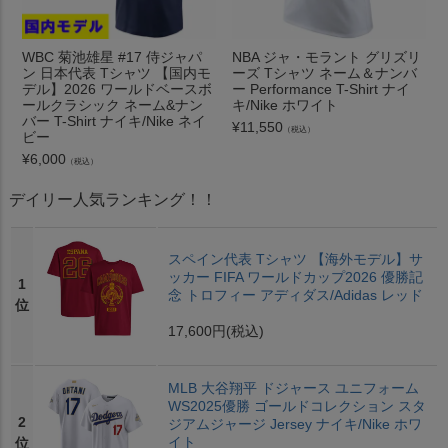
WBC 菊池雄星 #17 侍ジャパ
NBA ジャ・モラント グリズリ
ン 日本代表 Tシャツ 【国内モ
ーズ Tシャツ ネーム＆ナンバ
デル】2026 ワールドベースボ
ー Performance T-Shirt ナイ
ールクラシック ネーム&ナン
キ/Nike ホワイト
バー T-Shirt ナイキ/Nike ネイ
¥
11,550
（税込）
ビー
¥
6,000
（税込）
デイリー人気ランキング！！
スペイン代表 Tシャツ 【海外モデル】サ
ッカー FIFA ワールドカップ2026 優勝記
1
念 トロフィー アディダス/Adidas レッド
位
17,600円
(税込)
MLB 大谷翔平 ドジャース ユニフォーム
WS2025優勝 ゴールドコレクション スタ
2
ジアムジャージ Jersey ナイキ/Nike ホワ
イト
位