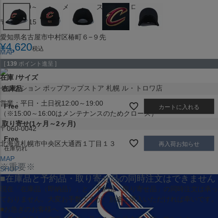
（※15:00～16:00はメンテナンスのためクローズ）
〒453-0015
愛知県名古屋市中村区椿町６−９先
¥
4,620
税込
MAP
SHOP
[
139
ポイント進呈 ]
在庫
サイズ
セレクション ポップアップストア 札幌 ル・トロワ店
在庫品
営業：平日・土日祝12:00～19:00
Free
カートに入れる
（※15:00～16:00はメンテナンスのためクローズ）
取り寄せ(1ヶ月～2ヶ月)
〒060-0042
Free
北海道札幌市中央区大通西１丁目１３
再入荷お知らせ
在庫切れ
MAP
※重要※
SHOP
■在庫品と予約品・取り寄せ品の同時注文はできません
現在
「在庫品（即納品）」
と
「予約品・取り寄せ品」
の同時注文は承っ
ておりません。大変お手数ですが、別途ご購入いただければ幸いです。
■お急ぎのお客様へ