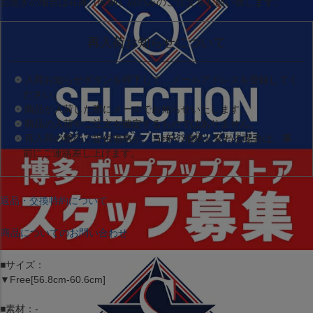
お急ぎの場合は
在庫（即納）品
のみのご注文をお願い致します。
再入荷お知らせについて
入荷お知らせボタンを押下して、メールアドレスを登録してく
ださい。
商品が入荷した際にメールでお知らせいたします。
商品の入荷やご注文を確定するものではありません。
再入荷の際のご提供価格が、当HPの価格と変わる場合は、事
前にご連絡差し上げます。
返品・交換特約について
商品についてのお問い合わせ
■サイズ：
▼Free[56.8cm-60.6cm]
■素材：-