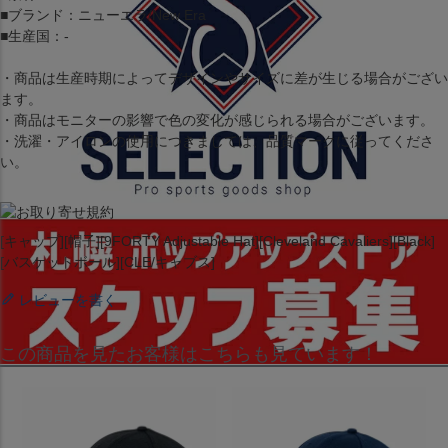
■ブランド：ニューエラ/New Era
■生産国：-
・商品は生産時期によってデザインやサイズに差が生じる場合がござい
ます。
・商品はモニターの影響で色の変化が感じられる場合がございます。
・洗濯・アイロンの使用につきましては、品質マークに従ってくださ
い。
[キャップ][帽子][9FORTY Adjustable Hat][Cleveland Cavaliers][Black]
[バスケットボール][CLE/キャブス]
レビューを書く
この商品を見たお客様はこちらも見ています！