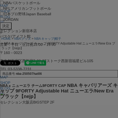
NBA
バスケットボール
MAP
NFL
アメリカンフットボール
SHOP
日本プロ野球
Japan Baseball
BLOG
JORDAN
セレクション新宿本店
x
バスケ/アメフト館
HOME
NBA グッズ
NBA キャップ|帽子
NBA キャバリアーズ キャップ 9FORTY Adjustable Hat ニューエラ/New Era ブ
営業：平日・土日祝13:00～19:00
ラック【nejp】
〒160－0023
東京都新宿区西新宿7-22-37ストーク西新宿福星ビル105
TEL:03-5338-7231
商品番号
nba-250507hat06
MAP
SHOP
NBA キャバリアーズ キ
NBA x ニューエラ チーム9FORTY CAP
BLOG
ャップ 9FORTY Adjustable Hat ニューエラ/New Era
ブラック【nejp】
セレクション大阪店BIGSTEP 2F
営業：平日・土日祝12:00～19:00