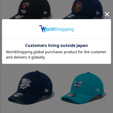
NBA マイアミ・ヒート キャッ
NBA ナゲッツ キャップ 9FOR
プ 9FORTY Adjustable Hat ニ
TY Adjustable Hat ニューエラ/
ューエラ/New Era ブラック
New Era ネイビー【nejp】
【nejp】
¥
4,620
（税込）
¥
4,620
（税込）