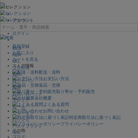
×
アカウント
ログイン
新規登録
MLB
お気に入り
NBA
カートを見る
NFL
ストア情報
プロ野球
配送・送料
WBC
お支払い方法
侍ジャパン
返品・交換
福袋
取り寄せ・予約販売
お買い得パック
会社概要
プレミア
よくある質問
セール
お問い合わせ
ジョーダン
特定商取引法に基づく表記
バッシュ
プライバシーポリシー
バスケブランド
その他
NHL
ブログ