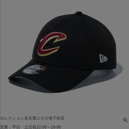
〒542-008
大阪府大阪市中央区西心斎橋1丁目6番14号
TEL:06-4708-3300
MAP
SHOP
BLOG
JR水道橋駅西口店
営業：土・日・祝日のみ 12:00-18:00
〒101-0061
東京都千代田区神田三崎町２丁目２２−１ 1F
MAP
SHOP
セレクション名古屋エスカ地下街店
営業：平日・土日祝12:00～19:00