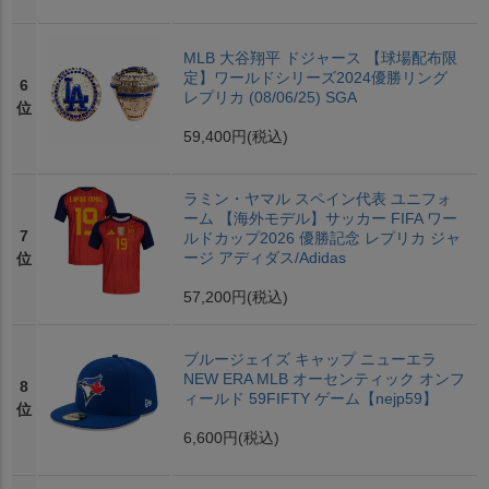
MLB 大谷翔平 ドジャース 【球場配布限
定】ワールドシリーズ2024優勝リング
6
レプリカ (08/06/25) SGA
位
59,400円
(税込)
ラミン・ヤマル スペイン代表 ユニフォ
ーム 【海外モデル】サッカー FIFA ワー
7
ルドカップ2026 優勝記念 レプリカ ジャ
ージ アディダス/Adidas
位
57,200円
(税込)
ブルージェイズ キャップ ニューエラ
NEW ERA MLB オーセンティック オンフ
8
ィールド 59FIFTY ゲーム【nejp59】
位
6,600円
(税込)