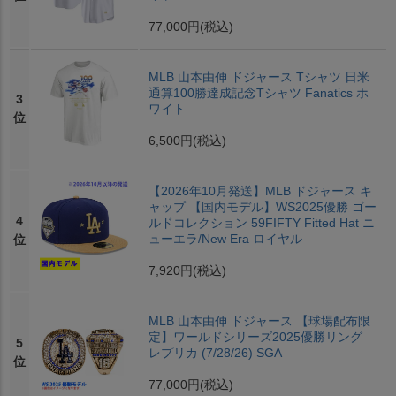
77,000円
(税込)
MLB 山本由伸 ドジャース Tシャツ 日米
通算100勝達成記念Tシャツ Fanatics ホ
3
ワイト
位
6,500円
(税込)
【2026年10月発送】MLB ドジャース キ
ャップ 【国内モデル】WS2025優勝 ゴー
4
ルドコレクション 59FIFTY Fitted Hat ニ
ューエラ/New Era ロイヤル
位
7,920円
(税込)
MLB 山本由伸 ドジャース 【球場配布限
定】ワールドシリーズ2025優勝リング
5
レプリカ (7/28/26) SGA
位
77,000円
(税込)