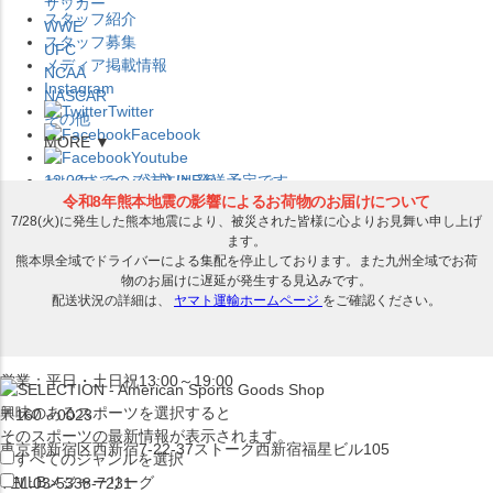
サッカー
スタッフ紹介
WWE
スタッフ募集
UFC
メディア掲載情報
NCAA
Instagram
NASCAR
Twitter
その他
Facebook
MORE ▼
Youtube
セレクション公式LINE@
12:00
までのご注文は
発送予定です。
在庫品は
1-3営業日内で発送
!! ※お取寄せ商品は対象外
×
セレクション新宿本店
ベースボール館
営業：平日・土日祝13:00～19:00
興味のあるスポーツを選択すると
〒160－0023
そのスポーツの最新情報が表示されます。
東京都新宿区西新宿7-22-37ストーク西新宿福星ビル105
すべてのジャンルを選択
MLB
メジャーリーグ
TEL:03-5338-7231