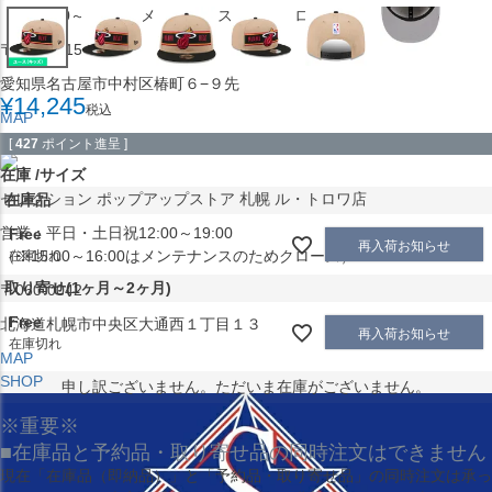
（※15:00～16:00はメンテナンスのためクローズ）
〒453-0015
愛知県名古屋市中村区椿町６−９先
¥
14,245
税込
MAP
SHOP
[
427
ポイント進呈 ]
在庫
サイズ
セレクション ポップアップストア 札幌 ル・トロワ店
在庫品
営業：平日・土日祝12:00～19:00
Free
再入荷お知らせ
（※15:00～16:00はメンテナンスのためクローズ）
在庫切れ
取り寄せ(1ヶ月～2ヶ月)
〒060-0042
Free
北海道札幌市中央区大通西１丁目１３
再入荷お知らせ
在庫切れ
MAP
SHOP
申し訳ございません。ただいま在庫がございません。
※重要※
■在庫品と予約品・取り寄せ品の同時注文はできません
現在
「在庫品（即納品）」
と
「予約品・取り寄せ品」
の同時注文は承っ