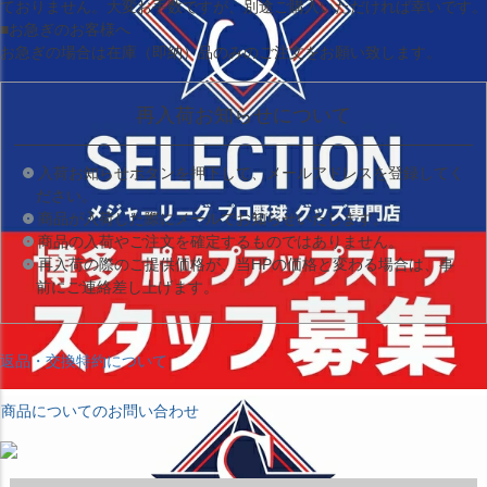
ておりません。大変お手数ですが、別途ご購入いただければ幸いです。
■お急ぎのお客様へ
お急ぎの場合は
在庫（即納）品
のみのご注文をお願い致します。
再入荷お知らせについて
入荷お知らせボタンを押下して、メールアドレスを登録してく
ださい。
商品が入荷した際にメールでお知らせいたします。
商品の入荷やご注文を確定するものではありません。
再入荷の際のご提供価格が、当HPの価格と変わる場合は、事
前にご連絡差し上げます。
返品・交換特約について
商品についてのお問い合わせ