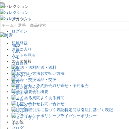
×
アカウント
ログイン
新規登録
MLB
お気に入り
NBA
カートを見る
NFL
ストア情報
プロ野球
配送・送料
WBC
お支払い方法
侍ジャパン
返品・交換
福袋
取り寄せ・予約販売
お買い得パック
会社概要
プレミア
よくある質問
セール
お問い合わせ
ジョーダン
特定商取引法に基づく表記
バッシュ
プライバシーポリシー
バスケブランド
その他
NHL
ブログ