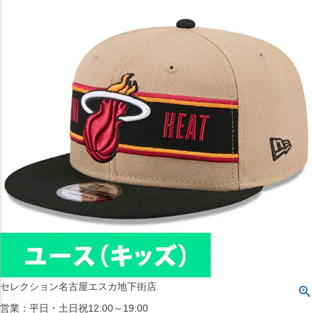
〒542-008
大阪府大阪市中央区西心斎橋1丁目6番14号
TEL:06-4708-3300
MAP
SHOP
BLOG
JR水道橋駅西口店
営業：土・日・祝日のみ 12:00-18:00
〒101-0061
東京都千代田区神田三崎町２丁目２２−１ 1F
MAP
SHOP
セレクション名古屋エスカ地下街店
営業：平日・土日祝12:00～19:00