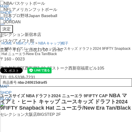
NBA
バスケットボール
MAP
NFL
アメリカンフットボール
SHOP
日本プロ野球
Japan Baseball
BLOG
JORDAN
セレクション新宿本店
x
バスケ/アメフト館
HOME
NBA グッズ
NBA キャップ|帽子
NBA マイアミ・ヒート キャップ ユースキッズ ドラフト2024 9FIFTY Snapback
営業：平日・土日祝13:00～19:00
Hat ニューエラ/New Era Tan/Black
〒160－0023
東京都新宿区西新宿7-22-37ストーク西新宿福星ビル105
TEL:03-5338-7231
商品番号
nba-240615dra45
MAP
SHOP
NBA マ
ユースサイズ NBAドラフト2024 ニューエラ 9FIFTY CAP
BLOG
イアミ・ヒート キャップ ユースキッズ ドラフト2024
9FIFTY Snapback Hat ニューエラ/New Era Tan/Black
セレクション大阪店BIGSTEP 2F
営業：平日・土日祝12:00～19:00