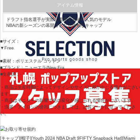
アイテム情報
ドラフト指名選手が実際に着用する毎年人気のモデル
NBAの新シーズンの幕開けとなる特別なキャップ
■サイズ：
▼Free
■素材：ポリエステル コットン
■ブランド：ニューエラ/New Era
■生産国：-
・商品は生産時期によってデザインやサイズに差が生じる場合がござい
ます。
・商品はモニターの影響で色の変化が感じられる場合がございます。
・洗濯・アイロンの使用につきましては、品質マークに従ってくださ
い。
[キャップ][帽子][Youth 2024 NBA Draft 9FIFTY Snapback Hat][Miami