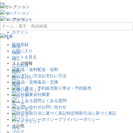
×
アカウント
ログイン
新規登録
MLB
お気に入り
NBA
カートを見る
NFL
ストア情報
プロ野球
配送・送料
WBC
お支払い方法
侍ジャパン
返品・交換
福袋
取り寄せ・予約販売
お買い得パック
会社概要
プレミア
よくある質問
セール
お問い合わせ
ジョーダン
特定商取引法に基づく表記
バッシュ
プライバシーポリシー
バスケブランド
その他
NHL
ブログ