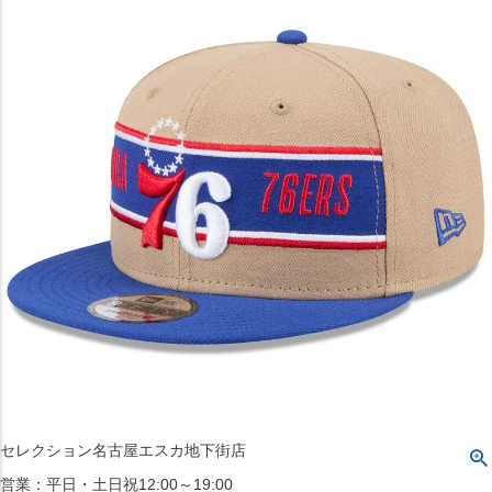
〒542-008
大阪府大阪市中央区西心斎橋1丁目6番14号
TEL:06-4708-3300
MAP
SHOP
BLOG
JR水道橋駅西口店
営業：土・日・祝日のみ 12:00-18:00
〒101-0061
東京都千代田区神田三崎町２丁目２２−１ 1F
MAP
SHOP
セレクション名古屋エスカ地下街店
営業：平日・土日祝12:00～19:00