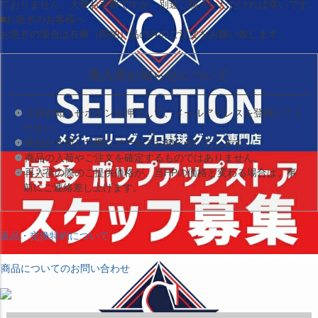
ておりません。大変お手数ですが、別途ご購入いただければ幸いです。
■お急ぎのお客様へ
お急ぎの場合は
在庫（即納）品
のみのご注文をお願い致します。
再入荷お知らせについて
入荷お知らせボタンを押下して、メールアドレスを登録してく
ださい。
商品が入荷した際にメールでお知らせいたします。
商品の入荷やご注文を確定するものではありません。
再入荷の際のご提供価格が、当HPの価格と変わる場合は、事
前にご連絡差し上げます。
返品・交換特約について
商品についてのお問い合わせ