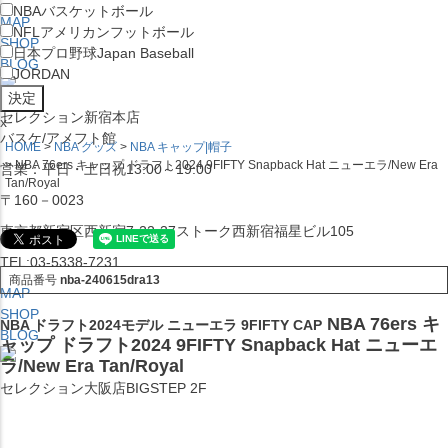
NBA
バスケットボール
MAP
NFL
アメリカンフットボール
SHOP
日本プロ野球
Japan Baseball
BLOG
JORDAN
セレクション新宿本店
x
バスケ/アメフト館
HOME
NBA グッズ
NBA キャップ|帽子
NBA 76ers キャップ ドラフト2024 9FIFTY Snapback Hat ニューエラ/New Era
営業：平日・土日祝13:00～19:00
Tan/Royal
〒160－0023
東京都新宿区西新宿7-22-37ストーク西新宿福星ビル105
TEL:03-5338-7231
商品番号
nba-240615dra13
MAP
SHOP
NBA 76ers キ
NBA ドラフト2024モデル ニューエラ 9FIFTY CAP
BLOG
ャップ ドラフト2024 9FIFTY Snapback Hat ニューエ
ラ/New Era Tan/Royal
セレクション大阪店BIGSTEP 2F
営業：平日・土日祝12:00～19:00