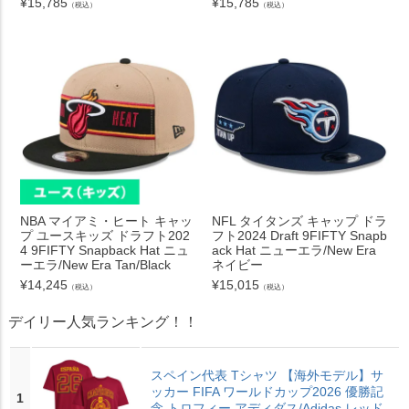
¥
15,785
¥
15,785
（税込）
（税込）
NBA マイアミ・ヒート キャッ
NFL タイタンズ キャップ ドラ
プ ユースキッズ ドラフト202
フト2024 Draft 9FIFTY Snapb
4 9FIFTY Snapback Hat ニュ
ack Hat ニューエラ/New Era
ーエラ/New Era Tan/Black
ネイビー
¥
14,245
¥
15,015
（税込）
（税込）
デイリー人気ランキング！！
スペイン代表 Tシャツ 【海外モデル】サ
ッカー FIFA ワールドカップ2026 優勝記
1
念 トロフィー アディダス/Adidas レッド