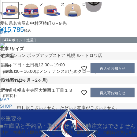
（※15:00～16:00はメンテナンスのためクローズ）
〒453-0015
愛知県名古屋市中村区椿町６−９先
¥
15,785
税込
MAP
SHOP
[
474
ポイント進呈 ]
在庫
サイズ
セレクション ポップアップストア 札幌 ル・トロワ店
在庫品
営業：平日・土日祝12:00～19:00
Free
再入荷お知らせ
（※15:00～16:00はメンテナンスのためクローズ）
在庫切れ
取り寄せ(1ヶ月～2ヶ月)
〒060-0042
Free
北海道札幌市中央区大通西１丁目１３
再入荷お知らせ
在庫切れ
MAP
SHOP
申し訳ございません。ただいま在庫がございません。
※重要※
■在庫品と予約品・取り寄せ品の同時注文はできません
現在
「在庫品（即納品）」
と
「予約品・取り寄せ品」
の同時注文は承っ