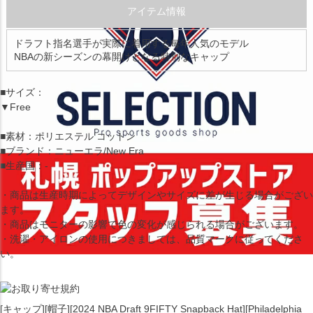
アイテム情報
ドラフト指名選手が実際に着用する毎年人気のモデル
NBAの新シーズンの幕開けとなる特別なキャップ
■サイズ：
▼Free
■素材：ポリエステル コットン
■ブランド：ニューエラ/New Era
■生産国：-
・商品は生産時期によってデザインやサイズに差が生じる場合がござい
ます。
・商品はモニターの影響で色の変化が感じられる場合がございます。
・洗濯・アイロンの使用につきましては、品質マークに従ってくださ
い。
[キャップ][帽子][2024 NBA Draft 9FIFTY Snapback Hat][Philadelphia