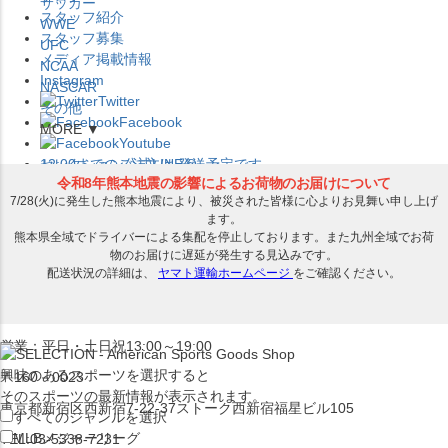
サッカー
スタッフ紹介
WWE
スタッフ募集
UFC
メディア掲載情報
NCAA
Instagram
NASCAR
Twitter
その他
Facebook
MORE ▼
Youtube
セレクション公式LINE@
12:00
までのご注文は
発送予定です。
在庫品は
1-3営業日内で発送
!! ※お取寄せ商品は対象外
×
セレクション新宿本店
ベースボール館
営業：平日・土日祝13:00～19:00
興味のあるスポーツを選択すると
〒160－0023
そのスポーツの最新情報が表示されます。
東京都新宿区西新宿7-22-37ストーク西新宿福星ビル105
すべてのジャンルを選択
MLB
メジャーリーグ
TEL:03-5338-7231