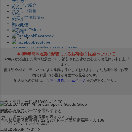
サッカー
スタッフ紹介
WWE
スタッフ募集
UFC
メディア掲載情報
NCAA
Instagram
NASCAR
Twitter
その他
Facebook
MORE ▼
Youtube
セレクション公式LINE@
12:00
までのご注文は
発送予定です。
在庫品は
1-3営業日内で発送
!! ※お取寄せ商品は対象外
×
セレクション新宿本店
ベースボール館
営業：平日・土日祝13:00～19:00
興味のあるスポーツを選択すると
〒160－0023
そのスポーツの最新情報が表示されます。
東京都新宿区西新宿7-22-37ストーク西新宿福星ビル105
すべてのジャンルを選択
MLB
メジャーリーグ
TEL:03-5338-7231