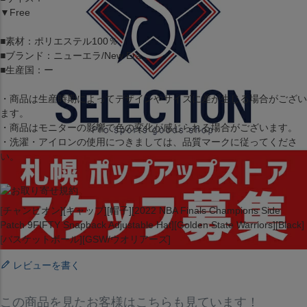
▼Free
■素材：ポリエステル100％
■ブランド：ニューエラ/New Era
■生産国：ー
・商品は生産時期によってデザインやサイズに差が生じる場合がござい
ます。
・商品はモニターの影響で色の変化が感じられる場合がございます。
・洗濯・アイロンの使用につきましては、品質マークに従ってくださ
い。
[チャンピオン][キャップ][帽子][2022 NBA Finals Champions Side
Patch 9FIFTY Snapback Adjustable Hat][Golden State Warriors][Black]
[バスケットボール][GSW/ウオリアーズ]
レビューを書く
この商品を見たお客様はこちらも見ています！