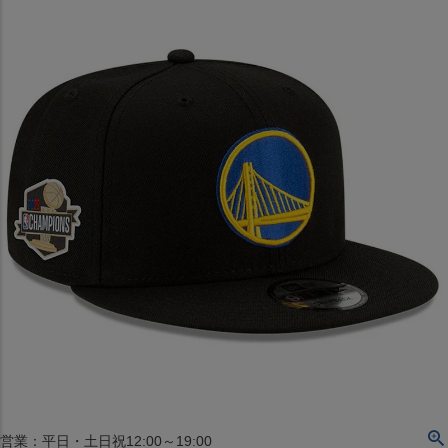
〒542-008
大阪府大阪市中央区西心斎橋1丁目6番14号
TEL:06-4708-3300
MAP
SHOP
BLOG
JR水道橋駅西口店
営業：土・日・祝日のみ 12:00-18:00
〒101-0061
東京都千代田区神田三崎町２丁目２２−１ 1F
MAP
SHOP
セレクション名古屋エスカ地下街店
営業：平日・土日祝12:00～19:00