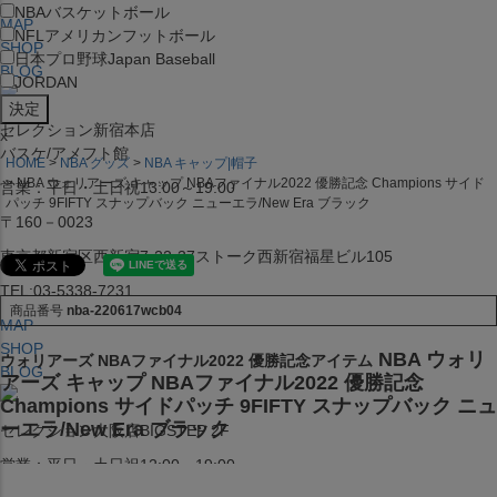
NBA
バスケットボール
MAP
NFL
アメリカンフットボール
SHOP
日本プロ野球
Japan Baseball
BLOG
JORDAN
セレクション新宿本店
x
バスケ/アメフト館
HOME
NBA グッズ
NBA キャップ|帽子
NBA ウォリアーズ キャップ NBAファイナル2022 優勝記念 Champions サイド
営業：平日・土日祝13:00～19:00
パッチ 9FIFTY スナップバック ニューエラ/New Era ブラック
〒160－0023
東京都新宿区西新宿7-22-37ストーク西新宿福星ビル105
TEL:03-5338-7231
商品番号
nba-220617wcb04
MAP
SHOP
NBA ウォリ
ウォリアーズ NBAファイナル2022 優勝記念アイテム
BLOG
アーズ キャップ NBAファイナル2022 優勝記念
Champions サイドパッチ 9FIFTY スナップバック ニュ
ーエラ/New Era ブラック
セレクション大阪店BIGSTEP 2F
営業：平日・土日祝12:00～19:00