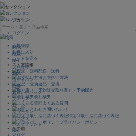
×
アカウント
ログイン
新規登録
MLB
お気に入り
NBA
カートを見る
NFL
ストア情報
プロ野球
配送・送料
WBC
お支払い方法
侍ジャパン
返品・交換
福袋
取り寄せ・予約販売
お買い得パック
会社概要
プレミア
よくある質問
セール
お問い合わせ
ジョーダン
特定商取引法に基づく表記
バッシュ
プライバシーポリシー
バスケブランド
その他
NHL
ブログ