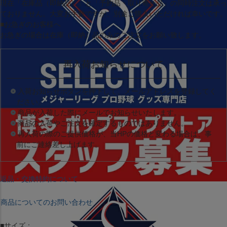
現在
「在庫品（即納品）」
と
「予約品・取り寄せ品」
の同時注文は承っ
ておりません。大変お手数ですが、別途ご購入いただければ幸いです。
■お急ぎのお客様へ
お急ぎの場合は
在庫（即納）品
のみのご注文をお願い致します。
再入荷お知らせについて
入荷お知らせボタンを押下して、メールアドレスを登録してく
ださい。
商品が入荷した際にメールでお知らせいたします。
商品の入荷やご注文を確定するものではありません。
再入荷の際のご提供価格が、当HPの価格と変わる場合は、事
前にご連絡差し上げます。
返品・交換特約について
商品についてのお問い合わせ
■サイズ：