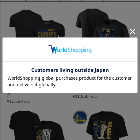
NBA ウォリアーズ Tシャツ NB
NBA ウォリアーズ Tシャツ NB
Aファイナル2022 優勝記念 Ch
Aファイナル2022 優勝記念 Ch
ampions Comfy Wordmark Tri
ampions 75周年 Jumper Trop
-Blend T-Shirt Sportiqe ブラッ
hy T-Shirt Fanatics ブラック
ク
¥
11,550
（税込）
¥
11,550
（税込）