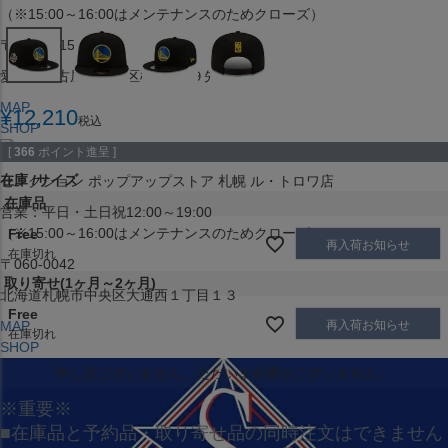
（※15:00～16:00はメンテナンスのためクローズ）
〒453-0015
愛知県名古屋市中村区椿町６−９先
MAP
¥
12,210
税込
SHOP
[
366
ポイント進呈 ]
在庫
サイズ
セレクション ポップアップストア 札幌 ル・トロワ店
在庫品
営業：平日・土日祝12:00～19:00
（※15:00～16:00はメンテナンスのためクローズ）
Free
再入荷お知らせ
在庫切れ
〒060-0042
取り寄せ(1ヶ月～2ヶ月)
北海道札幌市中央区大通西１丁目１３
Free
再入荷お知らせ
MAP
在庫切れ
SHOP
申し訳ございません。ただいま在庫がございません。
※重要※
■在庫品と予約品・取り寄せ品の同時注文はできません