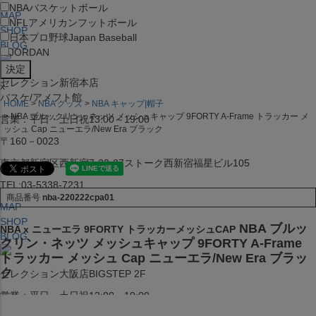
NBA
バスケットボール
MAP
NFL
アメリカンフットボール
SHOP
日本プロ野球
Japan Baseball
BLOG
JORDAN
セレクション新宿本店
x
バスケ/アメフト館
HOME
NBA グッズ
NBA キャップ|帽子
NBA ブルックリン・ネッツ メッシュキャップ 9FORTY A-Frame トラッカー メ
営業：平日・土日祝13:00～19:00
ッシュ Cap ニューエラ/New Era ブラック
〒160－0023
東京都新宿区西新宿7-22-37ストーク西新宿福星ビル105
TEL:03-5338-7231
商品番号
nba-220222cpa01
MAP
SHOP
NBA ブルッ
NBA x ニューエラ 9FORTY トラッカーメッシュCAP
BLOG
クリン・ネッツ メッシュキャップ 9FORTY A-Frame
トラッカー メッシュ Cap ニューエラ/New Era ブラッ
ク
セレクション大阪店BIGSTEP 2F
営業：平日・土日祝12:00～19:00