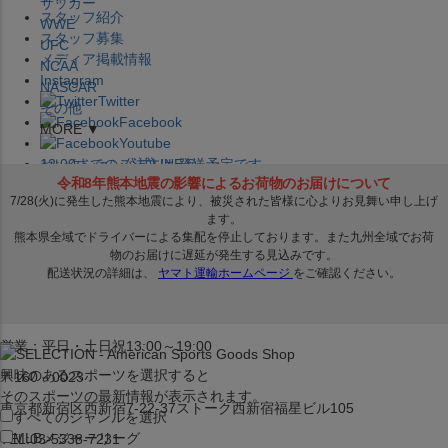
サッカー
スタッフ紹介
WWE
スタッフ募集
UFC
メディア掲載情報
NCAA
Instagram
NASCAR
Twitter
その他
Facebook
MORE ▼
Youtube
セレクション公式LINE@
12:00
までのご注文は
発送予定です。
在庫品は
1-3営業日内で発送
!! ※お取寄せ商品は対象外
×
セレクション新宿本店
ベースボール館
営業：平日・土日祝13:00～19:00
興味のあるスポーツを選択すると
〒160－0023
そのスポーツの最新情報が表示されます。
東京都新宿区西新宿7-22-37ストーク西新宿福星ビル105
すべてのジャンルを選択
MLB
メジャーリーグ
TEL:03-5338-7231