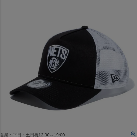
〒542-008
大阪府大阪市中央区西心斎橋1丁目6番14号
TEL:06-4708-3300
MAP
SHOP
BLOG
JR水道橋駅西口店
営業：土・日・祝日のみ 12:00-18:00
〒101-0061
東京都千代田区神田三崎町２丁目２２−１ 1F
MAP
SHOP
セレクション名古屋エスカ地下街店
営業：平日・土日祝12:00～19:00