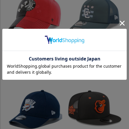
NBA トロント・ラプターズ キ
MLB ナショナルズ キャップ
ャップ/帽子 スプリット トー
【海外モデル】2026 MLB シ
ン 47 Brand ブラック
ティーコネクト バッティング
プラクティス 9FORTY APEX
¥
7,920
（税込）
ニューエラ/New Era グリーン
¥
11,000
（税込）