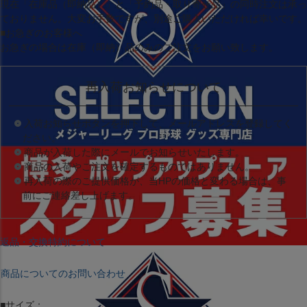
現在
「在庫品（即納品）」
と
「予約品・取り寄せ品」
の同時注文は承っ
ておりません。大変お手数ですが、別途ご購入いただければ幸いです。
■お急ぎのお客様へ
お急ぎの場合は
在庫（即納）品
のみのご注文をお願い致します。
再入荷お知らせについて
入荷お知らせボタンを押下して、メールアドレスを登録してく
ださい。
商品が入荷した際にメールでお知らせいたします。
商品の入荷やご注文を確定するものではありません。
再入荷の際のご提供価格が、当HPの価格と変わる場合は、事
前にご連絡差し上げます。
返品・交換特約について
商品についてのお問い合わせ
■サイズ：