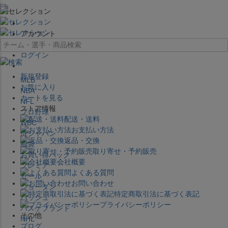
×
アカウント
ログイン
新規登録
MLB
お気に入り
NBA
カートを見る
NFL
ストア情報
プロ野球
配送・送料
WBC
お支払い方法
侍ジャパン
返品・交換
福袋
取り寄せ・予約販売
お買い得パック
会社概要
プレミア
よくある質問
セール
お問い合わせ
ジョーダン
特定商取引法に基づく表記
バッシュ
プライバシーポリシー
バスケブランド
その他
NHL
ブログ