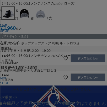
（※15:00～16:00はメンテナンスのためクローズ）
〒453-0015
愛知県名古屋市中村区椿町６−９先
MAP
¥
3,960
税込
SHOP
[
119
ポイント進呈 ]
在庫
サイズ
セレクション ポップアップストア 札幌 ル・トロワ店
在庫品
営業：平日・土日祝12:00～19:00
（※15:00～16:00はメンテナンスのためクローズ）
Free
再入荷お知らせ
在庫切れ
〒060-0042
取り寄せ(1週間～2週間)
北海道札幌市中央区大通西１丁目１３
Free
再入荷お知らせ
MAP
在庫切れ
SHOP
申し訳ございません。ただいま在庫がございません。
※重要※
■在庫品と予約品・取り寄せ品の同時注文はできません