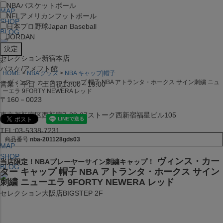
NBA
バスケットボール
MAP
NFL
アメリカンフットボール
SHOP
日本プロ野球
Japan Baseball
BLOG
JORDAN
セレクション新宿本店
x
バスケ/アメフト館
HOME
NBA グッズ
NBA キャップ|帽子
ヴィンス・カーター キャップ 帽子 NBA アトランタ・ホークス サイン刺繍 ニュ
営業：平日・土日祝13:00～19:00
ーエラ 9FORTY NEWERA レッド
〒160－0023
東京都新宿区西新宿7-22-37ストーク西新宿福星ビル105
TEL:03-5338-7231
商品番号
nba-201128gds03
MAP
SHOP
ヴィンス・カー
当店限定！NBAプレーヤーサイン刺繍キャップ！
BLOG
ター キャップ 帽子 NBA アトランタ・ホークス サイン
刺繍 ニューエラ 9FORTY NEWERA レッド
セレクション大阪店BIGSTEP 2F
営業：平日・土日祝12:00～19:00