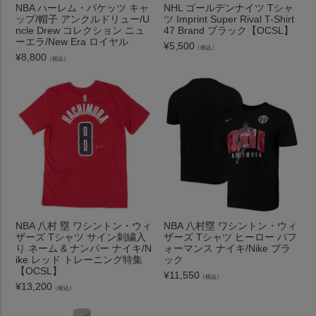
NBA ハーレム・バケッツ キャ
NHL ゴールデンナイツ Tシャ
ップ/帽子 アンクルドリュー/U
ツ Imprint Super Rival T-Shirt
ncle Drew コレクション ニュ
47 Brand ブラック【OCSL】
ーエラ/New Era ロイヤル
¥
5,500
（税込）
¥
8,800
（税込）
NBA 八村 塁 ワシントン・ウィ
NBA 八村塁 ワシントン・ウィ
ザーズ Tシャツ サイン刺繍入
ザーズ Tシャツ ヒーロー パフ
り ネーム & ナンバー ナイキ/N
ォーマンス ナイキ/Nike ブラ
ike レッド トレーニング特集
ック
【OCSL】
¥
11,550
（税込）
¥
13,200
（税込）