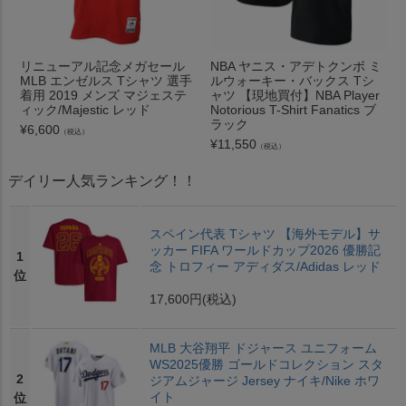
リニューアル記念メガセール
NBA ヤニス・アデトクンボ ミ
MLB エンゼルス Tシャツ 選手
ルウォーキー・バックス Tシ
着用 2019 メンズ マジェステ
ャツ 【現地買付】NBA Player
ィック/Majestic レッド
Notorious T-Shirt Fanatics ブ
ラック
¥
6,600
（税込）
¥
11,550
（税込）
デイリー人気ランキング！！
スペイン代表 Tシャツ 【海外モデル】サ
ッカー FIFA ワールドカップ2026 優勝記
1
念 トロフィー アディダス/Adidas レッド
位
17,600円
(税込)
MLB 大谷翔平 ドジャース ユニフォーム
WS2025優勝 ゴールドコレクション スタ
2
ジアムジャージ Jersey ナイキ/Nike ホワ
イト
位