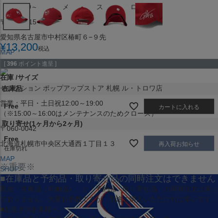
（※15:00～16:00はメンテナンスのためクローズ）
〒453-0015
愛知県名古屋市中村区椿町６−９先
¥
13,200
税込
MAP
SHOP
[
396
ポイント進呈 ]
在庫
サイズ
セレクション ポップアップストア 札幌 ル・トロワ店
在庫品
営業：平日・土日祝12:00～19:00
Free
カートに入れる
（※15:00～16:00はメンテナンスのためクローズ）
取り寄せ(1ヶ月から2ヶ月)
〒060-0042
Free
北海道札幌市中央区大通西１丁目１３
再入荷お知らせ
在庫切れ
MAP
※重要※
SHOP
■在庫品と予約品・取り寄せ品の同時注文はできません
現在
「在庫品（即納品）」
と
「予約品・取り寄せ品」
の同時注文は承っ
ておりません。大変お手数ですが、別途ご購入いただければ幸いです。
■お急ぎのお客様へ