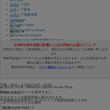
サッカー
スタッフ紹介
WWE
スタッフ募集
UFC
メディア掲載情報
NCAA
Instagram
NASCAR
Twitter
その他
Facebook
MORE ▼
Youtube
セレクション公式LINE@
12:00
までのご注文は
発送予定です。
在庫品は
1-3営業日内で発送
!! ※お取寄せ商品は対象外
×
セレクション新宿本店
ベースボール館
営業：平日・土日祝13:00～19:00
興味のあるスポーツを選択すると
〒160－0023
そのスポーツの最新情報が表示されます。
東京都新宿区西新宿7-22-37ストーク西新宿福星ビル105
すべてのジャンルを選択
MLB
メジャーリーグ
TEL:03-5338-7231