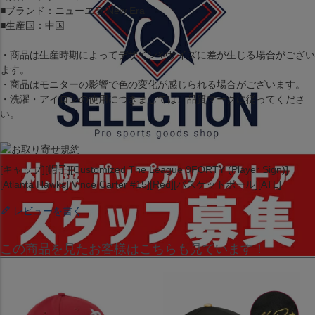
■ブランド：ニューエラ/New Era
■生産国：中国
・商品は生産時期によってデザインやサイズに差が生じる場合がござい
ます。
・商品はモニターの影響で色の変化が感じられる場合がございます。
・洗濯・アイロンの使用につきましては、品質マークに従ってくださ
い。
[キャップ][帽子][Customized The League 9FORTY (Player Sign)]
[Atlanta Hawks][Vince Carter #15][Red][バスケットボール][ATL]
レビューを書く
この商品を見たお客様はこちらも見ています！