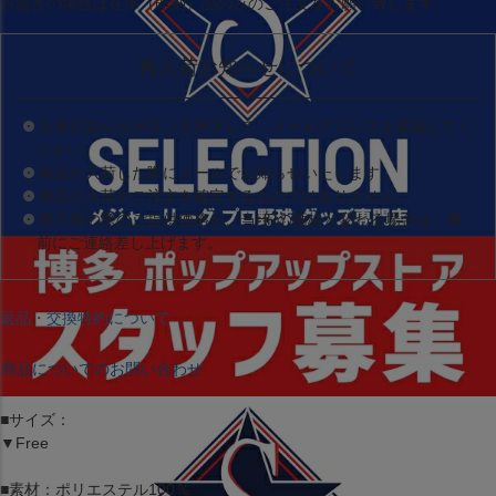
お急ぎの場合は
在庫（即納）品
のみのご注文をお願い致します。
再入荷お知らせについて
入荷お知らせボタンを押下して、メールアドレスを登録してく
ださい。
商品が入荷した際にメールでお知らせいたします。
商品の入荷やご注文を確定するものではありません。
再入荷の際のご提供価格が、当HPの価格と変わる場合は、事
前にご連絡差し上げます。
返品・交換特約について
商品についてのお問い合わせ
■サイズ：
▼Free
■素材：ポリエステル100％