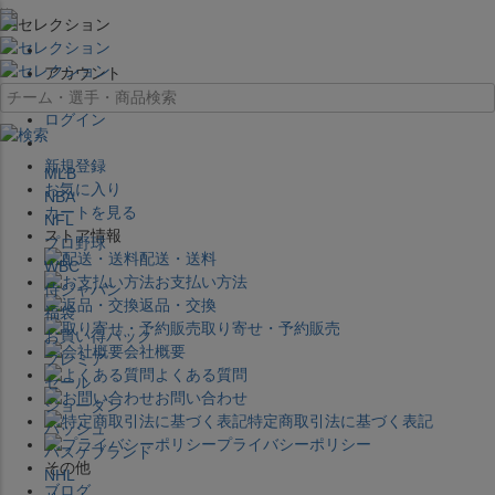
×
アカウント
ログイン
新規登録
MLB
お気に入り
NBA
カートを見る
NFL
ストア情報
プロ野球
配送・送料
WBC
お支払い方法
侍ジャパン
返品・交換
福袋
取り寄せ・予約販売
お買い得パック
会社概要
プレミア
よくある質問
セール
お問い合わせ
ジョーダン
特定商取引法に基づく表記
バッシュ
プライバシーポリシー
バスケブランド
その他
NHL
ブログ