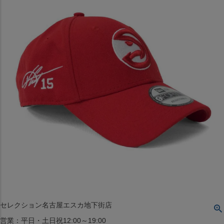
〒542-008
大阪府大阪市中央区西心斎橋1丁目6番14号
TEL:06-4708-3300
MAP
SHOP
BLOG
JR水道橋駅西口店
営業：土・日・祝日のみ 12:00-18:00
〒101-0061
東京都千代田区神田三崎町２丁目２２−１ 1F
MAP
SHOP
セレクション名古屋エスカ地下街店
営業：平日・土日祝12:00～19:00