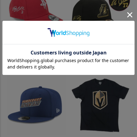
クリス・ポール キャップ/帽子
NBA ルカ・ドンチッチ レイカ
ロケッツ NBA 9FORTY サイン
ーズ キャップ 【現地買付カス
刺繍入り アジャスタブル ニュ
タム】ゴールド サイン刺繍 ニ
ーエラ/New Era レッド
ューエラ/New Era ブラック
¥
13,200
¥
27,500
（税込）
（税込）