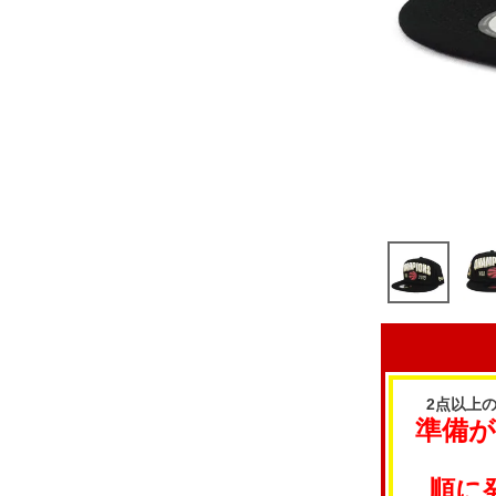
2点以上
準備
順に