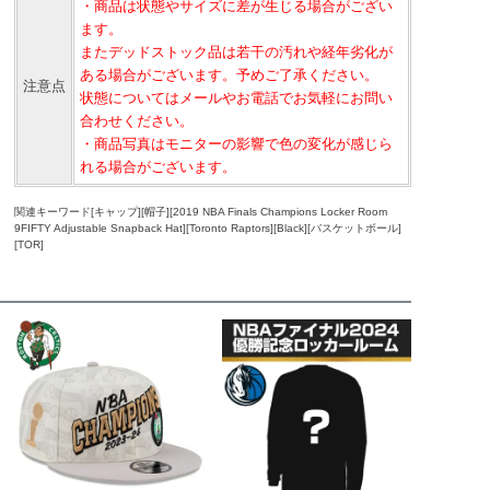
・商品は状態やサイズに差が生じる場合がござい
ます。
またデッドストック品は若干の汚れや経年劣化が
ある場合がございます。予めご了承ください。
注意点
状態についてはメールやお電話でお気軽にお問い
合わせください。
・商品写真はモニターの影響で色の変化が感じら
れる場合がございます。
関連キーワード[キャップ][帽子][2019 NBA Finals Champions Locker Room
9FIFTY Adjustable Snapback Hat][Toronto Raptors][Black][バスケットボール]
[TOR]