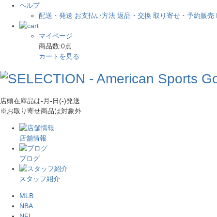
ヘルプ
配送・発送
お支払い方法
返品・交換
取り寄せ・予約販売
マイページ
商品数:
0
点
カートを見る
店頭在庫品は
-月-日(-)
発送
※お取り寄せ商品は対象外
店舗情報
ブログ
スタッフ紹介
MLB
NBA
NFL