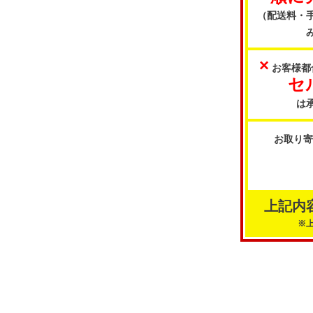
（配送料・
×
お客様都
セ
は
お取り
上記内
※