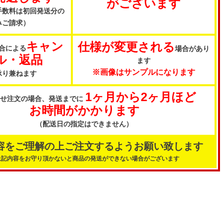
がございます
手数料は初回発送分の
みご請求）
キャン
仕様が変更される
合による
場合があり
ル・返品
ます
※画像はサンプルになります
承り兼ねます
1ヶ月から2ヶ月ほど
寄せ注文の場合、発送までに
お時間がかかります
（配送日の指定はできません）
容をご理解の上ご注文するようお願い致します
上記内容をお守り頂かないと商品の発送ができない場合がございます