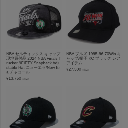
NBA セルティックス キャップ
NBA ブルズ 1995-96 70Win キ
現地買付品 2024 NBA Finals T
ャップ/帽子 KC ブラック レア
rucker 9FIFTY Snapback Adju
アイテム
stable Hat ニューエラ/New Er
¥
27,500
（税込）
a チャコール
¥
13,750
（税込）