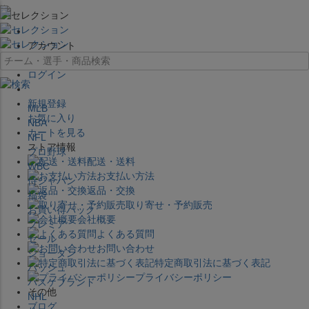
×
アカウント
ログイン
新規登録
MLB
お気に入り
NBA
カートを見る
NFL
ストア情報
プロ野球
配送・送料
WBC
お支払い方法
侍ジャパン
返品・交換
福袋
取り寄せ・予約販売
お買い得パック
会社概要
プレミア
よくある質問
セール
お問い合わせ
ジョーダン
特定商取引法に基づく表記
バッシュ
プライバシーポリシー
バスケブランド
その他
NHL
ブログ