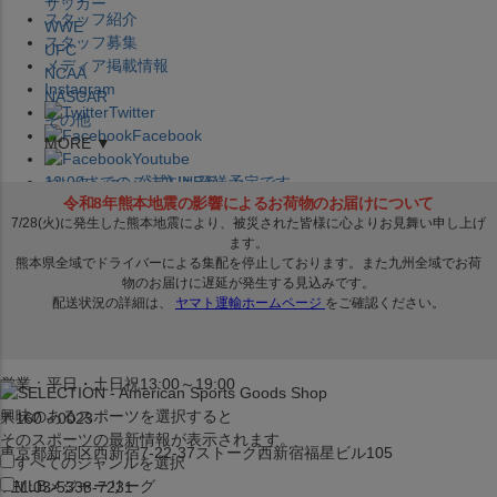
サッカー
スタッフ紹介
WWE
スタッフ募集
UFC
メディア掲載情報
NCAA
Instagram
NASCAR
Twitter
その他
Facebook
MORE ▼
Youtube
セレクション公式LINE@
12:00
までのご注文は
発送予定です。
在庫品は
1-3営業日内で発送
!! ※お取寄せ商品は対象外
×
セレクション新宿本店
ベースボール館
営業：平日・土日祝13:00～19:00
興味のあるスポーツを選択すると
〒160－0023
そのスポーツの最新情報が表示されます。
東京都新宿区西新宿7-22-37ストーク西新宿福星ビル105
すべてのジャンルを選択
MLB
メジャーリーグ
TEL:03-5338-7231