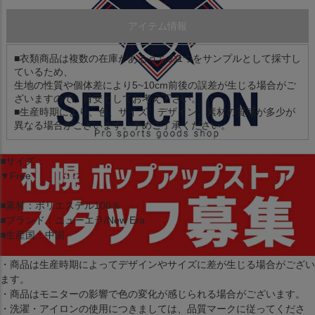
アイテム情報
■衣類商品は複数の在庫があるうちの1つをサンプルとして採寸し
ているため、
生地の性質や個体差により5~10cm前後の誤差が生じる場合がご
ざいますので、目安としてお考え下さい。
■生産時期により、色、サイズ、デザイン、素材の質感が多少が
異なる場合がございます。予めご了承ください。
■サイズ：
▼Free
■素材：ポリエステル100％
■ブランド：ニューエラ/New Era
■生産国：中国
・商品は生産時期によってデザインやサイズに差が生じる場合がござい
ます。
・商品はモニターの影響で色の変化が感じられる場合がございます。
・洗濯・アイロンの使用につきましては、品質マークに従ってくださ