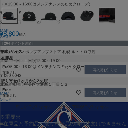
（※15:00～16:00はメンテナンスのためクローズ）
〒453-0015
愛知県名古屋市中村区椿町６−９先
MAP
¥
8,800
税込
SHOP
[
264
ポイント進呈 ]
在庫
サイズ
セレクション ポップアップストア 札幌 ル・トロワ店
在庫品
営業：平日・土日祝12:00～19:00
（※15:00～16:00はメンテナンスのためクローズ）
Free
再入荷お知らせ
在庫切れ
〒060-0042
取り寄せ(1ヶ月から2ヶ月)
北海道札幌市中央区大通西１丁目１３
Free
再入荷お知らせ
MAP
在庫切れ
SHOP
申し訳ございません。ただいま在庫がございません。
※重要※
■在庫品と予約品・取り寄せ品の同時注文はできません