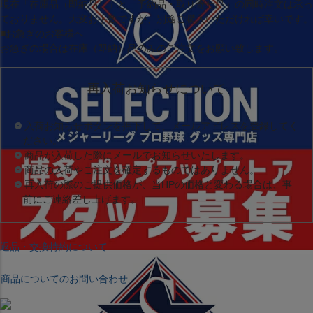
現在
「在庫品（即納品）」
と
「予約品・取り寄せ品」
の同時注文は承っ
ておりません。大変お手数ですが、別途ご購入いただければ幸いです。
■お急ぎのお客様へ
お急ぎの場合は
在庫（即納）品
のみのご注文をお願い致します。
再入荷お知らせについて
入荷お知らせボタンを押下して、メールアドレスを登録してく
ださい。
商品が入荷した際にメールでお知らせいたします。
商品の入荷やご注文を確定するものではありません。
再入荷の際のご提供価格が、当HPの価格と変わる場合は、事
前にご連絡差し上げます。
返品・交換特約について
商品についてのお問い合わせ