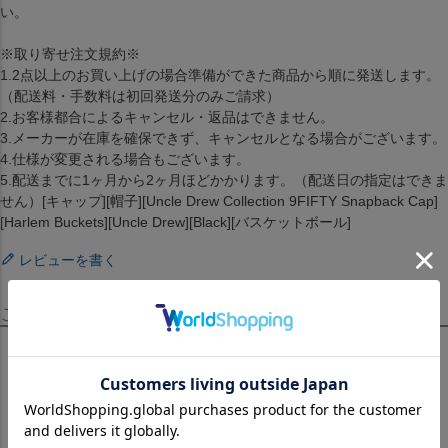
い。
※取り寄せ注文規約※
1.2点以上のお買い上げの場合準備ができた商品から順に発送します。
（配送料・手数料は初回発送分のみご請求）
2.お客様都合によるキャンセル・返品はできません。
3.メーカーが在庫を確保できず、キャンセルとなる場合がございます。
4.仕様が変更される場合もございます。
5.配送までに1ヶ月から2ヶ月ほどかかります。（配送日の指定はできま
せん）[キャップ][帽子][Uncle Drew Collection 9FIFTY Snapback Cap]
[Harlem Buckets][Uncle Drew][Black][バスケットボール]
レビューを書く
この商品を見たお客様はこちらも見ています！