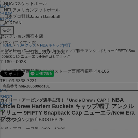
NBA
バスケットボール
MAP
NFL
アメリカンフットボール
SHOP
日本プロ野球
Japan Baseball
BLOG
JORDAN
セレクション新宿本店
x
バスケ/アメフト館
HOME
NBA グッズ
NBA キャップ|帽子
NBA Uncle Drew Harlem Buckets キャップ/帽子 アンクルドリュー 9FIFTY Sna
営業：平日・土日祝13:00～19:00
pback Cap ニューエラ/New Era ブラック
〒160－0023
東京都新宿区西新宿7-22-37ストーク西新宿福星ビル105
TEL:03-5338-7231
商品番号
nba-200509gds01
MAP
SHOP
NBA
カイリー・アービング選手主演！「Uncle Drew」CAP！
BLOG
Uncle Drew Harlem Buckets キャップ/帽子 アンクル
ドリュー 9FIFTY Snapback Cap ニューエラ/New Era
ブラック
セレクション大阪店BIGSTEP 2F
営業：平日・土日祝12:00～19:00