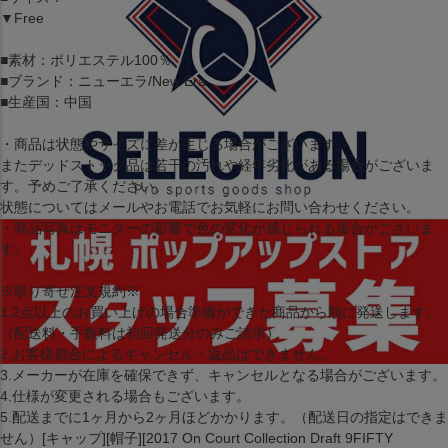
▼Free
■素材：ポリエステル100％
■ブランド：ニューエラ/New Era
■生産国：中国
・商品は状態やサイズに差が生じる場合がございます。
またデッドストック品は若干の汚れや経年劣化がある場合がございま
す。予めご了承ください。
状態についてはメールやお電話でお気軽にお問い合わせください。
・商品写真はモニターの影響で色の変化が感じられる場合がございま
す。
※取り寄せ注文規約※
1.2点以上のお買い上げの場合準備ができた商品から順に発送します。
（配送料・手数料は初回発送分のみご請求）
2.お客様都合によるキャンセル・返品はできません。
3.メーカーが在庫を確保できず、キャンセルとなる場合がございます。
4.仕様が変更される場合もございます。
5.配送までに1ヶ月から2ヶ月ほどかかります。（配送日の指定はできま
せん）[キャップ][帽子][2017 On Court Collection Draft 9FIFTY