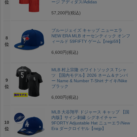
ージ アディダス/Adidas
位
57,200円
(税込)
ブルージェイズ キャップ ニューエラ
NEW ERA MLB オーセンティック オンフ
8
ィールド 59FIFTY ゲーム【nejp59】
位
6,600円
(税込)
MLB 村上宗隆 ホワイトソックス Tシャ
ツ 【国内モデル】2026 ネーム＆ナンバ
9
ー Name & Number T-Shirt ナイキ/Nike
ブラック
位
6,000円
(税込)
MLB 大谷翔平 ドジャース キャップ 【国
内版】サイン刺繍 シグネイチャー
10
9FORTY Adjustable Hat ニューエラ/New
Era ダークロイヤル【nejp】
位