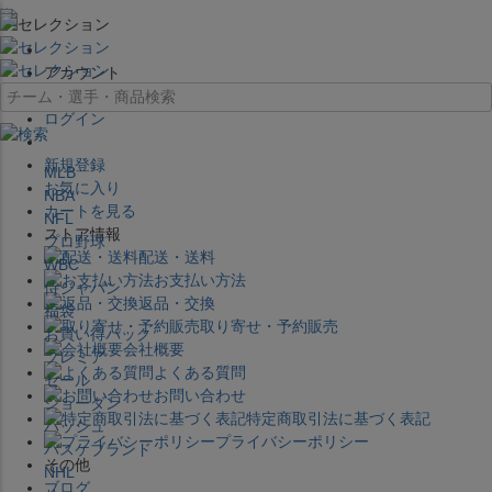
×
アカウント
ログイン
新規登録
MLB
お気に入り
NBA
カートを見る
NFL
ストア情報
プロ野球
配送・送料
WBC
お支払い方法
侍ジャパン
返品・交換
福袋
取り寄せ・予約販売
お買い得パック
会社概要
プレミア
よくある質問
セール
お問い合わせ
ジョーダン
特定商取引法に基づく表記
バッシュ
プライバシーポリシー
バスケブランド
その他
NHL
ブログ