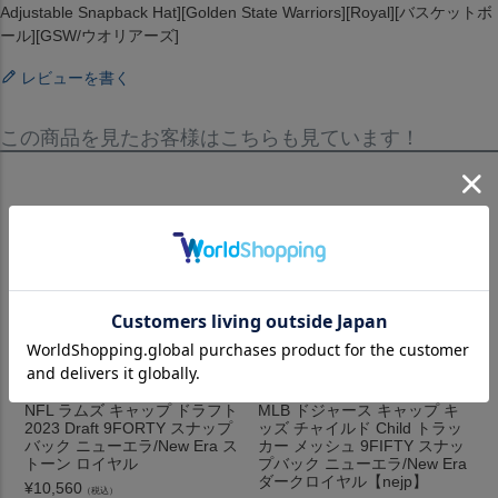
Adjustable Snapback Hat][Golden State Warriors][Royal][バスケットボ
ール][GSW/ウオリアーズ]
レビューを書く
この商品を見たお客様はこちらも見ています！
NFL ラムズ キャップ ドラフト
MLB ドジャース キャップ キ
2023 Draft 9FORTY スナップ
ッズ チャイルド Child トラッ
バック ニューエラ/New Era ス
カー メッシュ 9FIFTY スナッ
トーン ロイヤル
プバック ニューエラ/New Era
ダークロイヤル【nejp】
¥
10,560
（税込）