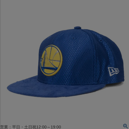
〒542-008
大阪府大阪市中央区西心斎橋1丁目6番14号
TEL:06-4708-3300
MAP
SHOP
BLOG
JR水道橋駅西口店
営業：土・日・祝日のみ 12:00-18:00
〒101-0061
東京都千代田区神田三崎町２丁目２２−１ 1F
MAP
SHOP
セレクション名古屋エスカ地下街店
営業：平日・土日祝12:00～19:00