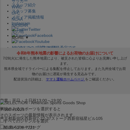
サッカー
スタッフ紹介
WWE
スタッフ募集
UFC
メディア掲載情報
NCAA
Instagram
NASCAR
Twitter
その他
Facebook
MORE ▼
Youtube
セレクション公式LINE@
12:00
までのご注文は
発送予定です。
在庫品は
1-3営業日内で発送
!! ※お取寄せ商品は対象外
×
セレクション新宿本店
ベースボール館
営業：平日・土日祝13:00～19:00
興味のあるスポーツを選択すると
〒160－0023
そのスポーツの最新情報が表示されます。
東京都新宿区西新宿7-22-37ストーク西新宿福星ビル105
すべてのジャンルを選択
MLB
メジャーリーグ
TEL:03-5338-7231