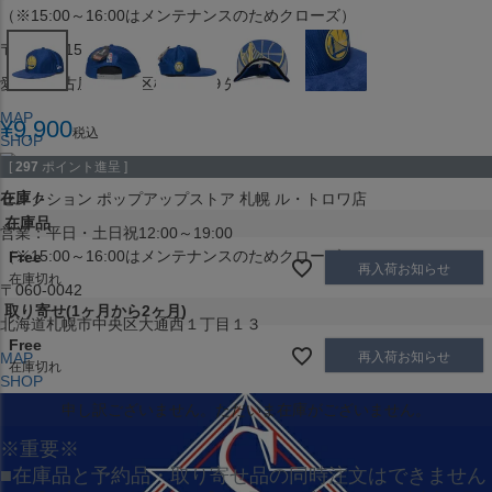
（※15:00～16:00はメンテナンスのためクローズ）
〒453-0015
愛知県名古屋市中村区椿町６−９先
MAP
¥
9,900
税込
SHOP
[
297
ポイント進呈 ]
在庫
-
セレクション ポップアップストア 札幌 ル・トロワ店
在庫品
営業：平日・土日祝12:00～19:00
（※15:00～16:00はメンテナンスのためクローズ）
Free
再入荷お知らせ
在庫切れ
〒060-0042
取り寄せ(1ヶ月から2ヶ月)
北海道札幌市中央区大通西１丁目１３
Free
再入荷お知らせ
MAP
在庫切れ
SHOP
申し訳ございません。ただいま在庫がございません。
※重要※
■在庫品と予約品・取り寄せ品の同時注文はできません