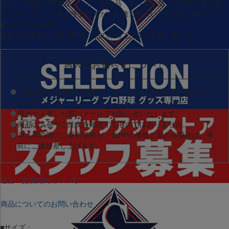
現在
「在庫品（即納品）」
と
「予約品・取り寄せ品」
の同時注文は承っ
ておりません。大変お手数ですが、別途ご購入いただければ幸いです。
■お急ぎのお客様へ
お急ぎの場合は
在庫（即納）品
のみのご注文をお願い致します。
再入荷お知らせについて
入荷お知らせボタンを押下して、メールアドレスを登録してく
ださい。
商品が入荷した際にメールでお知らせいたします。
商品の入荷やご注文を確定するものではありません。
再入荷の際のご提供価格が、当HPの価格と変わる場合は、事
前にご連絡差し上げます。
返品・交換特約について
商品についてのお問い合わせ
■サイズ：