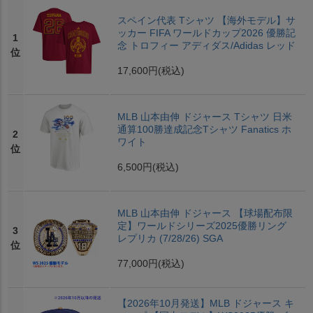
スペイン代表 Tシャツ 【海外モデル】サ
ッカー FIFA ワールドカップ2026 優勝記
1
念 トロフィー アディダス/Adidas レッド
位
17,600円
(税込)
MLB 山本由伸 ドジャース Tシャツ 日米
通算100勝達成記念Tシャツ Fanatics ホ
2
ワイト
位
6,500円
(税込)
MLB 山本由伸 ドジャース 【球場配布限
定】ワールドシリーズ2025優勝リング
3
レプリカ (7/28/26) SGA
位
77,000円
(税込)
【2026年10月発送】MLB ドジャース キ