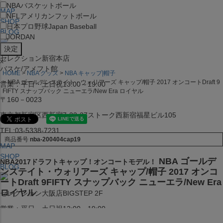
NBA
バスケットボール
MAP
NFL
アメリカンフットボール
SHOP
日本プロ野球
Japan Baseball
BLOG
JORDAN
セレクション新宿本店
x
バスケ/アメフト館
HOME
NBA グッズ
NBA キャップ|帽子
NBA ゴールデンステイト・ウォリアーズ キャップ/帽子 2017 オンコートDraft 9
営業：平日・土日祝13:00～19:00
FIFTY スナップバック ニューエラ/New Era ロイヤル
〒160－0023
東京都新宿区西新宿7-22-37ストーク西新宿福星ビル105
TEL:03-5338-7231
商品番号
nba-200404cap19
MAP
SHOP
NBA ゴールデ
NBA2017ドラフトキャップ！オンコートモデル！
BLOG
ンステイト・ウォリアーズ キャップ/帽子 2017 オンコ
ートDraft 9FIFTY スナップバック ニューエラ/New Era
ロイヤル
セレクション大阪店BIGSTEP 2F
営業：平日・土日祝12:00～19:00