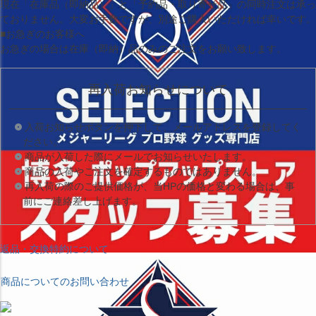
現在
「在庫品（即納品）」
と
「予約品・取り寄せ品」
の同時注文は承っ
ておりません。大変お手数ですが、別途ご購入いただければ幸いです。
■お急ぎのお客様へ
お急ぎの場合は
在庫（即納）品
のみのご注文をお願い致します。
再入荷お知らせについて
入荷お知らせボタンを押下して、メールアドレスを登録してく
ださい。
商品が入荷した際にメールでお知らせいたします。
商品の入荷やご注文を確定するものではありません。
再入荷の際のご提供価格が、当HPの価格と変わる場合は、事
前にご連絡差し上げます。
返品・交換特約について
商品についてのお問い合わせ