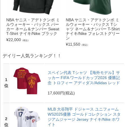
NBA ヤニス・アデトクンボ ミ
NBA ヤニス・アデトクンボ ミ
ルウォーキー・バックス パー
ルウォーキー・バックス Tシ
カー ネーム＆ナンバー Sweat
ャツ ネーム＆ナンバー T-Shirt
T-Shirt ナイキ/Nike ブラック
ナイキ/Nike フォレストグリー
ン
¥
22,000
（税込）
¥
11,550
（税込）
デイリー人気ランキング！！
スペイン代表 Tシャツ 【海外モデル】サ
ッカー FIFA ワールドカップ2026 優勝記
1
念 トロフィー アディダス/Adidas レッド
位
17,600円
(税込)
MLB 大谷翔平 ドジャース ユニフォーム
WS2025優勝 ゴールドコレクション スタ
2
ジアムジャージ Jersey ナイキ/Nike ホワ
イト
位