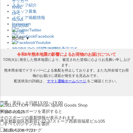
サッカー
スタッフ紹介
WWE
スタッフ募集
UFC
メディア掲載情報
NCAA
Instagram
NASCAR
Twitter
その他
Facebook
MORE ▼
Youtube
セレクション公式LINE@
12:00
までのご注文は
発送予定です。
在庫品は
1-3営業日内で発送
!! ※お取寄せ商品は対象外
×
セレクション新宿本店
ベースボール館
営業：平日・土日祝13:00～19:00
興味のあるスポーツを選択すると
〒160－0023
そのスポーツの最新情報が表示されます。
東京都新宿区西新宿7-22-37ストーク西新宿福星ビル105
すべてのジャンルを選択
MLB
メジャーリーグ
TEL:03-5338-7231