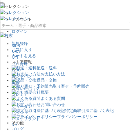
×
アカウント
ログイン
新規登録
MLB
お気に入り
NBA
カートを見る
NFL
ストア情報
プロ野球
配送・送料
WBC
お支払い方法
侍ジャパン
返品・交換
福袋
取り寄せ・予約販売
お買い得パック
会社概要
プレミア
よくある質問
セール
お問い合わせ
ジョーダン
特定商取引法に基づく表記
バッシュ
プライバシーポリシー
バスケブランド
その他
NHL
ブログ