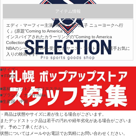
アイテム情報
エディ・マーフィー主演の映画『 星の王子 ニューヨークへ行
く』(原題"Coming to America")から
インスパイアされたカラーリングの"Coming to America
Collection!!"
NBAのシーズンMVPを受賞したヤニス・アデトクンボ選手お気に
入りの映画です。
■サイズ：
▼FREE
■素材：コットン、ポリエステル
■ブランド：ナイキ/Nike
■生産国：中国
・商品は状態やサイズに差が生じる場合がございます。
またデッドストック品は若干の汚れや経年劣化がある場合がございま
す。予めご了承ください。
状態についてはメールやお電話でお気軽にお問い合わせください。