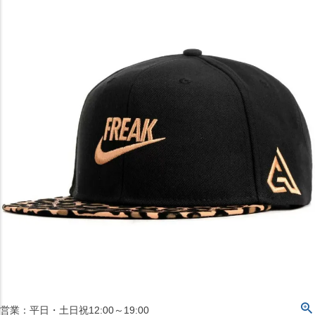
〒542-008
大阪府大阪市中央区西心斎橋1丁目6番14号
TEL:06-4708-3300
MAP
SHOP
BLOG
JR水道橋駅西口店
営業：土・日・祝日のみ 12:00-18:00
〒101-0061
東京都千代田区神田三崎町２丁目２２−１ 1F
MAP
SHOP
セレクション名古屋エスカ地下街店
営業：平日・土日祝12:00～19:00