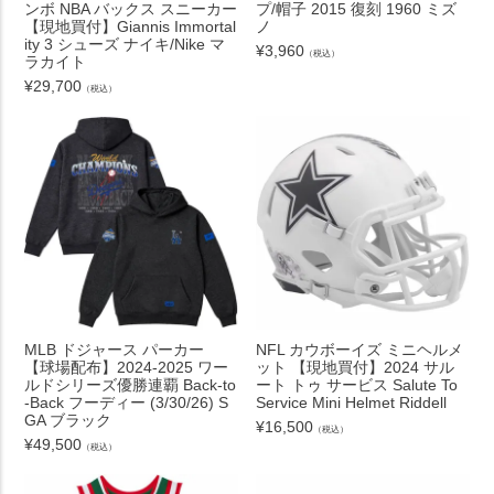
ンボ NBA バックス スニーカー
プ/帽子 2015 復刻 1960 ミズ
【現地買付】Giannis Immortal
ノ
ity 3 シューズ ナイキ/Nike マ
¥
3,960
（税込）
ラカイト
¥
29,700
（税込）
MLB ドジャース パーカー
NFL カウボーイズ ミニヘルメ
【球場配布】2024-2025 ワー
ット 【現地買付】2024 サル
ルドシリーズ優勝連覇 Back-to
ート トゥ サービス Salute To
-Back フーディー (3/30/26) S
Service Mini Helmet Riddell
GA ブラック
¥
16,500
（税込）
¥
49,500
（税込）