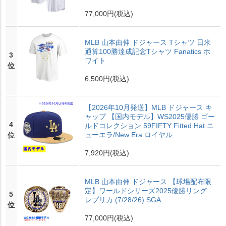
77,000円
(税込)
MLB 山本由伸 ドジャース Tシャツ 日米
通算100勝達成記念Tシャツ Fanatics ホ
3
ワイト
位
6,500円
(税込)
【2026年10月発送】MLB ドジャース キ
ャップ 【国内モデル】WS2025優勝 ゴー
4
ルドコレクション 59FIFTY Fitted Hat ニ
ューエラ/New Era ロイヤル
位
7,920円
(税込)
MLB 山本由伸 ドジャース 【球場配布限
定】ワールドシリーズ2025優勝リング
5
レプリカ (7/28/26) SGA
位
77,000円
(税込)