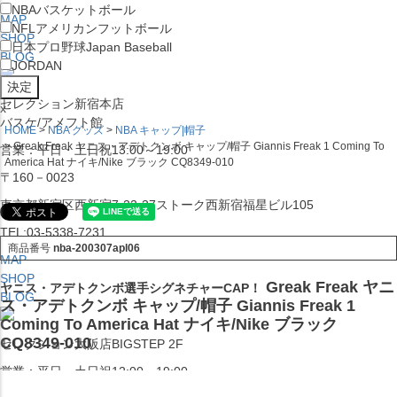
NBA
バスケットボール
MAP
NFL
アメリカンフットボール
SHOP
日本プロ野球
Japan Baseball
BLOG
JORDAN
セレクション新宿本店
x
バスケ/アメフト館
HOME
NBA グッズ
NBA キャップ|帽子
Greak Freak ヤニス・アデトクンボ キャップ/帽子 Giannis Freak 1 Coming To
営業：平日・土日祝13:00～19:00
America Hat ナイキ/Nike ブラック CQ8349-010
〒160－0023
東京都新宿区西新宿7-22-37ストーク西新宿福星ビル105
TEL:03-5338-7231
商品番号
nba-200307apl06
MAP
SHOP
Greak Freak ヤニ
ヤニス・アデトクンボ選手シグネチャーCAP！
BLOG
ス・アデトクンボ キャップ/帽子 Giannis Freak 1
Coming To America Hat ナイキ/Nike ブラック
CQ8349-010
セレクション大阪店BIGSTEP 2F
営業：平日・土日祝12:00～19:00