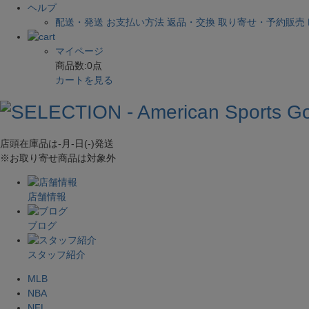
ヘルプ
配送・発送
お支払い方法
返品・交換
取り寄せ・予約販売
マイページ
商品数:
0
点
カートを見る
店頭在庫品は
-月-日(-)
発送
※お取り寄せ商品は対象外
店舗情報
ブログ
スタッフ紹介
MLB
NBA
NFL