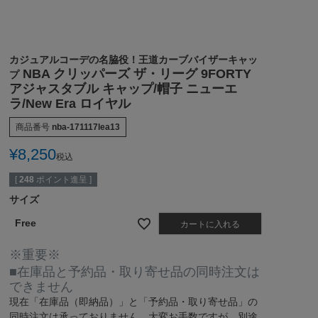
カジュアルコーデの名脇役！王道カーブバイザーキャッ
NBA クリッパーズ ザ・リーグ 9FORTY
プ
アジャスタブル キャップ/帽子 ニューエ
ラ/New Era ロイヤル
商品番号
nba-171117lea13
¥
8,250
税込
[
248
ポイント進呈 ]
サイズ
Free
カートに入れる
※重要※
■在庫品と予約品・取り寄せ品の同時注文は
できません
現在
「在庫品（即納品）」
と
「予約品・取り寄せ品」
の
同時注文は承っておりません。大変お手数ですが、別途