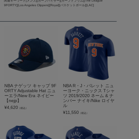
関連キーワード[メンズ][カーブバイザー][カーブドブリム][The League
9FORTY][Los Angeles Clippers][Royal][バスケットボール][LAC]
NBA ナゲッツ キャップ 9F
NBA R・J・バレット ニュ
ORTY Adjustable Hat ニュ
ーヨーク・ニックス Tシャ
ーエラ/New Era ネイビー
ツ 2019/2020 ネーム & ナ
【nejp】
ンバー ナイキ/Nike ロイヤ
ル
¥
4,620
（税込）
¥
11,550
（税込）