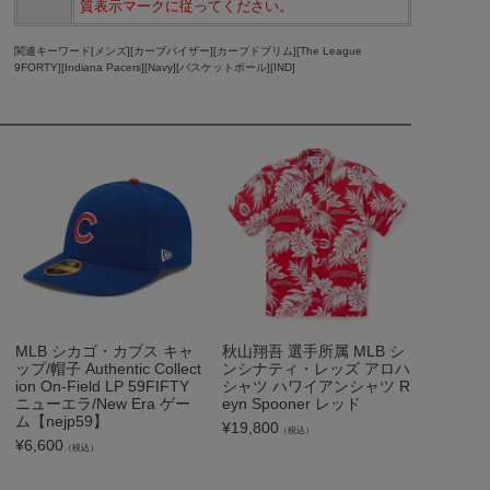
質表示マークに従ってください。
関連キーワード[メンズ][カーブバイザー][カーブドブリム][The League
9FORTY][Indiana Pacers][Navy][バスケットボール][IND]
MLB シカゴ・カブス キャ
秋山翔吾 選手所属 MLB シ
ップ/帽子 Authentic Collect
ンシナティ・レッズ アロハ
ion On-Field LP 59FIFTY
シャツ ハワイアンシャツ R
ニューエラ/New Era ゲー
eyn Spooner レッド
ム【nejp59】
¥
19,800
（税込）
¥
6,600
（税込）