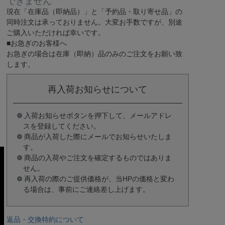
できません
現在
「在庫品（即納品）」
と
「予約品・取り寄せ品」
の
同時注文は承っておりません。大変お手数ですが、別途
ご購入いただければ幸いです。
■お急ぎのお客様へ
お急ぎの場合は
在庫（即納）品
のみのご注文をお願い致
します。
再入荷お知らせについて
入荷お知らせボタンを押下して、メールアドレ
スを登録してください。
商品が入荷した際にメールでお知らせいたしま
す。
商品の入荷やご注文を確定するものではありま
せん。
再入荷の際のご提供価格が、当HPの価格と変わ
る場合は、事前にご連絡差し上げます。
返品・交換特約について