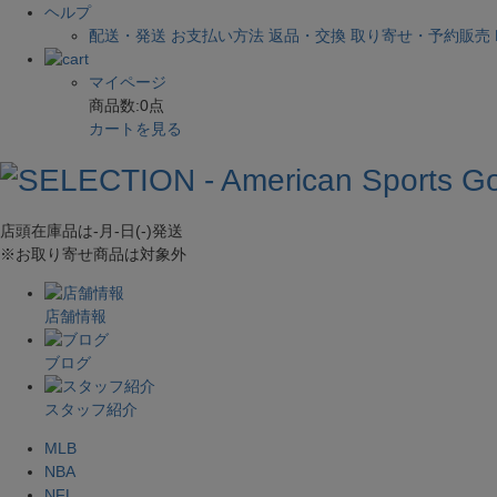
ヘルプ
配送・発送
お支払い方法
返品・交換
取り寄せ・予約販売
マイページ
商品数:
0
点
カートを見る
店頭在庫品は
-月-日(-)
発送
※お取り寄せ商品は対象外
店舗情報
ブログ
スタッフ紹介
MLB
NBA
NFL