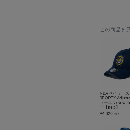
この商品を
NBA ペイサーズ
9FORTY Adjusta
ューエラ/New E
ー【nejp】
¥
4,620
（税込）