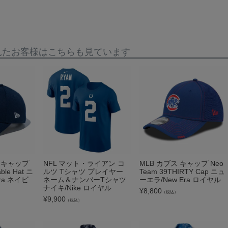
見たお客様はこちらも見ています
 キャップ
NFL マット・ライアン コ
MLB カブス キャップ Neo
ble Hat ニ
ルツ Tシャツ プレイヤー
Team 39THIRTY Cap ニュ
ra ネイビ
ネーム＆ナンバーTシャツ
ーエラ/New Era ロイヤル
ナイキ/Nike ロイヤル
¥
8,800
（税込）
¥
9,900
（税込）