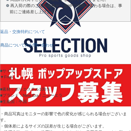
再入荷の際のご提供価格が、当HPの価格と変わる場合は、事
前にご連絡差し上げます。
返品・交換特約について
商品についてのお問い合わせ
■サイズ：
▼Free
■素材：ポリエステル100％
■ブランド：New Era / ニューエラ
■生産国：中国
・商品写真はモニターの影響で色の変化が感じられる場合がございま
す。
・個体差によるサイズの誤差が生じる場合がございます。