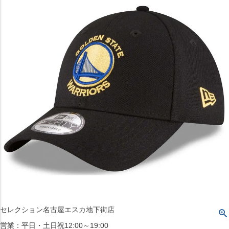
〒542-008
大阪府大阪市中央区西心斎橋1丁目6番14号
TEL:06-4708-3300
MAP
SHOP
BLOG
JR水道橋駅西口店
営業：土・日・祝日のみ 12:00-18:00
〒101-0061
東京都千代田区神田三崎町２丁目２２−１ 1F
MAP
SHOP
セレクション名古屋エスカ地下街店
営業：平日・土日祝12:00～19:00