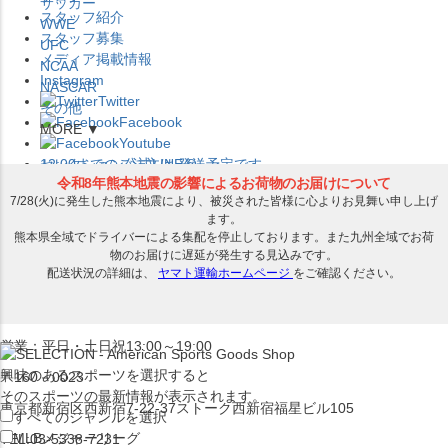
サッカー
スタッフ紹介
WWE
スタッフ募集
UFC
メディア掲載情報
NCAA
Instagram
NASCAR
Twitter
その他
Facebook
MORE ▼
Youtube
セレクション公式LINE@
12:00
までのご注文は
発送予定です。
在庫品は
1-3営業日内で発送
!! ※お取寄せ商品は対象外
×
セレクション新宿本店
ベースボール館
営業：平日・土日祝13:00～19:00
興味のあるスポーツを選択すると
〒160－0023
そのスポーツの最新情報が表示されます。
東京都新宿区西新宿7-22-37ストーク西新宿福星ビル105
すべてのジャンルを選択
MLB
メジャーリーグ
TEL:03-5338-7231