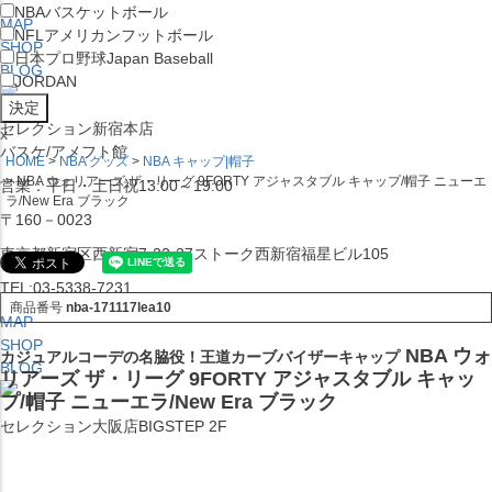
NBA
バスケットボール
MAP
NFL
アメリカンフットボール
SHOP
日本プロ野球
Japan Baseball
BLOG
JORDAN
セレクション新宿本店
x
バスケ/アメフト館
HOME
NBA グッズ
NBA キャップ|帽子
NBA ウォリアーズ ザ・リーグ 9FORTY アジャスタブル キャップ/帽子 ニューエ
営業：平日・土日祝13:00～19:00
ラ/New Era ブラック
〒160－0023
東京都新宿区西新宿7-22-37ストーク西新宿福星ビル105
TEL:03-5338-7231
商品番号
nba-171117lea10
MAP
SHOP
NBA ウォ
カジュアルコーデの名脇役！王道カーブバイザーキャップ
BLOG
リアーズ ザ・リーグ 9FORTY アジャスタブル キャッ
プ/帽子 ニューエラ/New Era ブラック
セレクション大阪店BIGSTEP 2F
営業：平日・土日祝12:00～19:00