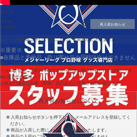
サイズ
Free
再入荷お知らせ
在庫切れ
申し訳ございません。ただいま在庫がございません。
※重要※
■在庫品と予約品・取り寄せ品の同時注文はできません
現在
「在庫品（即納品）」
と
「予約品・取り寄せ品」
の同時注文は承っ
ておりません。大変お手数ですが、別途ご購入いただければ幸いです。
■お急ぎのお客様へ
お急ぎの場合は
在庫（即納）品
のみのご注文をお願い致します。
再入荷お知らせについて
入荷お知らせボタンを押下して、メールアドレスを登録してく
ださい。
商品が入荷した際にメールでお知らせいたします。
商品の入荷やご注文を確定するものではありません。