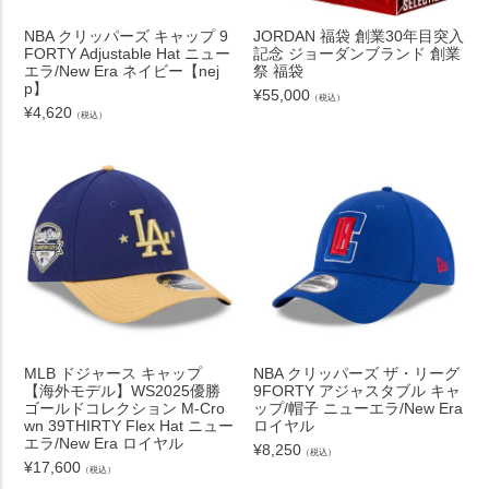
NBA クリッパーズ キャップ 9
JORDAN 福袋 創業30年目突入
FORTY Adjustable Hat ニュー
記念 ジョーダンブランド 創業
エラ/New Era ネイビー【nej
祭 福袋
p】
¥
55,000
（税込）
¥
4,620
（税込）
MLB ドジャース キャップ
NBA クリッパーズ ザ・リーグ
【海外モデル】WS2025優勝
9FORTY アジャスタブル キャ
ゴールドコレクション M-Cro
ップ/帽子 ニューエラ/New Era
wn 39THIRTY Flex Hat ニュー
ロイヤル
エラ/New Era ロイヤル
¥
8,250
（税込）
¥
17,600
（税込）