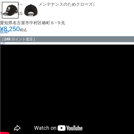
（※15:00～16:00はメンテナンスのためクローズ）
〒453-0015
愛知県名古屋市中村区椿町６−９先
¥
8,250
税込
MAP
SHOP
[
248
ポイント進呈 ]
セレクション ポップアップストア 札幌 ル・トロワ店
営業：平日・土日祝12:00～19:00
（※15:00～16:00はメンテナンスのためクローズ）
〒060-0042
北海道札幌市中央区大通西１丁目１３
MAP
SHOP