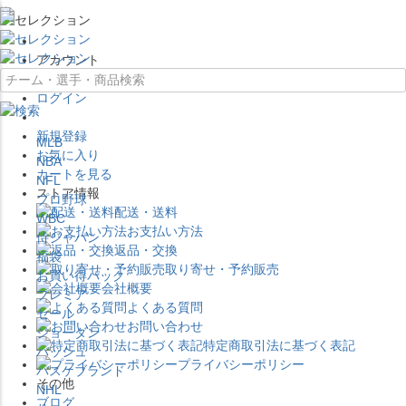
×
アカウント
ログイン
新規登録
MLB
お気に入り
NBA
カートを見る
NFL
ストア情報
プロ野球
配送・送料
WBC
お支払い方法
侍ジャパン
返品・交換
福袋
取り寄せ・予約販売
お買い得パック
会社概要
プレミア
よくある質問
セール
お問い合わせ
ジョーダン
特定商取引法に基づく表記
バッシュ
プライバシーポリシー
バスケブランド
その他
NHL
ブログ