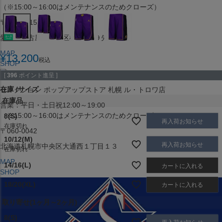
（※15:00～16:00はメンテナンスのためクローズ）
〒453-0015
愛知県名古屋市中村区椿町６−９先
MAP
¥
13,200
税込
SHOP
[
396
ポイント進呈 ]
在庫
サイズ
セレクション ポップアップストア 札幌 ル・トロワ店
在庫品
営業：平日・土日祝12:00～19:00
（※15:00～16:00はメンテナンスのためクローズ）
8(S)
再入荷お知らせ
在庫切れ
〒060-0042
10/12(M)
再入荷お知らせ
北海道札幌市中央区大通西１丁目１３
在庫切れ
MAP
14/16(L)
カートに入れる
SHOP
18/20(XL)
カートに入れる
取り寄せ(1ヶ月～2ヶ月)
8(S)