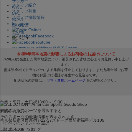
サッカー
スタッフ紹介
WWE
スタッフ募集
UFC
メディア掲載情報
NCAA
Instagram
NASCAR
Twitter
その他
Facebook
MORE ▼
Youtube
セレクション公式LINE@
12:00
までのご注文は
発送予定です。
在庫品は
1-3営業日内で発送
!! ※お取寄せ商品は対象外
×
セレクション新宿本店
ベースボール館
営業：平日・土日祝13:00～19:00
興味のあるスポーツを選択すると
〒160－0023
そのスポーツの最新情報が表示されます。
東京都新宿区西新宿7-22-37ストーク西新宿福星ビル105
すべてのジャンルを選択
MLB
メジャーリーグ
TEL:03-5338-7231