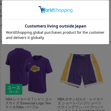
[ショーツ][ボトムス][Youth Swingman Short - Statement Edition][Los
Angeles Lakers][Purple][バスケットボール][LAL]
レビューを書く
この商品を見たお客様はこちらも見ています！
NBA レイカーズ Tシャツ ユー
NBA ロサンゼルス・レイカー
スサイズ Essencial Logo Tee
ズ ショートパンツ/ショーツ
ナイキ/Nike パープル
スウィングマン ハーフパンツ