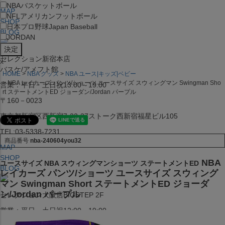
NBA
バスケットボール
MAP
NFL
アメリカンフットボール
SHOP
日本プロ野球
Japan Baseball
BLOG
JORDAN
セレクション新宿本店
x
バスケ/アメフト館
HOME
NBA グッズ
NBA ユース|キッズ|ベビー
NBA レイカーズ パンツ/ショーツ ユースサイズ スウィングマン Swingman Sho
営業：平日・土日祝13:00～19:00
rt ステートメントED ジョーダン/Jordan パープル
〒160－0023
東京都新宿区西新宿7-22-37ストーク西新宿福星ビル105
TEL:03-5338-7231
商品番号
nba-240604you32
MAP
SHOP
NBA
ユースサイズ NBA スウィングマンショーツ ステートメントED
BLOG
レイカーズ パンツ/ショーツ ユースサイズ スウィング
マン Swingman Short ステートメントED ジョーダ
ン/Jordan パープル
セレクション大阪店BIGSTEP 2F
営業：平日・土日祝12:00～19:00