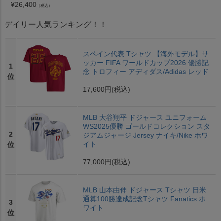
¥
26,400
（税込）
デイリー人気ランキング！！
スペイン代表 Tシャツ 【海外モデル】サ
ッカー FIFA ワールドカップ2026 優勝記
1
念 トロフィー アディダス/Adidas レッド
位
17,600円
(税込)
MLB 大谷翔平 ドジャース ユニフォーム
WS2025優勝 ゴールドコレクション スタ
2
ジアムジャージ Jersey ナイキ/Nike ホワ
イト
位
77,000円
(税込)
MLB 山本由伸 ドジャース Tシャツ 日米
通算100勝達成記念Tシャツ Fanatics ホ
3
ワイト
位