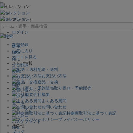
×
アカウント
ログイン
新規登録
MLB
お気に入り
NBA
カートを見る
NFL
ストア情報
プロ野球
配送・送料
WBC
お支払い方法
侍ジャパン
返品・交換
福袋
取り寄せ・予約販売
お買い得パック
会社概要
プレミア
よくある質問
セール
お問い合わせ
ジョーダン
特定商取引法に基づく表記
バッシュ
プライバシーポリシー
バスケブランド
その他
NHL
ブログ