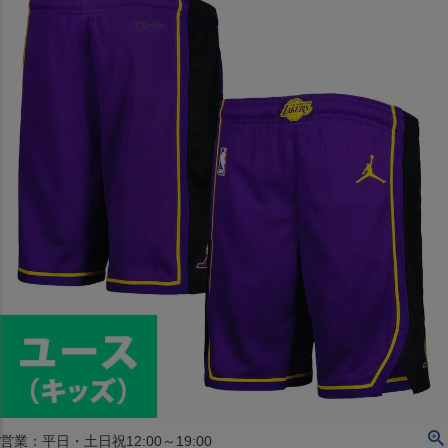
〒542-008
大阪府大阪市中央区西心斎橋1丁目6番14号
TEL:06-4708-3300
MAP
SHOP
BLOG
JR水道橋駅西口店
営業：土・日・祝日のみ 12:00-18:00
〒101-0061
東京都千代田区神田三崎町２丁目２２−１ 1F
MAP
SHOP
セレクション名古屋エスカ地下街店
営業：平日・土日祝12:00～19:00