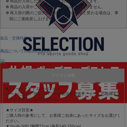
商品が入荷した際にメールでお知らせいたします。
商品の入荷やご注文を確定するものではありません。
再入荷の際のご提供価格が、当HPの価格と変わる場合は、事
前にご連絡差し上げます。
返品・交換特約について
商品についてのお問い合わせ
アイテム情報
■ステートメントエディション
コートに立ち、強さとパワーを表現する選手、チームの精神をテ
ーマにデザインされたモデル
★サイズ目安★
ご購入時の参考にして、お客様ご自身にあったサイズをお選びく
ださい。
▼Youth-S(8) [胸囲72cm /身長140-150cm]