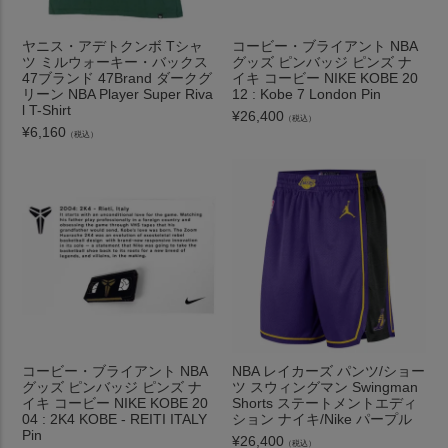
ヤニス・アデトクンボ Tシャ
コービー・ブライアント NBA
ツ ミルウォーキー・バックス
グッズ ピンバッジ ピンズ ナ
47ブランド 47Brand ダークグ
イキ コービー NIKE KOBE 20
リーン NBA Player Super Riva
12 : Kobe 7 London Pin
l T-Shirt
¥
26,400
（税込）
¥
6,160
（税込）
コービー・ブライアント NBA
NBA レイカーズ パンツ/ショー
グッズ ピンバッジ ピンズ ナ
ツ スウィングマン Swingman
イキ コービー NIKE KOBE 20
Shorts ステートメントエディ
04 : 2K4 KOBE - REITI ITALY
ション ナイキ/Nike パープル
Pin
¥
26,400
（税込）