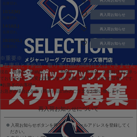
再入荷お知らせ
在庫切れ
10/12(M)
再入荷お知らせ
在庫切れ
14/16(L)
再入荷お知らせ
在庫切れ
18/20(XL)
再入荷お知らせ
在庫切れ
※重要※
■在庫品と予約品・取り寄せ品の同時注文はできません
現在
「在庫品（即納品）」
と
「予約品・取り寄せ品」
の同時注文は承っ
ておりません。大変お手数ですが、別途ご購入いただければ幸いです。
■お急ぎのお客様へ
お急ぎの場合は
在庫（即納）品
のみのご注文をお願い致します。
再入荷お知らせについて
入荷お知らせボタンを押下して、メールアドレスを登録してく
ださい。