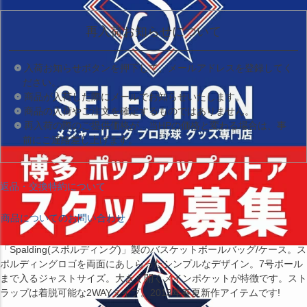
再入荷お知らせについて
入荷お知らせボタンを押下して、メールアドレスを登録してく
ださい。
商品が入荷した際にメールでお知らせいたします。
商品の入荷やご注文を確定するものではありません。
再入荷の際のご提供価格が、当HPの価格と変わる場合は、事
前にご連絡差し上げます。
返品・交換特約について
商品についてのお問い合わせ
「Spalding(スポルディング)」製のバスケットボールバッグ/ケース。ス
ポルディングロゴを両面にあしらったシンプルなデザイン。7号ボール
まで入るジャストサイズ。大きく開くメインポケットが特徴です。スト
ラップは着脱可能な2WAYタイプ。2013年春夏新作アイテムです!