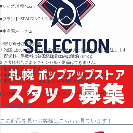
■サイズ:直径41cm
■ブランド:SPALDING / スポルディング
■生産国:ベトナム
※取り寄せ注文規約※
1.2点以上のお買い上げの場合準備ができた商品から順に発送します
（配送料・手数料は初回発送分のみご請求）
2.お客様都合によるキャンセル・返品はできません。
3.配送日の指定はできません。
4.画像はサンプルです。仕様が変更される場合もございます。
5.配送までに4日から10日ほどお時間がかかります。
[【N1304】バスケットボール][ボールケース][BALL BAG Pink]
レビューを書く
この商品を見たお客様はこちらも見ています！