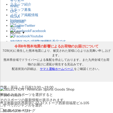
サッカー
スタッフ紹介
WWE
スタッフ募集
UFC
メディア掲載情報
NCAA
Instagram
NASCAR
Twitter
その他
Facebook
MORE ▼
Youtube
セレクション公式LINE@
12:00
までのご注文は
発送予定です。
在庫品は
1-3営業日内で発送
!! ※お取寄せ商品は対象外
×
セレクション新宿本店
ベースボール館
営業：平日・土日祝13:00～19:00
興味のあるスポーツを選択すると
〒160－0023
そのスポーツの最新情報が表示されます。
東京都新宿区西新宿7-22-37ストーク西新宿福星ビル105
すべてのジャンルを選択
MLB
メジャーリーグ
TEL:03-5338-7231