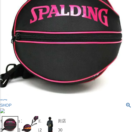
〒542-008
大阪府大阪市中央区西心斎橋1丁目6番14号
TEL:06-4708-3300
MAP
SHOP
BLOG
JR水道橋駅西口店
営業：土・日・祝日のみ 12:00-18:00
〒101-0061
東京都千代田区神田三崎町２丁目２２−１ 1F
MAP
SHOP
セレクション名古屋エスカ地下街店
営業：平日・土日祝12:00～19:00