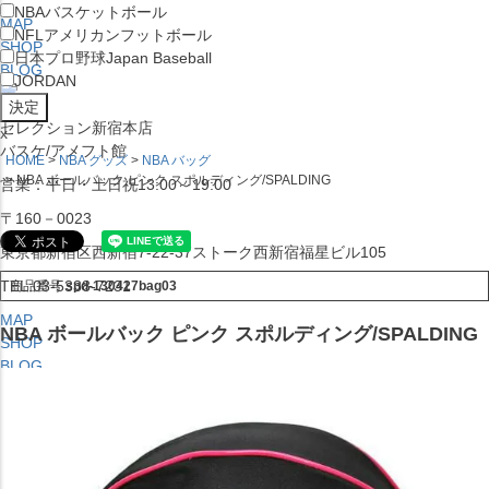
NBA
バスケットボール
MAP
NFL
アメリカンフットボール
SHOP
日本プロ野球
Japan Baseball
BLOG
JORDAN
セレクション新宿本店
x
バスケ/アメフト館
HOME
NBA グッズ
NBA バッグ
NBA ボールバック ピンク スポルディング/SPALDING
営業：平日・土日祝13:00～19:00
〒160－0023
東京都新宿区西新宿7-22-37ストーク西新宿福星ビル105
TEL:03-5338-7231
商品番号
spd-130427bag03
MAP
NBA ボールバック ピンク スポルディング/SPALDING
SHOP
BLOG
セレクション大阪店BIGSTEP 2F
営業：平日・土日祝12:00～19:00