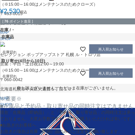
（※15:00～16:00はメンテナンスのためクローズ）
¥
2,530
税込
〒453-0015
[
76
ポイント進呈 ]
愛知県名古屋市中村区椿町６−９先
在庫
・
MAP
在庫品
SHOP
・
再入荷お知らせ
在庫切れ
セレクション ポップアップストア 札幌 ル・トロワ店
取り寄せ(4日から10日)
営業：平日・土日祝12:00～19:00
（※15:00～16:00はメンテナンスのためクローズ）
・
再入荷お知らせ
在庫切れ
〒060-0042
申し訳ございません。ただいま在庫がございません。
北海道札幌市中央区大通西１丁目１３
MAP
※重要※
SHOP
■在庫品と予約品・取り寄せ品の同時注文はできません
現在
「在庫品（即納品）」
と
「予約品・取り寄せ品」
の同時注文は承っ
ておりません。大変お手数ですが、別途ご購入いただければ幸いです。
■お急ぎのお客様へ
お急ぎの場合は
在庫（即納）品
のみのご注文をお願い致します。