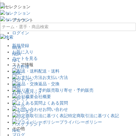
×
アカウント
ログイン
新規登録
MLB
お気に入り
NBA
カートを見る
NFL
ストア情報
プロ野球
配送・送料
WBC
お支払い方法
侍ジャパン
返品・交換
福袋
取り寄せ・予約販売
お買い得パック
会社概要
プレミア
よくある質問
セール
お問い合わせ
ジョーダン
特定商取引法に基づく表記
バッシュ
プライバシーポリシー
バスケブランド
その他
NHL
ブログ