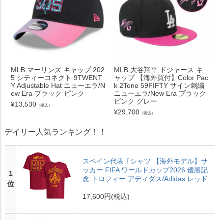
MLB マーリンズ キャップ 202
MLB 大谷翔平 ドジャース キ
5 シティーコネクト 9TWENT
ャップ 【海外買付】Color Pac
Y Adjustable Hat ニューエラ/N
k 2Tone 59FIFTY サイン刺繍
ew Era ブラック ピンク
ニューエラ/New Era ブラック
ピンク グレー
¥
13,530
（税込）
¥
29,700
（税込）
デイリー人気ランキング！！
スペイン代表 Tシャツ 【海外モデル】サ
ッカー FIFA ワールドカップ2026 優勝記
1
念 トロフィー アディダス/Adidas レッド
位
17,600円
(税込)