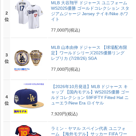
MLB 大谷翔平 ドジャース ユニフォーム
WS2025優勝 ゴールドコレクション スタ
2
ジアムジャージ Jersey ナイキ/Nike ホワ
イト
位
77,000円
(税込)
MLB 山本由伸 ドジャース 【球場配布限
定】ワールドシリーズ2025優勝リング
3
レプリカ (7/28/26) SGA
位
77,000円
(税込)
【2026年10月発送】MLB ドジャース キ
ャップ 【国内モデル】WS2025優勝 ゴー
4
ルドコレクション 59FIFTY Fitted Hat ニ
ューエラ/New Era ロイヤル
位
7,920円
(税込)
ラミン・ヤマル スペイン代表 ユニフォ
ーム 【海外モデル】サッカー FIFA ワー