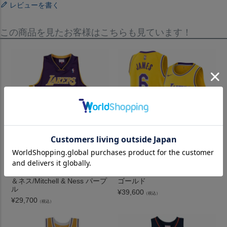
レビューを書く
この商品を見たお客様はこちらも見ています！
NBA シャキール・オニール レ
NBA レブロン・ジェームズ レ
イカーズ ユニフォーム スウィ
イカーズ ユニフォーム スウィ
ングマン 1999-00 ミッチェル
ングマンジャージ ナイキ/Nike
＆ネス/Mitchell & Ness パープ
ゴールド
ル
¥
39,600
（税込）
¥
29,700
（税込）