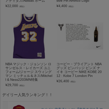
アディダス/Adidas ホーム
sive Pin Aminco Logo
¥
22,000
¥
4,400
（税込）
（税込）
NBA マジック・ジョンソン ロ
コービー・ブライアント NBA
サンゼルス・レイカーズ ユニ
グッズ ピンバッジ ピンズ ナ
フォーム/ジャージ スウィング
イキ コービー NIKE KOBE 20
マン ミッチェル＆ネス/Mitchel
12 : Kobe 7 London Pin
l & Ness2203MN特集
¥
26,400
（税込）
¥
29,700
（税込）
デイリー人気ランキング！！