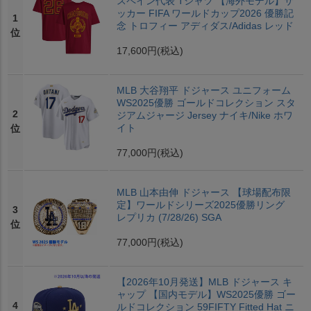
スペイン代表 Tシャツ 【海外モデル】サ
ッカー FIFA ワールドカップ2026 優勝記
1
念 トロフィー アディダス/Adidas レッド
位
17,600円
(税込)
MLB 大谷翔平 ドジャース ユニフォーム
WS2025優勝 ゴールドコレクション スタ
2
ジアムジャージ Jersey ナイキ/Nike ホワ
イト
位
77,000円
(税込)
MLB 山本由伸 ドジャース 【球場配布限
定】ワールドシリーズ2025優勝リング
3
レプリカ (7/28/26) SGA
位
77,000円
(税込)
【2026年10月発送】MLB ドジャース キ
ャップ 【国内モデル】WS2025優勝 ゴー
4
ルドコレクション 59FIFTY Fitted Hat ニ