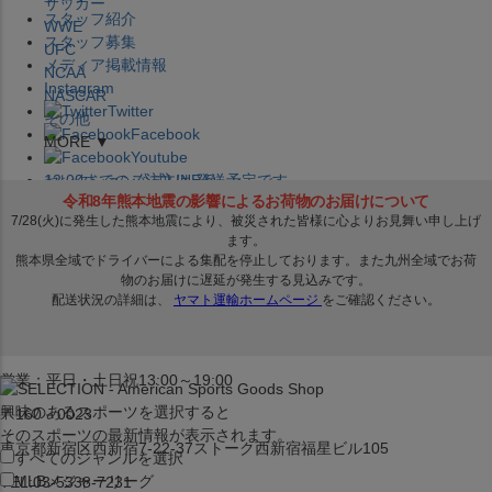
サッカー
スタッフ紹介
WWE
スタッフ募集
UFC
メディア掲載情報
NCAA
Instagram
NASCAR
Twitter
その他
Facebook
MORE ▼
Youtube
セレクション公式LINE@
12:00
までのご注文は
発送予定です。
在庫品は
1-3営業日内で発送
!! ※お取寄せ商品は対象外
×
セレクション新宿本店
ベースボール館
営業：平日・土日祝13:00～19:00
興味のあるスポーツを選択すると
〒160－0023
そのスポーツの最新情報が表示されます。
東京都新宿区西新宿7-22-37ストーク西新宿福星ビル105
すべてのジャンルを選択
MLB
メジャーリーグ
TEL:03-5338-7231