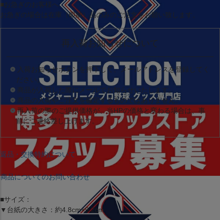
■お急ぎのお客様へ
お急ぎの場合は
在庫（即納）品
のみのご注文をお願い致します。
再入荷お知らせについて
入荷お知らせボタンを押下して、メールアドレスを登録してく
ださい。
商品が入荷した際にメールでお知らせいたします。
商品の入荷やご注文を確定するものではありません。
再入荷の際のご提供価格が、当HPの価格と変わる場合は、事
前にご連絡差し上げます。
返品・交換特約について
商品についてのお問い合わせ
■サイズ：
▼台紙の大きさ：約4.8cm×9.2cm