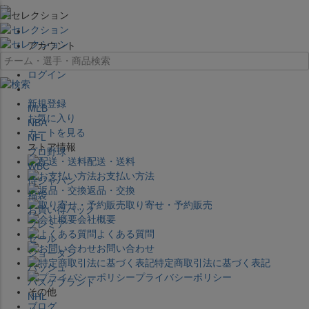
×
アカウント
ログイン
新規登録
MLB
お気に入り
NBA
カートを見る
NFL
ストア情報
プロ野球
配送・送料
WBC
お支払い方法
侍ジャパン
返品・交換
福袋
取り寄せ・予約販売
お買い得パック
会社概要
プレミア
よくある質問
セール
お問い合わせ
ジョーダン
特定商取引法に基づく表記
バッシュ
プライバシーポリシー
バスケブランド
その他
NHL
ブログ