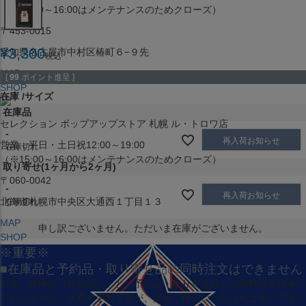
（※15:00～16:00はメンテナンスのためクローズ）
〒453-0015
¥
3,300
愛知県名古屋市中村区椿町６−９先
税込
MAP
[
99
ポイント進呈 ]
SHOP
在庫
サイズ
在庫品
セレクション ポップアップストア 札幌 ル・トロワ店
-
再入荷お知らせ
営業：平日・土日祝12:00～19:00
在庫切れ
（※15:00～16:00はメンテナンスのためクローズ）
取り寄せ(1ヶ月から2ヶ月)
〒060-0042
-
再入荷お知らせ
北海道札幌市中央区大通西１丁目１３
在庫切れ
MAP
申し訳ございません。ただいま在庫がございません。
SHOP
※重要※
■在庫品と予約品・取り寄せ品の同時注文はできません
現在
「在庫品（即納品）」
と
「予約品・取り寄せ品」
の同時注文は承っ
ておりません。大変お手数ですが、別途ご購入いただければ幸いです。