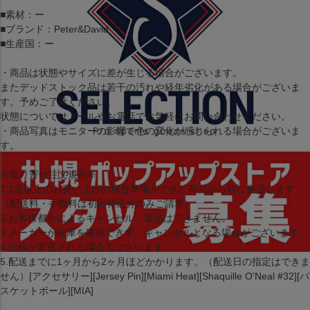
■素材：ー
■ブランド：Peter&David
■生産国：ー
・商品は状態やサイズに差が生じる場合がございます。
またデッドストック品は若干の汚れや経年劣化がある場合がございま
す。予めご了承ください。
状態についてはメールやお電話でお気軽にお問い合わせください。
・商品写真はモニターの影響で色の変化が感じられる場合がございま
す。
※取り寄せ注文規約※
1.2点以上のお買い上げの場合準備ができた商品から順に発送します。
（配送料・手数料は初回発送分のみご請求）
2.お客様都合によるキャンセル・返品はできません。
3.メーカーが在庫を確保できず、キャンセルとなる場合がございます。
4.仕様が変更される場合もございます。
5.配送までに1ヶ月から2ヶ月ほどかかります。（配送日の指定はできま
せん）[アクセサリー][Jersey Pin][Miami Heat][Shaquille O'Neal #32][バ
スケットボール][MIA]