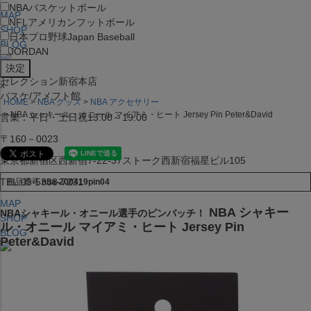
NBA
バスケットボール
MAP
NFL
アメリカンフットボール
SHOP
日本プロ野球
Japan Baseball
BLOG
JORDAN
セレクション新宿本店
x
バスケ/アメフト館
HOME
NBA グッズ
NBA アクセサリー
NBA シャキール・オニール マイアミ・ヒート Jersey Pin Peter&David
営業：平日・土日祝13:00～19:00
〒160－0023
東京都新宿区西新宿7-22-37ストーク西新宿福星ビル105
TEL:03-5338-7231
商品番号
nba-200419pin04
MAP
NBA シャキー
NBAシャキール・オニール選手のピンバッチ！
SHOP
ル・オニール マイアミ・ヒート Jersey Pin
BLOG
Peter&David
セレクション大阪店BIGSTEP 2F
営業：平日・土日祝12:00～19:00