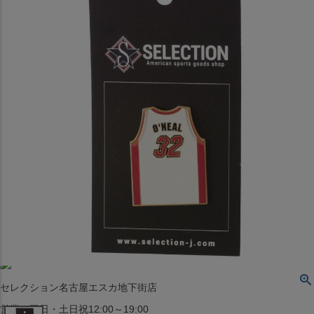
〒542-008
大阪府大阪市中央区西心斎橋1丁目6番14号
TEL:06-4708-3300
MAP
SHOP
BLOG
JR水道橋駅西口店
営業：土・日・祝日のみ 12:00-18:00
〒101-0061
東京都千代田区神田三崎町２丁目２２−１ 1F
MAP
SHOP
セレクション名古屋エスカ地下街店
営業：平日・土日祝12:00～19:00