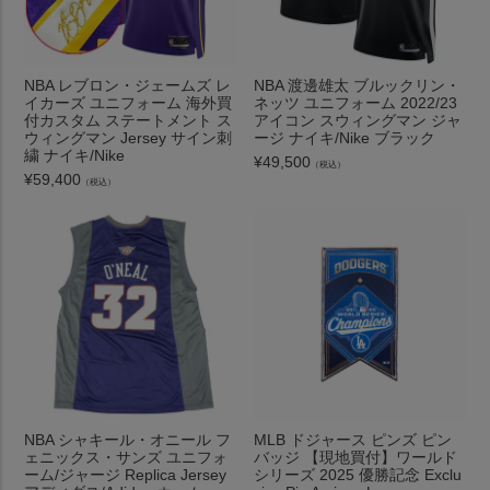
NBA レブロン・ジェームズ レ
NBA 渡邊雄太 ブルックリン・
イカーズ ユニフォーム 海外買
ネッツ ユニフォーム 2022/23
付カスタム ステートメント ス
アイコン スウィングマン ジャ
ウィングマン Jersey サイン刺
ージ ナイキ/Nike ブラック
繍 ナイキ/Nike
¥
49,500
（税込）
¥
59,400
（税込）
NBA シャキール・オニール フ
MLB ドジャース ピンズ ピン
ェニックス・サンズ ユニフォ
バッジ 【現地買付】ワールド
ーム/ジャージ Replica Jersey
シリーズ 2025 優勝記念 Exclu