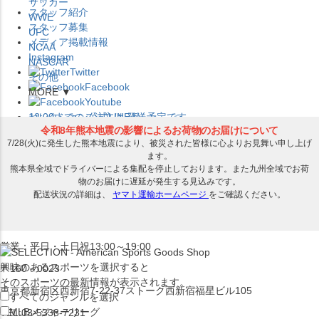
サッカー
スタッフ紹介
WWE
スタッフ募集
UFC
メディア掲載情報
NCAA
Instagram
NASCAR
Twitter
その他
Facebook
MORE ▼
Youtube
セレクション公式LINE@
12:00
までのご注文は
発送予定です。
在庫品は
1-3営業日内で発送
!! ※お取寄せ商品は対象外
×
セレクション新宿本店
ベースボール館
営業：平日・土日祝13:00～19:00
興味のあるスポーツを選択すると
〒160－0023
そのスポーツの最新情報が表示されます。
東京都新宿区西新宿7-22-37ストーク西新宿福星ビル105
すべてのジャンルを選択
MLB
メジャーリーグ
TEL:03-5338-7231