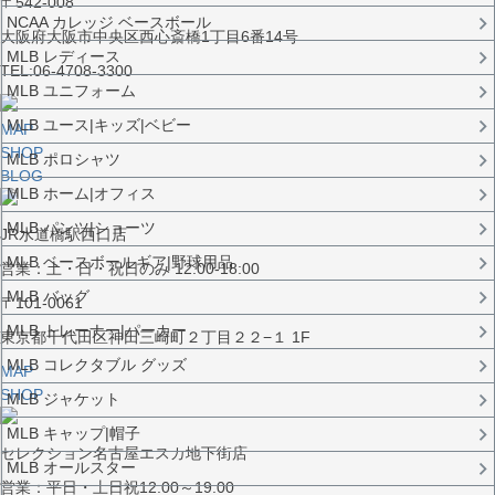
〒542-008
NCAA カレッジ ベースボール
大阪府大阪市中央区西心斎橋1丁目6番14号
MLB レディース
TEL:06-4708-3300
MLB ユニフォーム
MLB ユース|キッズ|ベビー
MAP
SHOP
MLB ポロシャツ
BLOG
MLB ホーム|オフィス
MLB パンツ|ショーツ
JR水道橋駅西口店
MLB ベースボールギア|野球用品
営業：土・日・祝日のみ 12:00-18:00
MLB バッグ
〒101-0061
MLB トレーナー|パーカー
東京都千代田区神田三崎町２丁目２２−１ 1F
MLB コレクタブル グッズ
MAP
SHOP
MLB ジャケット
MLB キャップ|帽子
セレクション名古屋エスカ地下街店
MLB オールスター
営業：平日・土日祝12:00～19:00