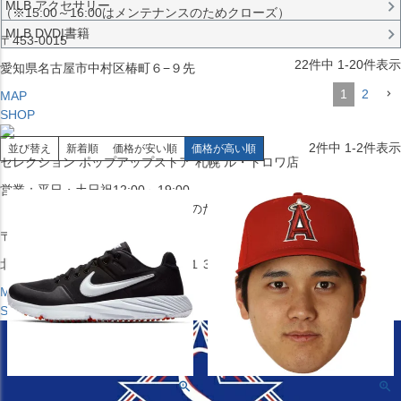
MLB アクセサリー
（※15:00～16:00はメンテナンスのためクローズ）
MLB DVD|書籍
〒453-0015
22
件中
1
-
20
件表示
愛知県名古屋市中村区椿町６−９先
1
2
MAP
SHOP
2
件中
1
-
2
件表示
並び替え
新着順
価格が安い順
価格が高い順
セレクション ポップアップストア 札幌 ル・トロワ店
営業：平日・土日祝12:00～19:00
（※15:00～16:00はメンテナンスのためクローズ）
〒060-0042
北海道札幌市中央区大通西１丁目１３
MAP
SHOP