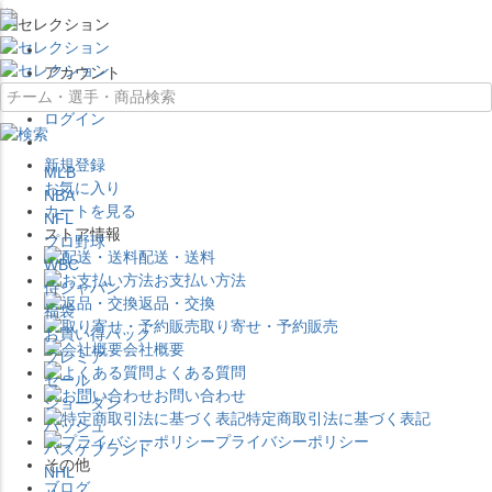
×
アカウント
ログイン
新規登録
MLB
お気に入り
NBA
カートを見る
NFL
ストア情報
プロ野球
配送・送料
WBC
お支払い方法
侍ジャパン
返品・交換
福袋
取り寄せ・予約販売
お買い得パック
会社概要
プレミア
よくある質問
セール
お問い合わせ
ジョーダン
特定商取引法に基づく表記
バッシュ
プライバシーポリシー
バスケブランド
その他
NHL
ブログ