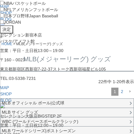
NBA
バスケットボール
MAP
NFL
アメリカンフットボール
SHOP
日本プロ野球
Japan Baseball
BLOG
JORDAN
セレクション新宿本店
x
バスケ/アメフト館
HOME
MLB(メジャーリーグ) グッズ
営業：平日・土日祝13:00～19:00
MLB(メジャーリーグ) グッズ
〒160－0023
東京都新宿区西新宿7-22-37ストーク西新宿福星ビル105
TEL:03-5338-7231
22
件中
1
-
20
件表示
MAP
1
2
SHOP
BLOG
MLB オフィシャル ボール|公式球
MLB サイン グッズ
セレクション大阪店BIGSTEP 2F
WBC (ワールドベースボールクラシック)
営業：平日・土日祝12:00～19:00
MLB ワールドシリーズ|ポストシーズン