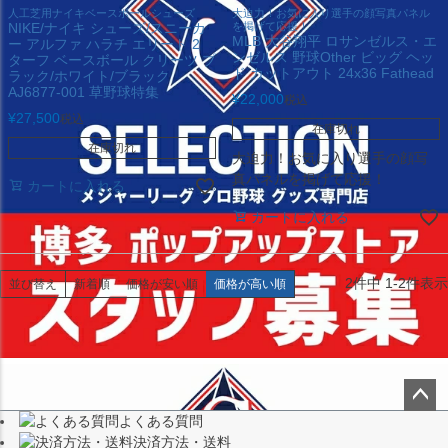
人工芝用ナイキベースボールシューズ
大迫力！お気に入り選手の顔写真パネル
NIKE/ナイキ シューズ/スニーカ
を掲げて応援！
MLB 大谷翔平 ロサンゼルス・エ
ー アルファ ハラチ エリート 2
ンゼルス 野球Other ビッグ ヘッ
ターフ ベースボール クリーツ ブ
ド カットアウト 24x36 Fathead
ラック/ホワイト/ブラック
AJ6877-001 草野球特集
¥
22,000
税込
¥
27,500
税込
在庫切れ
在庫切れ
大迫力！お気に入り選手の顔写
真パネルを掲げて応援！
カートに入れる
カートに入れる
2
件中
1
-
2
件表示
並び替え
新着順
価格が安い順
価格が高い順
よくある質問
ペー
決済方法・送料
ジト