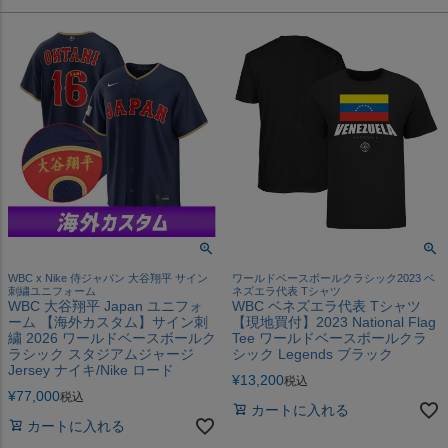
WBC x Nike 侍ジャパン 大谷翔平 サイン
ワールドベースボールクラシック2023 ベ
刺繍ユニフォーム
ネズエラ代表 Tシャツ
WBC 大谷翔平 Japan ユニフォ
WBC ベネズエラ代表 Tシャツ
ーム 【海外カスタム】サイン刺
【現地買付】2023 National Flag
繍 2026 ワールドベースボールク
Tee ワールドベースボールクラ
ラシック スタジアムジャージ
シック Legends ブラック
Jersey ナイキ/Nike ロード
¥
13,200
税込
¥
77,000
税込
カートに入れる
カートに入れる