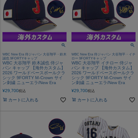
WBC New Era 侍ジャパン 大谷翔平・鈴木
WBC New Era 侍ジャパン 大谷翔平・イチ
誠也 9FORTYキャップ
ロー 9FORTYキャップ
WBC 大谷翔平 鈴木誠也 侍ジャ
WBC 大谷翔平 イチロー 侍ジャ
パン キャップ 【海外カスタム】
パン キャップ 【海外カスタム】
2026 ワールドベースボールクラ
2026 ワールドベースボールクラ
シック 9FORTY M-Crown サイ
シック 9FORTY M-Crown サイ
ン刺繍 ニューエラ/New Era
ン刺繍 ニューエラ/New Era
¥
29,700
¥
29,700
税込
税込
カートに入れる
カートに入れる