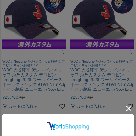
WBC x NewEra 侍ジャパン 大谷翔平 & デ
WBC x NewEra 侍ジャパン 大谷翔平 & デ
コピン サイン刺繍 CAP
コピン サイン刺繍 CAP
WBC 大谷翔平 侍ジャパン キャ
WBC 大谷翔平 侍ジャパン キャ
ップ 海外カスタム デコピン
ップ 海外カスタム デコピン
Laughing 2026 ワールドベース
Laughing 2026 ワールドベース
ボールクラシック 9TWENTY Adj
ボールクラシック 9TWENTY Adj
サイン刺繍 ニューエラ/New Era
サイン刺繍 ニューエラ/New Era
¥
29,700
¥
29,700
税込
税込
カートに入れる
カートに入れる