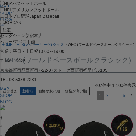
NBA
バスケットボール
MAP
NFL
アメリカンフットボール
SHOP
日本プロ野球
Japan Baseball
BLOG
JORDAN
セレクション新宿本店
x
バスケ/アメフト館
HOME
MLB(メジャーリーグ) グッズ
WBC (ワールドベースボールクラシック)
営業：平日・土日祝13:00～19:00
WBC (ワールドベースボールクラシック)
〒160－0023
東京都新宿区西新宿7-22-37ストーク西新宿福星ビル105
TEL:03-5338-7231
407
件中
1
-
100
件表示
MAP
並び替え
新着順
価格が安い順
価格が高い順
SHOP
1
2
…
5
BLOG
セレクション大阪店BIGSTEP 2F
営業：平日・土日祝12:00～19:00