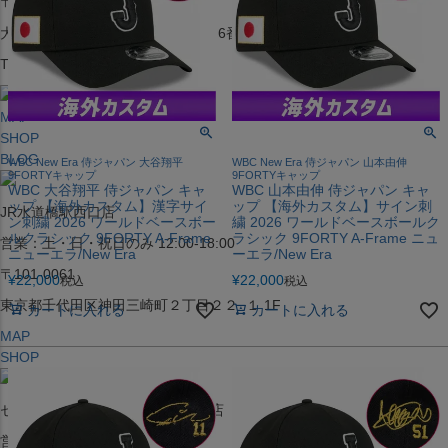
〒542-008
大阪府大阪市中央区西心斎橋1丁目6番14号
TEL:06-4708-3300
MAP
SHOP
BLOG
WBC New Era 侍ジャパン 大谷翔平
WBC New Era 侍ジャパン 山本由伸
9FORTYキャップ
9FORTYキャップ
WBC 大谷翔平 侍ジャパン キャ
WBC 山本由伸 侍ジャパン キャ
ップ 【海外カスタム】漢字サイ
ップ 【海外カスタム】サイン刺
JR水道橋駅西口店
ン刺繍 2026 ワールドベースボー
繍 2026 ワールドベースボールク
ルクラシック 9FORTY A-Frame
ラシック 9FORTY A-Frame ニュ
営業：土・日・祝日のみ 12:00-18:00
ニューエラ/New Era
ーエラ/New Era
〒101-0061
¥
22,000
¥
22,000
税込
税込
東京都千代田区神田三崎町２丁目２２−１ 1F
カートに入れる
カートに入れる
MAP
SHOP
セレクション名古屋エスカ地下街店
営業：平日・土日祝12:00～19:00