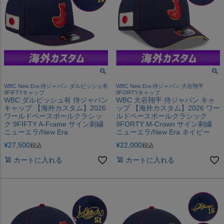
WBC New Era 侍ジャパン ダルビッシュ有
WBC New Era 侍ジャパン 大谷翔平
9FIFTYキャップ
9FORTYキャップ
WBC ダルビッシュ有 侍ジャパン
WBC 大谷翔平 侍ジャパン キャ
キャップ 【海外カスタム】2026
ップ 【海外カスタム】2026 ワー
ワールドベースボールクラシッ
ルドベースボールクラシック
ク 9FIFTY A-Frame サイン刺繍
9FORTY M-Crown サイン刺繍
ニューエラ/New Era
ニューエラ/New Era ネイビー
¥
27,500
¥
22,000
税込
税込
カートに入れる
カートに入れる