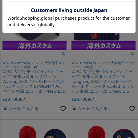
WBC x NewEra 侍ジャパン 大谷翔平 & デ
WBC NewEra 侍ジャパン 大谷翔平 デコピ
コピン サイン刺繍 CAP
ン サイン刺繍 ニット
WBC 大谷翔平 侍ジャパン キャ
WBC 大谷翔平 侍ジャパン キャ
ップ 海外カスタム デコピン
ップ 海外カスタム デコピン
Walking 2026 ワールドベースボ
Laughing 2026 ワールドベース
ールクラシック 9TWENTY Adj
ボールクラシック Cuffed Knit サ
サイン刺繍 ニューエラ/New Era
イン刺繍 ニューエラ/New Era
¥
29,700
¥
29,700
税込
税込
カートに入れる
カートに入れる