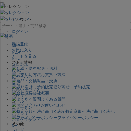
×
アカウント
ログイン
新規登録
MLB
お気に入り
NBA
カートを見る
NFL
ストア情報
プロ野球
配送・送料
WBC
お支払い方法
侍ジャパン
返品・交換
福袋
取り寄せ・予約販売
お買い得パック
会社概要
プレミア
よくある質問
セール
お問い合わせ
ジョーダン
特定商取引法に基づく表記
バッシュ
プライバシーポリシー
バスケブランド
その他
NHL
ブログ