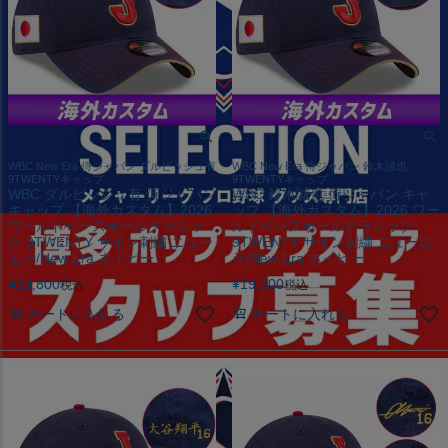
WBC New Era 侍ジャパン ダルビッシュ有
WBC New Era 侍ジャパン 鈴木誠也
9TWENTYキャップ
9TWENTYキャップ
WBC ダルビッシュ有 侍ジャパン
WBC 鈴木誠也 侍ジャパン キャ
キャップ 【海外カスタム】2026
ップ 【海外カスタム】2026 ワー
ワールドベースボールクラシッ
ルドベースボールクラシック
ク 9TWENTY サイン刺繍 ニュー
9TWENTY サイン刺繍 ニューエ
エラ/New Era ネイビー
ラ/New Era ネイビー
¥
19,800
¥
19,800
税込
税込
カートに入れる
カートに入れる