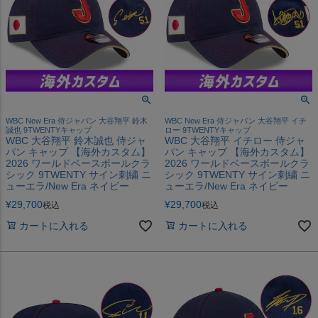
WBC New Era 侍ジャパン 大谷翔平 鈴木
WBC New Era 侍ジャパン 大谷翔平 イチ
誠也 9TWENTYキャップ
ロー 9TWENTYキャップ
WBC 大谷翔平 鈴木誠也 侍ジャ
WBC 大谷翔平 イチロー 侍ジャ
パン キャップ 【海外カスタム】
パン キャップ 【海外カスタム】
2026 ワールドベースボールクラ
2026 ワールドベースボールクラ
シック 9TWENTY サイン刺繍 ニ
シック 9TWENTY サイン刺繍 ニ
ューエラ/New Era ネイビー
ューエラ/New Era ネイビー
¥
29,700
¥
29,700
税込
税込
カートに入れる
カートに入れる