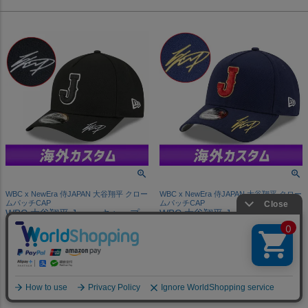
WBC x NewEra 侍JAPAN 大谷翔平 クロー
WBC x NewEra 侍JAPAN 大谷翔平 クロー
ムパッチCAP
ムパッチCAP
WBC 大谷翔平 Japan キャップ
WBC 大谷翔平 Japan キャップ
【海外カスタム】ワールドベー
【海外カスタム】ワールドベー
スボールクラシック サイン クロ
スボールクラシック サイン クロ
ームパッチ 9FORTY A-Frame
ームパッチ 9FORTY A-Frame
Cap ニューエラ/New Era
Cap ニューエラ/New Era
¥
27,500
¥
27,500
税込
税込
カートに入れる
カートに入れる