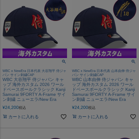
WBC x NewEra 日本代表 大谷翔平 侍ジャ
WBC x NewEra 日本代表 山本由伸 侍ジャ
パン サイン刺繍CAP
パン サイン刺繍CAP
WBC 大谷翔平 侍ジャパン キャ
WBC 山本由伸 侍ジャパン キャ
ップ 海外カスタム 2026 ワール
ップ 海外カスタム 2026 ワール
ドベースボールクラシック Kanji
ドベースボールクラシック Kanji
Samurai 9FORTY A-Frame サイ
Samurai 9FORTY A-Frame サイ
ン刺繍 ニューエラ/New Era
ン刺繍 ニューエラ/New Era
¥
24,200
¥
24,200
税込
税込
カートに入れる
カートに入れる