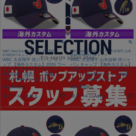
WBC New Era 侍ジャパン 大谷翔平
WBC New Era 侍ジャパン 大谷翔平 山本
9TWENTYキャップ
由伸 9TWENTYキャップ
WBC 大谷翔平 侍ジャパン キャ
WBC 大谷翔平 山本由伸 侍ジャ
ップ 【海外カスタム】2026 ワー
パン キャップ 【海外カスタム】
ルドベースボールクラシック
2026 ワールドベースボールクラ
9TWENTY 漢字サイン刺繍 ニュ
シック 9TWENTY サイン刺繍 ニ
ーエラ/New Era ネイビー
ューエラ/New Era ネイビー
¥
19,800
¥
29,700
税込
税込
カートに入れる
カートに入れる