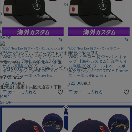
（※15:00～16:00はメンテナンスのためクローズ）
〒453-0015
愛知県名古屋市中村区椿町６−９先
MAP
SHOP
WBC New Era 侍ジャパン ダルビッシュ有
WBC New Era 侍ジャパン イチロー
9FORTYキャップ
9FORTYキャップ
セレクション ポップアップストア 札幌 ル・トロワ店
WBC ダルビッシュ有 侍ジャパン
WBC イチロー 侍ジャパン キャ
キャップ 【海外カスタム】漢字
ップ 【海外カスタム】漢字サイ
営業：平日・土日祝12:00～19:00
サイン刺繍 2026 ワールドベース
ン刺繍 2026 ワールドベースボー
（※15:00～16:00はメンテナンスのためクローズ）
ボールクラシック 9FORTY A-
ルクラシック 9FORTY A-Frame
Frame ニューエラ/New Era
ニューエラ/New Era
〒060-0042
¥
22,000
¥
22,000
税込
税込
北海道札幌市中央区大通西１丁目１３
カートに入れる
カートに入れる
MAP
SHOP