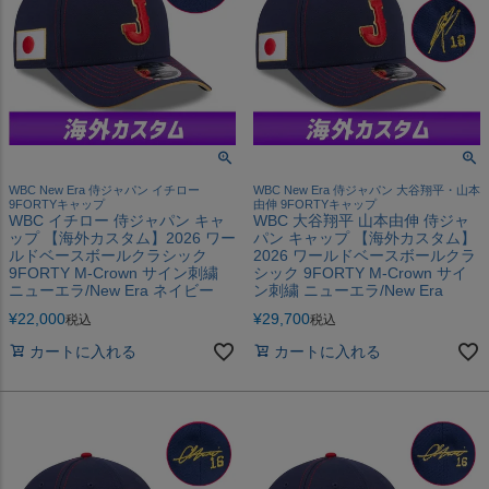
WBC New Era 侍ジャパン イチロー
WBC New Era 侍ジャパン 大谷翔平・山本
9FORTYキャップ
由伸 9FORTYキャップ
WBC イチロー 侍ジャパン キャ
WBC 大谷翔平 山本由伸 侍ジャ
ップ 【海外カスタム】2026 ワー
パン キャップ 【海外カスタム】
ルドベースボールクラシック
2026 ワールドベースボールクラ
9FORTY M-Crown サイン刺繍
シック 9FORTY M-Crown サイ
ニューエラ/New Era ネイビー
ン刺繍 ニューエラ/New Era
¥
22,000
¥
29,700
税込
税込
カートに入れる
カートに入れる