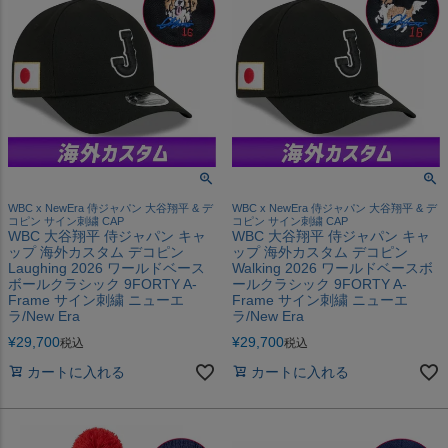
WBC x NewEra 侍ジャパン 大谷翔平 & デ
WBC x NewEra 侍ジャパン 大谷翔平 & デ
コピン サイン刺繍 CAP
コピン サイン刺繍 CAP
WBC 大谷翔平 侍ジャパン キャ
WBC 大谷翔平 侍ジャパン キャ
ップ 海外カスタム デコピン
ップ 海外カスタム デコピン
Laughing 2026 ワールドベース
Walking 2026 ワールドベースボ
ボールクラシック 9FORTY A-
ールクラシック 9FORTY A-
Frame サイン刺繍 ニューエ
Frame サイン刺繍 ニューエ
ラ/New Era
ラ/New Era
¥
29,700
¥
29,700
税込
税込
カートに入れる
カートに入れる