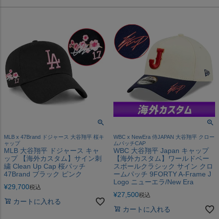
MLB x 47Brand ドジャース 大谷翔平 桜キ
WBC x NewEra 侍JAPAN 大谷翔平 クロー
ャップ
ムパッチCAP
MLB 大谷翔平 ドジャース キャ
WBC 大谷翔平 Japan キャップ
ップ 【海外カスタム】サイン刺
【海外カスタム】ワールドベー
繍 Clean Up Cap 桜パッチ
スボールクラシック サイン クロ
47Brand ブラック ピンク
ームパッチ 9FORTY A-Frame J
Logo ニューエラ/New Era
¥
29,700
税込
¥
27,500
税込
カートに入れる
カートに入れる