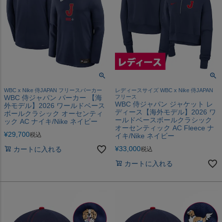
WBC x Nike 侍JAPAN フリースパーカー
レディースサイズ WBC x Nike 侍JAPAN
WBC 侍ジャパン パーカー 【海
フリース
WBC 侍ジャパン ジャケット レ
外モデル】2026 ワールドベース
ディース【海外モデル】2026 ワ
ボールクラシック オーセンティ
ールドベースボールクラシック
ック AC ナイキ/Nike ネイビー
オーセンティック AC Fleece ナ
¥
29,700
税込
イキ/Nike ネイビー
¥
33,000
カートに入れる
税込
カートに入れる