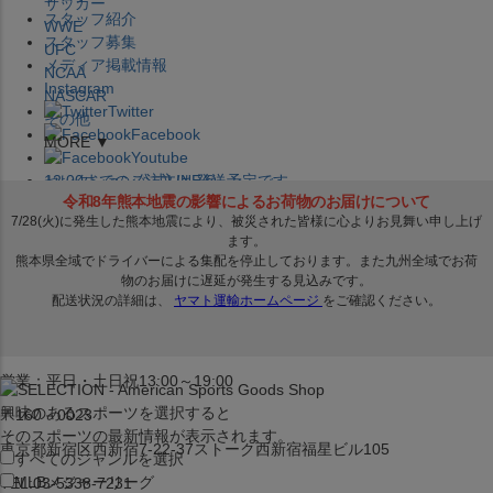
サッカー
スタッフ紹介
WWE
スタッフ募集
UFC
メディア掲載情報
NCAA
Instagram
NASCAR
Twitter
その他
Facebook
MORE ▼
Youtube
セレクション公式LINE@
12:00
までのご注文は
発送予定です。
在庫品は
1-3営業日内で発送
!! ※お取寄せ商品は対象外
×
セレクション新宿本店
ベースボール館
営業：平日・土日祝13:00～19:00
興味のあるスポーツを選択すると
〒160－0023
そのスポーツの最新情報が表示されます。
東京都新宿区西新宿7-22-37ストーク西新宿福星ビル105
すべてのジャンルを選択
MLB
メジャーリーグ
TEL:03-5338-7231