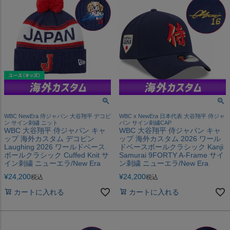
WBC NewEra 侍ジャパン 大谷翔平 デコピ
WBC x NewEra 日本代表 大谷翔平 侍ジャ
ン サイン刺繍 ニット
パン サイン刺繍CAP
WBC 大谷翔平 侍ジャパン キャ
WBC 大谷翔平 侍ジャパン キャ
ップ 海外カスタム デコピン
ップ 海外カスタム 2026 ワール
Laughing 2026 ワールドベース
ドベースボールクラシック Kanji
ボールクラシック Cuffed Knit サ
Samurai 9FORTY A-Frame サイ
イン刺繍 ニューエラ/New Era
ン刺繍 ニューエラ/New Era
¥
24,200
¥
24,200
税込
税込
カートに入れる
カートに入れる