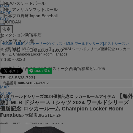
NBA
バスケットボール
MAP
NFL
アメリカンフットボール
SHOP
日本プロ野球
Japan Baseball
BLOG
JORDAN
セレクション新宿本店
x
バスケ/アメフト館
HOME
MLB(メジャーリーグ) グッズ
MLB ワールドシリーズ|ポストシーズン
【海外版】MLB ドジャース Tシャツ 2024 ワールドシリーズ優勝記念 ロッカー
営業：平日・土日祝13:00～19:00
ルーム Champion Locker Room Fanatics
〒160－0023
東京都新宿区西新宿7-22-37ストーク西新宿福星ビル105
TEL:03-5338-7231
商品番号
mlb-241024wsd02
MAP
SHOP
【海外
MLB ワールドシリーズ2024優勝記念ロッカールームアイテム
BLOG
版】MLB ドジャース Tシャツ 2024 ワールドシリーズ
優勝記念 ロッカールーム Champion Locker Room
Fanatics
セレクション大阪店BIGSTEP 2F
営業：平日・土日祝12:00～19:00