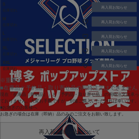
S
再入荷お知らせ
在庫切れ
M
再入荷お知らせ
在庫切れ
L
再入荷お知らせ
在庫切れ
XL
再入荷お知らせ
在庫切れ
XXL
再入荷お知らせ
在庫切れ
※重要※
■在庫品と予約品・取り寄せ品の同時注文はできません
現在
「在庫品（即納品）」
と
「予約品・取り寄せ品」
の同時注文は承っ
ておりません。大変お手数ですが、別途ご購入いただければ幸いです。
■お急ぎのお客様へ
お急ぎの場合は
在庫（即納）品
のみのご注文をお願い致します。
再入荷お知らせについて