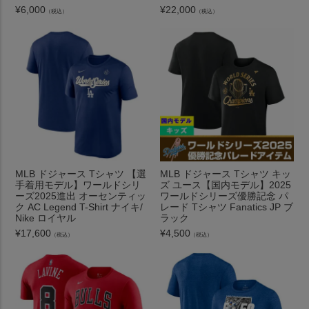
¥
6,000
¥
22,000
（税込）
（税込）
MLB ドジャース Tシャツ 【選
MLB ドジャース Tシャツ キッ
手着用モデル】ワールドシリ
ズ ユース【国内モデル】2025
ーズ2025進出 オーセンティッ
ワールドシリーズ優勝記念 パ
ク AC Legend T-Shirt ナイキ/
レード Tシャツ Fanatics JP ブ
Nike ロイヤル
ラック
¥
17,600
¥
4,500
（税込）
（税込）