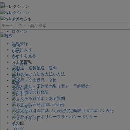
×
アカウント
ログイン
新規登録
MLB
お気に入り
NBA
カートを見る
NFL
ストア情報
プロ野球
配送・送料
WBC
お支払い方法
侍ジャパン
返品・交換
福袋
取り寄せ・予約販売
お買い得パック
会社概要
プレミア
よくある質問
セール
お問い合わせ
ジョーダン
特定商取引法に基づく表記
バッシュ
プライバシーポリシー
バスケブランド
その他
NHL
ブログ