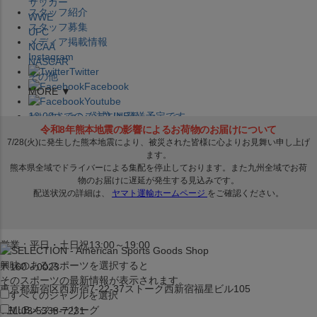
サッカー
スタッフ紹介
WWE
スタッフ募集
UFC
メディア掲載情報
NCAA
Instagram
NASCAR
Twitter
その他
Facebook
MORE ▼
Youtube
セレクション公式LINE@
12:00
までのご注文は
発送予定です。
在庫品は
1-3営業日内で発送
!! ※お取寄せ商品は対象外
×
セレクション新宿本店
ベースボール館
営業：平日・土日祝13:00～19:00
興味のあるスポーツを選択すると
〒160－0023
そのスポーツの最新情報が表示されます。
東京都新宿区西新宿7-22-37ストーク西新宿福星ビル105
すべてのジャンルを選択
MLB
メジャーリーグ
TEL:03-5338-7231