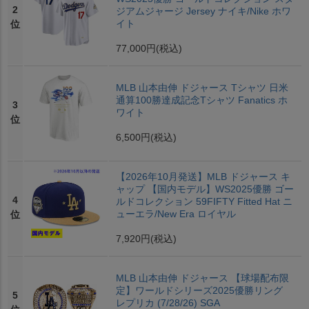
2
ジアムジャージ Jersey ナイキ/Nike ホワ
イト
位
77,000円
(税込)
MLB 山本由伸 ドジャース Tシャツ 日米
通算100勝達成記念Tシャツ Fanatics ホ
3
ワイト
位
6,500円
(税込)
【2026年10月発送】MLB ドジャース キ
ャップ 【国内モデル】WS2025優勝 ゴー
4
ルドコレクション 59FIFTY Fitted Hat ニ
ューエラ/New Era ロイヤル
位
7,920円
(税込)
MLB 山本由伸 ドジャース 【球場配布限
定】ワールドシリーズ2025優勝リング
5
レプリカ (7/28/26) SGA