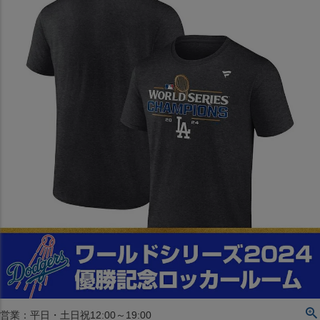
〒542-008
大阪府大阪市中央区西心斎橋1丁目6番14号
TEL:06-4708-3300
MAP
SHOP
BLOG
JR水道橋駅西口店
営業：土・日・祝日のみ 12:00-18:00
〒101-0061
東京都千代田区神田三崎町２丁目２２−１ 1F
MAP
SHOP
セレクション名古屋エスカ地下街店
営業：平日・土日祝12:00～19:00