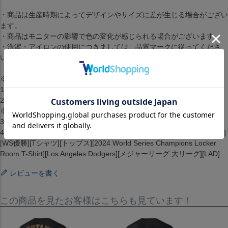
・商品は生産時期によってデザインやサイズに差が生じる場合がござい
ます。
・商品はモニターの影響で色の変化が感じられる場合がございます。
・洗濯・アイロンの使用につきましては、品質マークに従ってくださ
い。
※予約注文規約-必ずお読みください※
1.2点以上のお買い上げの場合全ての商品が揃い次第発送します。
2.入荷時期は3ヶ月を予定しています。
※入荷は遅れることがございます。
3.メーカーが在庫を確保できず、キャンセルとなる場合がございます。
4.仕様が変更される場合もございます。[World Series 2024 Champion]
[WS優勝][Tシャツ][トップス][2024 World Series Champions Locker
Room T-Shirt][Los Angeles Dodgers][メジャーリーグ 大リーグ][LAD]
レビューを書く
この商品を見たお客様はこちらも見ています！