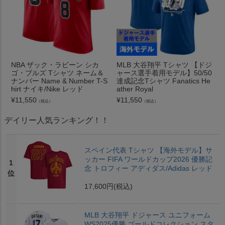
NBA ザック・ラビーン シカ
MLB 大谷翔平 Tシャツ 【ドジ
ゴ・ブルズ Tシャツ ネーム＆
ャース選手着用モデル】50/50
ナンバー Name & Number T-S
達成記念Tシャツ Fanatics He
hirt ナイキ/Nike レッド
ather Royal
¥
11,550
¥
11,550
（税込）
（税込）
デイリー人気ランキング！！
スペイン代表 Tシャツ 【海外モデル】サ
ッカー FIFA ワールドカップ2026 優勝記
1
念 トロフィー アディダス/Adidas レッド
位
17,600円
(税込)
MLB 大谷翔平 ドジャース ユニフォーム
WS2025優勝 ゴールドコレクション スタ