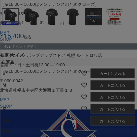
（※15:00～16:00はメンテナンスのためクローズ）
〒453-0015
愛知県名古屋市中村区椿町６−９先
MAP
¥
15,400
税込
SHOP
[
462
ポイント進呈 ]
在庫
サイズ
セレクション ポップアップストア 札幌 ル・トロワ店
在庫品
営業：平日・土日祝12:00～19:00
（※15:00～16:00はメンテナンスのためクローズ）
S
カートに入れる
〒060-0042
M
カートに入れる
北海道札幌市中央区大通西１丁目１３
L
カートに入れる
MAP
SHOP
XL
カートに入れる
XXL
カートに入れる
予約