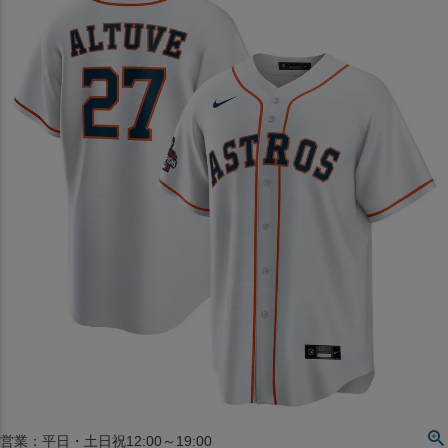
〒542-008
大阪府大阪市中央区西心斎橋1丁目6番14号
TEL:06-4708-3300
MAP
SHOP
BLOG
JR水道橋駅西口店
営業：土・日・祝日のみ 12:00-18:00
〒101-0061
東京都千代田区神田三崎町２丁目２２−１ 1F
MAP
SHOP
セレクション名古屋エスカ地下街店
営業：平日・土日祝12:00～19:00