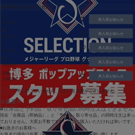
取り寄せ(1ヶ月～2ヶ月)
S
再入荷お知らせ
在庫切れ
M
再入荷お知らせ
在庫切れ
L
再入荷お知らせ
在庫切れ
XL
再入荷お知らせ
在庫切れ
2XL
再入荷お知らせ
在庫切れ
申し訳ございません。ただいま在庫がございません。
※重要※
■在庫品と予約品・取り寄せ品の同時注文はできません
現在
「在庫品（即納品）」
と
「予約品・取り寄せ品」
の同時注文は承っ
ておりません。大変お手数ですが、別途ご購入いただければ幸いです。
■お急ぎのお客様へ
お急ぎの場合は
在庫（即納）品
のみのご注文をお願い致します。