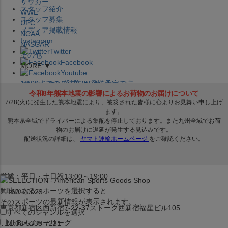
サッカー
スタッフ紹介
WWE
スタッフ募集
UFC
メディア掲載情報
NCAA
Instagram
NASCAR
Twitter
その他
Facebook
MORE ▼
Youtube
セレクション公式LINE@
12:00
までのご注文は
発送予定です。
在庫品は
1-3営業日内で発送
!! ※お取寄せ商品は対象外
×
セレクション新宿本店
ベースボール館
営業：平日・土日祝13:00～19:00
興味のあるスポーツを選択すると
〒160－0023
そのスポーツの最新情報が表示されます。
東京都新宿区西新宿7-22-37ストーク西新宿福星ビル105
すべてのジャンルを選択
MLB
メジャーリーグ
TEL:03-5338-7231