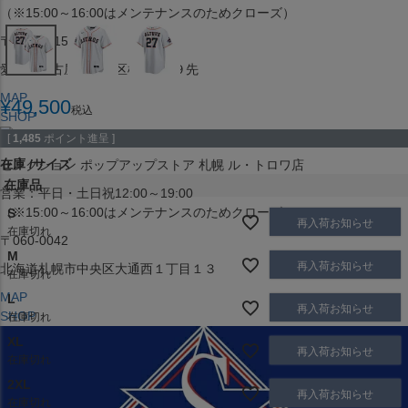
（※15:00～16:00はメンテナンスのためクローズ）
〒453-0015
愛知県名古屋市中村区椿町６−９先
MAP
¥
49,500
税込
SHOP
[
1,485
ポイント進呈 ]
在庫
サイズ
セレクション ポップアップストア 札幌 ル・トロワ店
在庫品
営業：平日・土日祝12:00～19:00
（※15:00～16:00はメンテナンスのためクローズ）
S
再入荷お知らせ
在庫切れ
〒060-0042
M
再入荷お知らせ
北海道札幌市中央区大通西１丁目１３
在庫切れ
MAP
L
再入荷お知らせ
SHOP
在庫切れ
XL
再入荷お知らせ
在庫切れ
2XL
再入荷お知らせ
在庫切れ