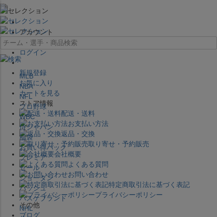
×
アカウント
ログイン
新規登録
MLB
お気に入り
NBA
カートを見る
NFL
ストア情報
プロ野球
配送・送料
WBC
お支払い方法
侍ジャパン
返品・交換
福袋
取り寄せ・予約販売
お買い得パック
会社概要
プレミア
よくある質問
セール
お問い合わせ
ジョーダン
特定商取引法に基づく表記
バッシュ
プライバシーポリシー
バスケブランド
その他
NHL
ブログ