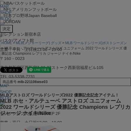
NBA
バスケットボール
MAP
NFL
アメリカンフットボール
SHOP
日本プロ野球
Japan Baseball
BLOG
JORDAN
セレクション新宿本店
x
バスケ/アメフト館
HOME
MLB(メジャーリーグ) グッズ
MLB ワールドシリーズ|ポストシーズン
MLB ホセ・アルテューベ アストロズ ユニフォーム 2022 ワールドシリーズ 優
営業：平日・土日祝13:00～19:00
勝記念 Champions レプリカ ジャージ ナイキ/Nike
〒160－0023
東京都新宿区西新宿7-22-37ストーク西新宿福星ビル105
TEL:03-5338-7231
商品番号
mlb-221106wse03
MAP
SHOP
MLBアストロズ ワールドシリーズ2022 優勝記念記念アイテム！
BLOG
MLB ホセ・アルテューベ アストロズ ユニフォーム
2022 ワールドシリーズ 優勝記念 Champions レプリカ
ジャージ ナイキ/Nike
セレクション大阪店BIGSTEP 2F
営業：平日・土日祝12:00～19:00