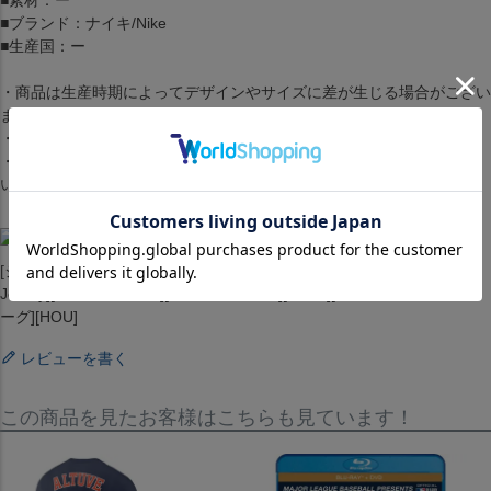
■素材：ー
■ブランド：ナイキ/Nike
■生産国：ー
・商品は生産時期によってデザインやサイズに差が生じる場合がござい
ます。
・商品はモニターの影響で色の変化が感じられる場合がございます。
・洗濯・アイロンの使用につきましては、品質マークに従ってくださ
い。
[ジャージ][ユニホーム][2022 World Series Champions Home Replica
Jersey][Houston Astros][Jose Altuve #27][White][メジャーリーグ 大リ
ーグ][HOU]
レビューを書く
この商品を見たお客様はこちらも見ています！