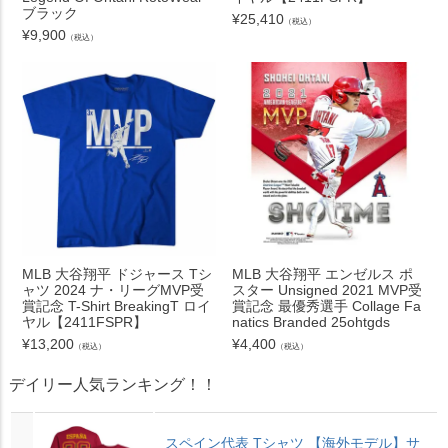
ブラック
¥
25,410
（税込）
¥
9,900
（税込）
MLB 大谷翔平 ドジャース Tシ
MLB 大谷翔平 エンゼルス ポ
ャツ 2024 ナ・リーグMVP受
スター Unsigned 2021 MVP受
賞記念 T-Shirt BreakingT ロイ
賞記念 最優秀選手 Collage Fa
ヤル【2411FSPR】
natics Branded 25ohtgds
¥
13,200
¥
4,400
（税込）
（税込）
デイリー人気ランキング！！
スペイン代表 Tシャツ 【海外モデル】サ