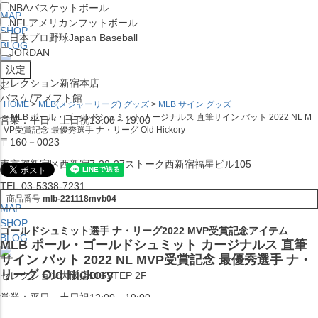
NBA
バスケットボール
MAP
NFL
アメリカンフットボール
SHOP
日本プロ野球
Japan Baseball
BLOG
JORDAN
セレクション新宿本店
x
バスケ/アメフト館
HOME
MLB(メジャーリーグ) グッズ
MLB サイン グッズ
MLB ポール・ゴールドシュミット カージナルス 直筆サイン バット 2022 NL M
営業：平日・土日祝13:00～19:00
VP受賞記念 最優秀選手 ナ・リーグ Old Hickory
〒160－0023
東京都新宿区西新宿7-22-37ストーク西新宿福星ビル105
TEL:03-5338-7231
商品番号
mlb-221118mvb04
MAP
SHOP
ゴールドシュミット選手 ナ・リーグ2022 MVP受賞記念アイテム
BLOG
MLB ポール・ゴールドシュミット カージナルス 直筆
サイン バット 2022 NL MVP受賞記念 最優秀選手 ナ・
リーグ Old Hickory
セレクション大阪店BIGSTEP 2F
営業：平日・土日祝12:00～19:00