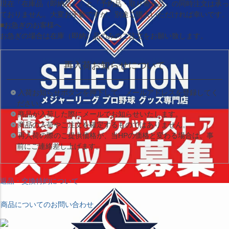
現在
「在庫品（即納品）」
と
「予約品・取り寄せ品」
の同時注文は承っ
ておりません。大変お手数ですが、別途ご購入いただければ幸いです。
■お急ぎのお客様へ
お急ぎの場合は
在庫（即納）品
のみのご注文をお願い致します。
再入荷お知らせについて
入荷お知らせボタンを押下して、メールアドレスを登録してく
ださい。
商品が入荷した際にメールでお知らせいたします。
商品の入荷やご注文を確定するものではありません。
再入荷の際のご提供価格が、当HPの価格と変わる場合は、事
前にご連絡差し上げます。
返品・交換特約について
商品についてのお問い合わせ