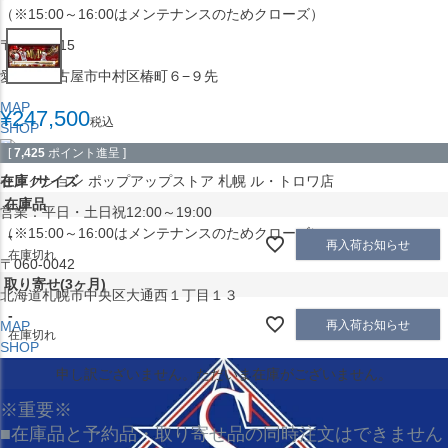
（※15:00～16:00はメンテナンスのためクローズ）
〒453-0015
愛知県名古屋市中村区椿町６−９先
MAP
¥
247,500
税込
SHOP
[
7,425
ポイント進呈 ]
在庫
サイズ
セレクション ポップアップストア 札幌 ル・トロワ店
在庫品
営業：平日・土日祝12:00～19:00
（※15:00～16:00はメンテナンスのためクローズ）
-
再入荷お知らせ
在庫切れ
〒060-0042
取り寄せ(3ヶ月)
北海道札幌市中央区大通西１丁目１３
-
MAP
再入荷お知らせ
在庫切れ
SHOP
申し訳ございません。ただいま在庫がございません。
※重要※
■在庫品と予約品・取り寄せ品の同時注文はできません