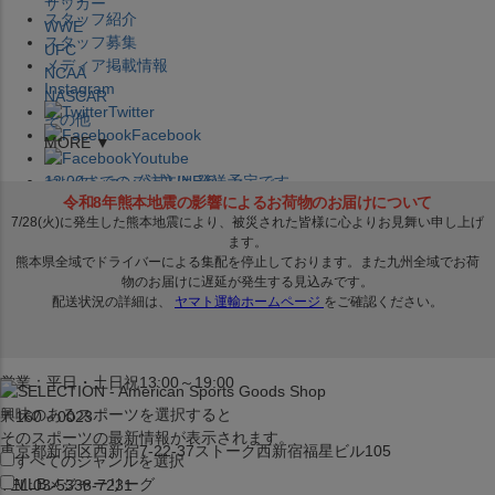
サッカー
スタッフ紹介
WWE
スタッフ募集
UFC
メディア掲載情報
NCAA
Instagram
NASCAR
Twitter
その他
Facebook
MORE ▼
Youtube
セレクション公式LINE@
12:00
までのご注文は
発送予定です。
在庫品は
1-3営業日内で発送
!! ※お取寄せ商品は対象外
×
セレクション新宿本店
ベースボール館
営業：平日・土日祝13:00～19:00
興味のあるスポーツを選択すると
〒160－0023
そのスポーツの最新情報が表示されます。
東京都新宿区西新宿7-22-37ストーク西新宿福星ビル105
すべてのジャンルを選択
MLB
メジャーリーグ
TEL:03-5338-7231