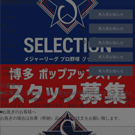
取り寄せ(1ヶ月～2ヶ月)
S
再入荷お知らせ
在庫切れ
M
再入荷お知らせ
在庫切れ
L
再入荷お知らせ
在庫切れ
XL
再入荷お知らせ
在庫切れ
2XL
再入荷お知らせ
在庫切れ
※重要※
■在庫品と予約品・取り寄せ品の同時注文はできません
現在
「在庫品（即納品）」
と
「予約品・取り寄せ品」
の同時注文は承っ
ておりません。大変お手数ですが、別途ご購入いただければ幸いです。
■お急ぎのお客様へ
お急ぎの場合は
在庫（即納）品
のみのご注文をお願い致します。