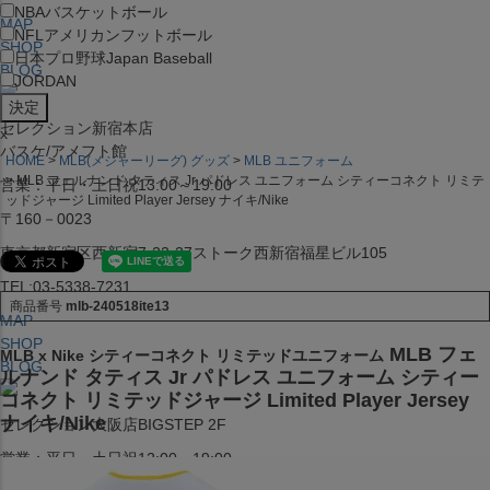
NBA
バスケットボール
MAP
NFL
アメリカンフットボール
SHOP
日本プロ野球
Japan Baseball
BLOG
JORDAN
セレクション新宿本店
x
バスケ/アメフト館
HOME
MLB(メジャーリーグ) グッズ
MLB ユニフォーム
MLB フェルナンド タティス Jr パドレス ユニフォーム シティーコネクト リミテ
営業：平日・土日祝13:00～19:00
ッドジャージ Limited Player Jersey ナイキ/Nike
〒160－0023
東京都新宿区西新宿7-22-37ストーク西新宿福星ビル105
TEL:03-5338-7231
商品番号
mlb-240518ite13
MAP
SHOP
MLB フェ
MLB x Nike シティーコネクト リミテッドユニフォーム
BLOG
ルナンド タティス Jr パドレス ユニフォーム シティー
コネクト リミテッドジャージ Limited Player Jersey
ナイキ/Nike
セレクション大阪店BIGSTEP 2F
営業：平日・土日祝12:00～19:00