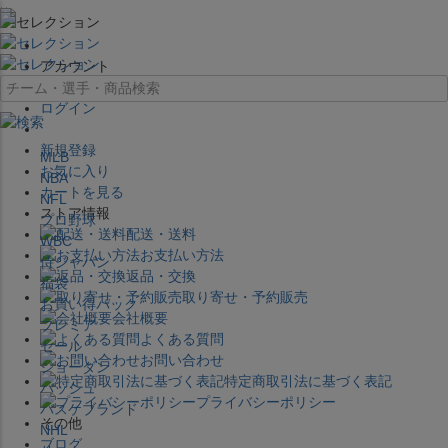
×
アカウント
ログイン
新規登録
MLB
お気に入り
NBA
カートを見る
NFL
ストア情報
プロ野球
配送・送料
WBC
お支払い方法
侍ジャパン
返品・交換
福袋
取り寄せ・予約販売
お買い得パック
会社概要
プレミア
よくある質問
セール
お問い合わせ
ジョーダン
特定商取引法に基づく表記
バッシュ
プライバシーポリシー
バスケブランド
その他
NHL
ブログ