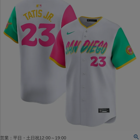
〒542-008
大阪府大阪市中央区西心斎橋1丁目6番14号
TEL:06-4708-3300
MAP
SHOP
BLOG
JR水道橋駅西口店
営業：土・日・祝日のみ 12:00-18:00
〒101-0061
東京都千代田区神田三崎町２丁目２２−１ 1F
MAP
SHOP
セレクション名古屋エスカ地下街店
営業：平日・土日祝12:00～19:00