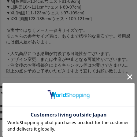
▼M[胸囲95-104cm/ウェスト81-89cm]
▼L[胸囲104-111cm/ウェスト89-97cm]
▼XL[胸囲111-123m/ウェスト97-109cm]
▼XXL[胸囲123-135cm/ウェスト109-121cm]
※実寸ではなくメーカー参考サイズです。
※こちらの参考サイズ表は、あくまで標準的な目安です。着用感
には個人差があります。
・人気商品につき納期が前後する可能性がございます。
・デザイン変更、または生産が中止となる可能性がございます。
・注文後のお客様都合によるキャンセル等はお受けできません。
以上の点を予めご了承いただきますよう宜しくお願い致します。
■サイズ：
▼アイテム情報に参考サイズ記載
■素材：-
■ブランド：ナイキ/Nike
■生産国：-
・商品は生産時期によってデザインやサイズに差が生じる場合がござい