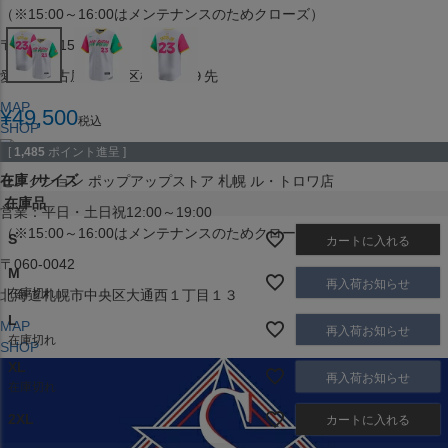
（※15:00～16:00はメンテナンスのためクローズ）
〒453-0015
愛知県名古屋市中村区椿町６−９先
MAP
¥
49,500
税込
SHOP
[
1,485
ポイント進呈 ]
在庫
サイズ
セレクション ポップアップストア 札幌 ル・トロワ店
在庫品
営業：平日・土日祝12:00～19:00
（※15:00～16:00はメンテナンスのためクローズ）
S
カートに入れる
〒060-0042
M
再入荷お知らせ
在庫切れ
北海道札幌市中央区大通西１丁目１３
L
MAP
再入荷お知らせ
在庫切れ
SHOP
XL
再入荷お知らせ
在庫切れ
2XL
カートに入れる