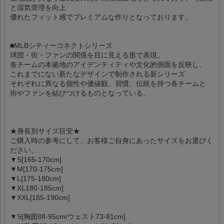
と湿気管理を向上
優れたフィット感でプレミアムな作りとなっております。
■MLBシティーコネクトシリーズ
球団・街・ファンの関係を目に見える形で表現。
各チームの本拠地のアイデンティティや文化的側面を反映し、
これまでにない新たなデザインで制作される新シリーズ
それぞれに異なる個性や価値観、習慣、伝統を持つ各チームと
街やファンを結びつけるものとなっている。
★身長別サイズ目安★
ご購入時の参考にして、お客様ご自身にあったサイズをお選びく
ださい。
▼S[165-170cm]
▼M[170-175cm]
▼L[175-180cm]
▼XL180-185cm]
▼XXL[185-190cm]
▼S[胸囲88-95cm/ウェスト73-81cm]