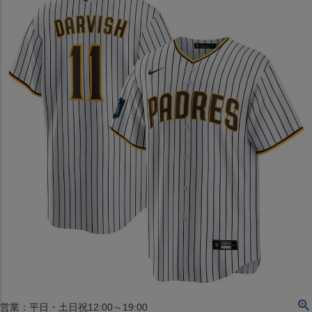
〒542-008
大阪府大阪市中央区西心斎橋1丁目6番14号
TEL:06-4708-3300
MAP
SHOP
BLOG
JR水道橋駅西口店
営業：土・日・祝日のみ 12:00-18:00
〒101-0061
東京都千代田区神田三崎町２丁目２２−１ 1F
MAP
SHOP
セレクション名古屋エスカ地下街店
営業：平日・土日祝12:00～19:00