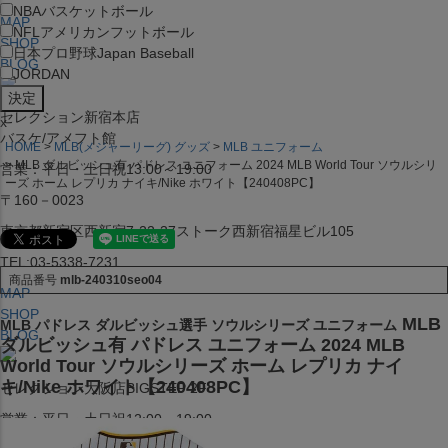
NBA
バスケットボール
MAP
NFL
アメリカンフットボール
SHOP
日本プロ野球
Japan Baseball
BLOG
JORDAN
セレクション新宿本店
x
バスケ/アメフト館
HOME
MLB(メジャーリーグ) グッズ
MLB ユニフォーム
MLB ダルビッシュ有 パドレス ユニフォーム 2024 MLB World Tour ソウルシリ
営業：平日・土日祝13:00～19:00
ーズ ホーム レプリカ ナイキ/Nike ホワイト【240408PC】
〒160－0023
東京都新宿区西新宿7-22-37ストーク西新宿福星ビル105
TEL:03-5338-7231
商品番号
mlb-240310seo04
MAP
SHOP
MLB
MLB パドレス ダルビッシュ選手 ソウルシリーズ ユニフォーム
BLOG
ダルビッシュ有 パドレス ユニフォーム 2024 MLB
World Tour ソウルシリーズ ホーム レプリカ ナイ
キ/Nike ホワイト【240408PC】
セレクション大阪店BIGSTEP 2F
営業：平日・土日祝12:00～19:00