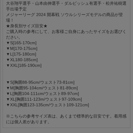
大谷翔平選手・山本由伸選手・ダルビッシュ有選手・松井祐樹選
手出場予定
メジャーリーグ 2024 開幕戦 ソウルシリーズモデルの商品が登
場！
★身長別サイズ目安★
ご購入時の参考にして、お客様ご自身にあったサイズをお選びく
ださい。
▼S[165-170cm]
▼M[170-175cm]
▼L[175-180cm]
▼XL180-185cm]
▼XXL[185-190cm]
▼S[胸囲88-95cm/ウェスト73-81cm]
▼M[胸囲95-104cm/ウェスト81-89cm]
▼L[胸囲104-111cm/ウェスト89-97cm]
▼XL[胸囲111-123m/ウェスト97-109cm]
▼XXL[胸囲123-135cm/ウェスト109-121cm]
※こちらの参考サイズ表は、あくまで標準的な目安です。着用感
には個人差があります。