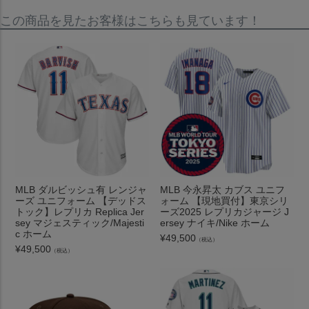
この商品を見たお客様はこちらも見ています！
MLB ダルビッシュ有 レンジャ
MLB 今永昇太 カブス ユニフ
ーズ ユニフォーム 【デッドス
ォーム 【現地買付】東京シリ
トック】レプリカ Replica Jer
ーズ2025 レプリカジャージ J
sey マジェスティック/Majesti
ersey ナイキ/Nike ホーム
c ホーム
¥
49,500
（税込）
¥
49,500
（税込）