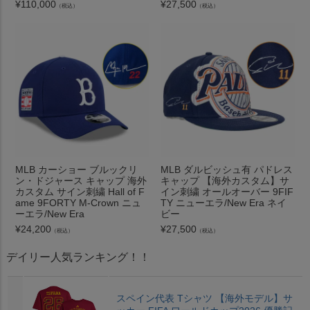
¥
110,000
¥
27,500
（税込）
（税込）
MLB カーショー ブルックリ
MLB ダルビッシュ有 パドレス
ン・ドジャース キャップ 海外
キャップ 【海外カスタム】サ
カスタム サイン刺繍 Hall of F
イン刺繍 オールオーバー 9FIF
ame 9FORTY M-Crown ニュ
TY ニューエラ/New Era ネイ
ーエラ/New Era
ビー
¥
24,200
¥
27,500
（税込）
（税込）
デイリー人気ランキング！！
スペイン代表 Tシャツ 【海外モデル】サ