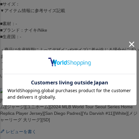
■サイズ：
▼アイテム情報に参考サイズ記載
■素材：-
■ブランド：ナイキ/Nike
■生産国：-
・商品は生産時期によってデザインやサイズに差が生じる場合がござい
ます。
・商品はモニターの影響で色の変化が感じられる場合がございます。
・洗濯・アイロンの使用につきましては、品質マークに従ってくださ
い。
[MLB x ナイキ パドレス ダルビッシュ選手 ソウルシリーズ ユニフォー
ム][ジャージ][ユニホーム][2024 MLB World Tour Seoul Series Home
Replica Player Jersey][San Diego Padres][Yu Darvish #11][White][メジ
ャーリーグ 大リーグ][SD]
レビューを書く