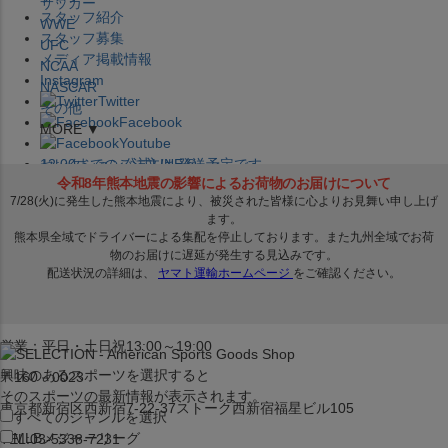
サッカー
スタッフ紹介
WWE
スタッフ募集
UFC
メディア掲載情報
NCAA
Instagram
NASCAR
Twitter
その他
Facebook
MORE ▼
Youtube
セレクション公式LINE@
12:00
までのご注文は
発送予定です。
在庫品は
1-3営業日内で発送
!! ※お取寄せ商品は対象外
×
セレクション新宿本店
ベースボール館
営業：平日・土日祝13:00～19:00
興味のあるスポーツを選択すると
〒160－0023
そのスポーツの最新情報が表示されます。
東京都新宿区西新宿7-22-37ストーク西新宿福星ビル105
すべてのジャンルを選択
MLB
メジャーリーグ
TEL:03-5338-7231