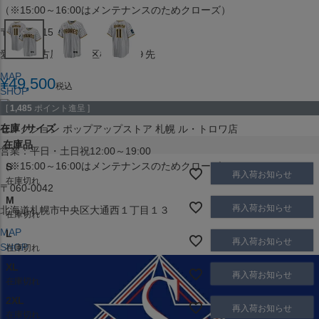
（※15:00～16:00はメンテナンスのためクローズ）
〒453-0015
愛知県名古屋市中村区椿町６−９先
MAP
¥
49,500
税込
SHOP
[
1,485
ポイント進呈 ]
在庫
サイズ
セレクション ポップアップストア 札幌 ル・トロワ店
在庫品
営業：平日・土日祝12:00～19:00
（※15:00～16:00はメンテナンスのためクローズ）
S
再入荷お知らせ
在庫切れ
〒060-0042
M
再入荷お知らせ
北海道札幌市中央区大通西１丁目１３
在庫切れ
MAP
L
再入荷お知らせ
SHOP
在庫切れ
XL
再入荷お知らせ
在庫切れ
2XL
再入荷お知らせ
在庫切れ