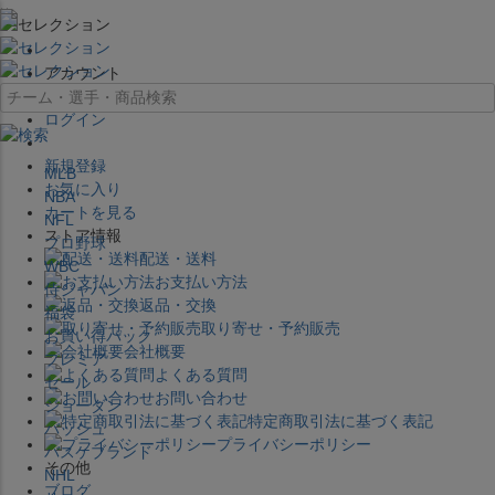
×
アカウント
ログイン
新規登録
MLB
お気に入り
NBA
カートを見る
NFL
ストア情報
プロ野球
配送・送料
WBC
お支払い方法
侍ジャパン
返品・交換
福袋
取り寄せ・予約販売
お買い得パック
会社概要
プレミア
よくある質問
セール
お問い合わせ
ジョーダン
特定商取引法に基づく表記
バッシュ
プライバシーポリシー
バスケブランド
その他
NHL
ブログ