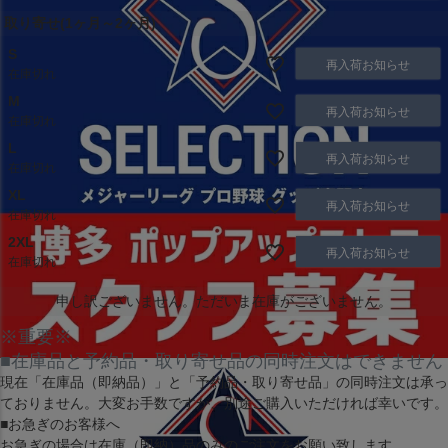
取り寄せ(1ヶ月～2ヶ月)
S
再入荷お知らせ
在庫切れ
M
再入荷お知らせ
在庫切れ
L
再入荷お知らせ
在庫切れ
XL
再入荷お知らせ
在庫切れ
2XL
再入荷お知らせ
在庫切れ
申し訳ございません。ただいま在庫がございません。
※重要※
■在庫品と予約品・取り寄せ品の同時注文はできません
現在
「在庫品（即納品）」
と
「予約品・取り寄せ品」
の同時注文は承っ
ておりません。大変お手数ですが、別途ご購入いただければ幸いです。
■お急ぎのお客様へ
お急ぎの場合は
在庫（即納）品
のみのご注文をお願い致します。