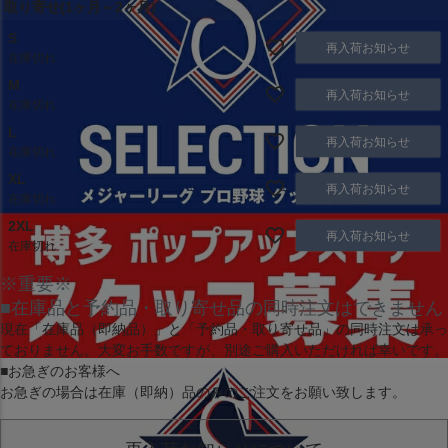
取り寄せ(1ヶ月～2ヶ月)
S
再入荷お知らせ
在庫切れ
M
再入荷お知らせ
在庫切れ
L
再入荷お知らせ
在庫切れ
XL
再入荷お知らせ
在庫切れ
2XL
再入荷お知らせ
在庫切れ
※重要※
■在庫品と予約品・取り寄せ品の同時注文はできません
現在
「在庫品（即納品）」
と
「予約品・取り寄せ品」
の同時注文は承っ
ておりません。大変お手数ですが、別途ご購入いただければ幸いです。
■お急ぎのお客様へ
お急ぎの場合は
在庫（即納）品
のみのご注文をお願い致します。