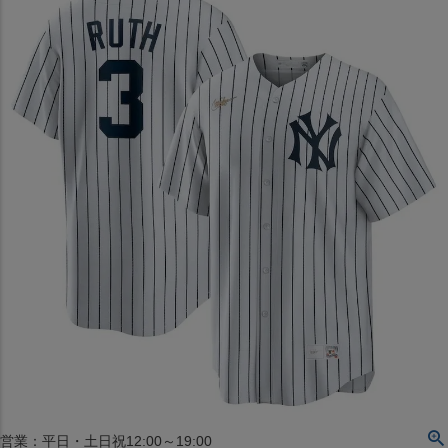
〒542-008
大阪府大阪市中央区西心斎橋1丁目6番14号
TEL:06-4708-3300
MAP
SHOP
BLOG
JR水道橋駅西口店
営業：土・日・祝日のみ 12:00-18:00
〒101-0061
東京都千代田区神田三崎町２丁目２２−１ 1F
MAP
SHOP
セレクション名古屋エスカ地下街店
営業：平日・土日祝12:00～19:00