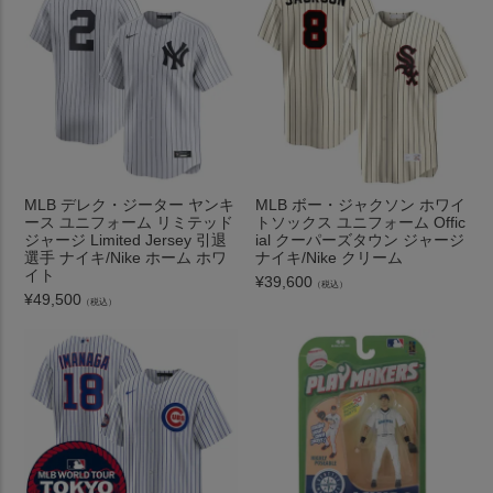
MLB デレク・ジーター ヤンキ
MLB ボー・ジャクソン ホワイ
ース ユニフォーム リミテッド
トソックス ユニフォーム Offic
ジャージ Limited Jersey 引退
ial クーパーズタウン ジャージ
選手 ナイキ/Nike ホーム ホワ
ナイキ/Nike クリーム
イト
¥
39,600
（税込）
¥
49,500
（税込）