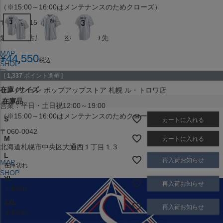
（※15:00～16:00はメンテナンスのためクローズ）
〒453-0015
愛知県名古屋市中村区椿町６−９先
MAP
¥
44,550
税込
SHOP
[
1,337
ポイント進呈 ]
在庫
サイズ
セレクション ポップアップストア 札幌 ル・トロワ店
在庫品
営業：平日・土日祝12:00～19:00
（※15:00～16:00はメンテナンスのためクローズ）
S
カートに入れる
〒060-0042
M
カートに入れる
北海道札幌市中央区大通西１丁目１３
L
再入荷お知らせ
MAP
在庫切れ
SHOP
XL
再入荷お知らせ
在庫切れ
2XL
再入荷お知らせ
在庫切れ