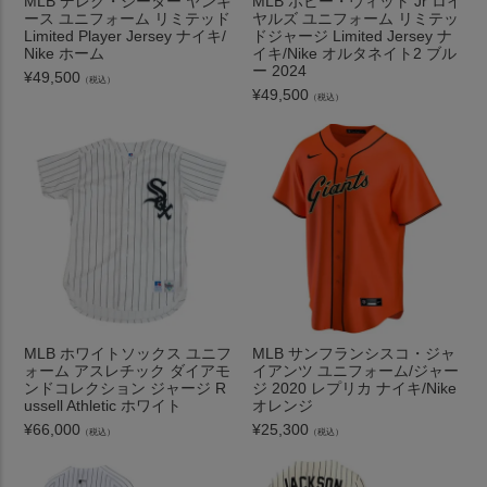
MLB デレク・ジーター ヤンキ
MLB ボビー・ウィット Jr ロイ
ース ユニフォーム リミテッド
ヤルズ ユニフォーム リミテッ
Limited Player Jersey ナイキ/
ドジャージ Limited Jersey ナ
Nike ホーム
イキ/Nike オルタネイト2 ブル
ー 2024
¥
49,500
（税込）
¥
49,500
（税込）
MLB ホワイトソックス ユニフ
MLB サンフランシスコ・ジャ
ォーム アスレチック ダイアモ
イアンツ ユニフォーム/ジャー
ンドコレクション ジャージ R
ジ 2020 レプリカ ナイキ/Nike
ussell Athletic ホワイト
オレンジ
¥
66,000
¥
25,300
（税込）
（税込）