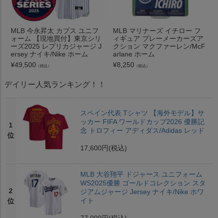
MLB 今永昇太 カブス ユニフ
MLB マリナーズ イチロー フ
ォーム 【現地買付】東京シリ
ィギュア プレーメーカーズア
ーズ2025 レプリカジャージ J
クション マクファーレン/McF
ersey ナイキ/Nike ホーム
arlane ホーム
¥
49,500
¥
8,250
（税込）
（税込）
デイリー人気ランキング！！
スペイン代表 Tシャツ 【海外モデル】サ
ッカー FIFA ワールドカップ2026 優勝記
1
念 トロフィー アディダス/Adidas レッド
位
17,600円
(税込)
MLB 大谷翔平 ドジャース ユニフォーム
WS2025優勝 ゴールドコレクション スタ
2
ジアムジャージ Jersey ナイキ/Nike ホワ
イト
位
77,000円
(税込)