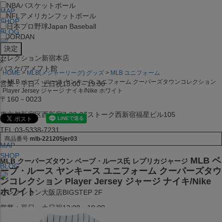
NBA
バスケットボール
MAP
NFL
アメリカンフットボール
SHOP
日本プロ野球
Japan Baseball
BLOG
JORDAN
セレクション新宿本店
x
バスケ/アメフト館
HOME
MLB(メジャーリーグ) グッズ
MLB ユニフォーム
MLB ベーブ・ルース ヤンキース ユニフォーム クーパーズタウンコレクション
営業：平日・土日祝13:00～19:00
Player Jersey ジャージ ナイキ/Nike ホワイト
〒160－0023
東京都新宿区西新宿7-22-37ストーク西新宿福星ビル105
TEL:03-5338-7231
商品番号
mlb-221205jer03
MAP
SHOP
MLB ベ
MLB クーパーズタウン ベーブ・ルース氏 レプリカジャージ
BLOG
ーブ・ルース ヤンキース ユニフォーム クーパーズタウ
ンコレクション Player Jersey ジャージ ナイキ/Nike
ホワイト
セレクション大阪店BIGSTEP 2F
営業：平日・土日祝12:00～19:00