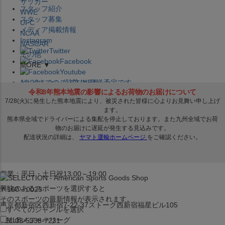
サッカー
スタッフ紹介
WWE
スタッフ募集
UFC
メディア掲載情報
NCAA
Instagram
NASCAR
Twitter
その他
Facebook
MORE ▼
Youtube
セレクション公式LINE@
12:00
までのご注文は
発送予定です。
在庫品は
1-3営業日内で発送
!! ※お取寄せ商品は対象外
×
セレクション新宿本店
ベースボール館
営業：平日・土日祝13:00～19:00
興味のあるスポーツを選択すると
〒160－0023
そのスポーツの最新情報が表示されます。
東京都新宿区西新宿7-22-37ストーク西新宿福星ビル105
すべてのジャンルを選択
MLB
メジャーリーグ
TEL:03-5338-7231