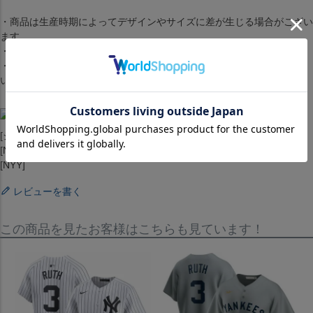
・商品は生産時期によってデザインやサイズに差が生じる場合がござい
ます。
・商品はモニターの影響で色の変化が感じられる場合がございます。
・洗濯・アイロンの使用につきましては、品質マークに従ってくださ
い。
[ジャージ][ユニホーム][Home Cooperstown Collection Player Jersey]
[New York Yankees][Babe Ruth #3][White][メジャーリーグ 大リーグ]
[NYY]
レビューを書く
この商品を見たお客様はこちらも見ています！