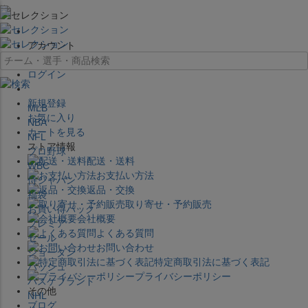
×
アカウント
ログイン
新規登録
MLB
お気に入り
NBA
カートを見る
NFL
ストア情報
プロ野球
配送・送料
WBC
お支払い方法
侍ジャパン
返品・交換
福袋
取り寄せ・予約販売
お買い得パック
会社概要
プレミア
よくある質問
セール
お問い合わせ
ジョーダン
特定商取引法に基づく表記
バッシュ
プライバシーポリシー
バスケブランド
その他
NHL
ブログ