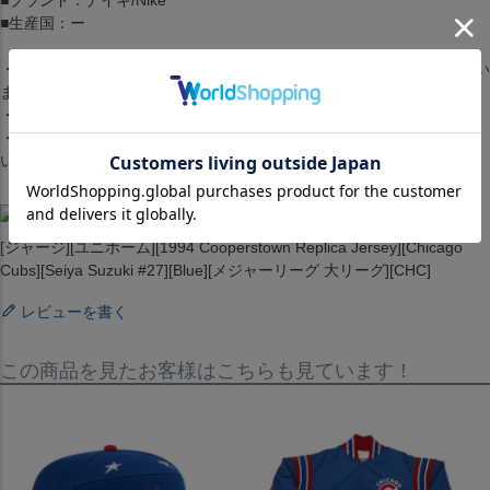
■ブランド：ナイキ/Nike
■生産国：ー
・商品は生産時期によってデザインやサイズに差が生じる場合がござい
ます。
・商品はモニターの影響で色の変化が感じられる場合がございます。
・洗濯・アイロンの使用につきましては、品質マークに従ってくださ
い。
[ジャージ][ユニホーム][1994 Cooperstown Replica Jersey][Chicago
Cubs][Seiya Suzuki #27][Blue][メジャーリーグ 大リーグ][CHC]
レビューを書く
この商品を見たお客様はこちらも見ています！