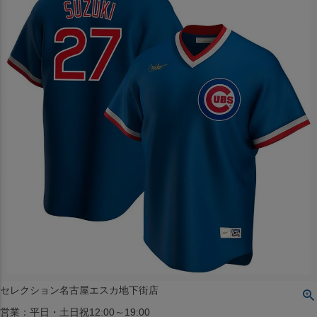
〒542-008
大阪府大阪市中央区西心斎橋1丁目6番14号
TEL:06-4708-3300
MAP
SHOP
BLOG
JR水道橋駅西口店
営業：土・日・祝日のみ 12:00-18:00
〒101-0061
東京都千代田区神田三崎町２丁目２２−１ 1F
MAP
SHOP
セレクション名古屋エスカ地下街店
営業：平日・土日祝12:00～19:00