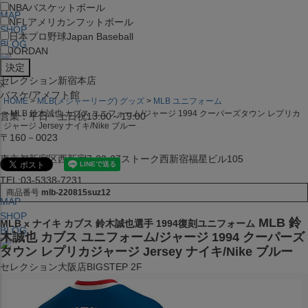
NBA
バスケットボール
MAP
NFL
アメリカンフットボール
SHOP
日本プロ野球
Japan Baseball
BLOG
JORDAN
セレクション新宿本店
x
バスケ/アメフト館
HOME
MLB(メジャーリーグ) グッズ
MLB ユニフォーム
MLB 鈴木誠也 カブス ユニフォーム/ジャージ 1994 クーパーズタウン レプリカ
営業：平日・土日祝13:00～19:00
ジャージ Jersey ナイキ/Nike ブルー
〒160－0023
東京都新宿区西新宿7-22-37ストーク西新宿福星ビル105
TEL:03-5338-7231
商品番号
mlb-220815suz12
MAP
SHOP
MLB 鈴
MLB x ナイキ カブス 鈴木誠也選手 1994復刻ユニフォーム
BLOG
木誠也 カブス ユニフォーム/ジャージ 1994 クーパーズ
タウン レプリカジャージ Jersey ナイキ/Nike ブルー
セレクション大阪店BIGSTEP 2F
営業：平日・土日祝12:00～19:00