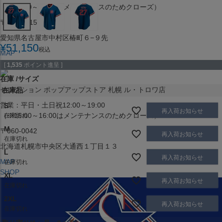
（※15:00～16:00はメンテナンスのためクローズ）
〒453-0015
愛知県名古屋市中村区椿町６−９先
¥
51,150
税込
MAP
SHOP
[
1,535
ポイント進呈 ]
在庫
サイズ
セレクション ポップアップストア 札幌 ル・トロワ店
在庫品
営業：平日・土日祝12:00～19:00
S
再入荷お知らせ
（※15:00～16:00はメンテナンスのためクローズ）
在庫切れ
M
〒060-0042
再入荷お知らせ
在庫切れ
北海道札幌市中央区大通西１丁目１３
L
再入荷お知らせ
MAP
在庫切れ
SHOP
XL
再入荷お知らせ
在庫切れ
2XL
再入荷お知らせ
在庫切れ