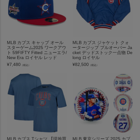
MLB カブス キャップ オール
MLB カブス ジャケット クォ
スターゲーム2025 ワークアウ
ータージップ プルオーバー Ja
ト 59FIFTY Fitted ニューエラ/
cket デッドストック一点物 De
New Era ロイヤル レッド
long ロイヤル
¥
7,480
¥
82,500
（税込）
（税込）
MLB カブス Tシャツ 【現地買
MLB 東京シリーズ 2025 カブ