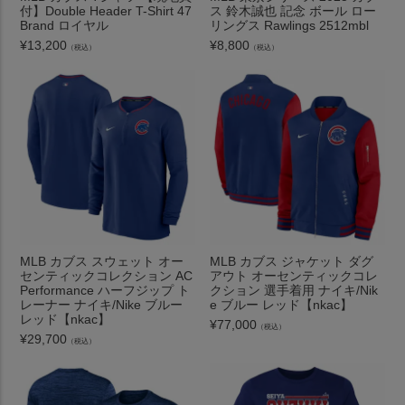
付】Double Header T-Shirt 47
ス 鈴木誠也 記念 ボール ロー
Brand ロイヤル
リングス Rawlings 2512mbl
¥
13,200
¥
8,800
（税込）
（税込）
MLB カブス スウェット オー
MLB カブス ジャケット ダグ
センティックコレクション AC
アウト オーセンティックコレ
Performance ハーフジップ ト
クション 選手着用 ナイキ/Nik
レーナー ナイキ/Nike ブルー
e ブルー レッド【nkac】
レッド【nkac】
¥
77,000
（税込）
¥
29,700
（税込）