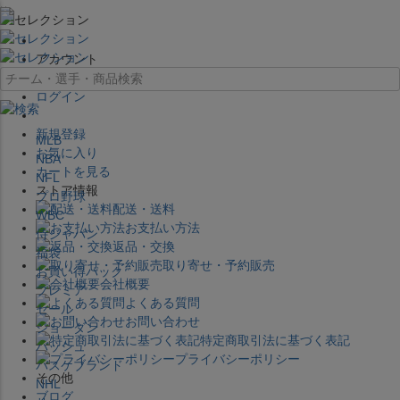
×
アカウント
ログイン
新規登録
MLB
お気に入り
NBA
カートを見る
NFL
ストア情報
プロ野球
配送・送料
WBC
お支払い方法
侍ジャパン
返品・交換
福袋
取り寄せ・予約販売
お買い得パック
会社概要
プレミア
よくある質問
セール
お問い合わせ
ジョーダン
特定商取引法に基づく表記
バッシュ
プライバシーポリシー
バスケブランド
その他
NHL
ブログ