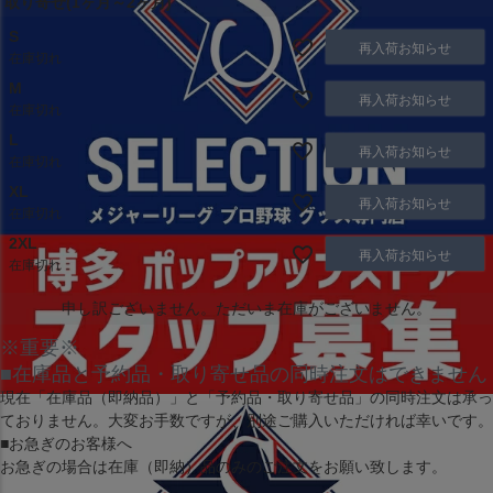
取り寄せ(1ヶ月～2ヶ月)
S
再入荷お知らせ
在庫切れ
M
再入荷お知らせ
在庫切れ
L
再入荷お知らせ
在庫切れ
XL
再入荷お知らせ
在庫切れ
2XL
再入荷お知らせ
在庫切れ
申し訳ございません。ただいま在庫がございません。
※重要※
■在庫品と予約品・取り寄せ品の同時注文はできません
現在
「在庫品（即納品）」
と
「予約品・取り寄せ品」
の同時注文は承っ
ておりません。大変お手数ですが、別途ご購入いただければ幸いです。
■お急ぎのお客様へ
お急ぎの場合は
在庫（即納）品
のみのご注文をお願い致します。