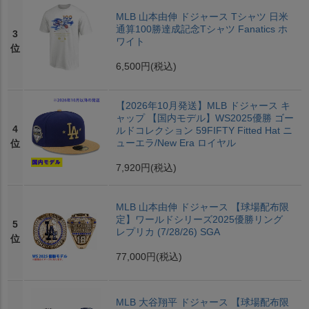
MLB 山本由伸 ドジャース Tシャツ 日米
通算100勝達成記念Tシャツ Fanatics ホ
3
ワイト
位
6,500円
(税込)
【2026年10月発送】MLB ドジャース キ
ャップ 【国内モデル】WS2025優勝 ゴー
4
ルドコレクション 59FIFTY Fitted Hat ニ
ューエラ/New Era ロイヤル
位
7,920円
(税込)
MLB 山本由伸 ドジャース 【球場配布限
定】ワールドシリーズ2025優勝リング
5
レプリカ (7/28/26) SGA
位
77,000円
(税込)
MLB 大谷翔平 ドジャース 【球場配布限