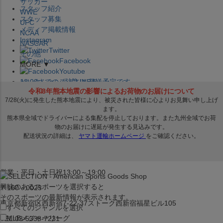
サッカー
スタッフ紹介
WWE
スタッフ募集
UFC
メディア掲載情報
NCAA
Instagram
NASCAR
Twitter
その他
Facebook
MORE ▼
Youtube
セレクション公式LINE@
12:00
までのご注文は
発送予定です。
在庫品は
1-3営業日内で発送
!! ※お取寄せ商品は対象外
×
セレクション新宿本店
ベースボール館
営業：平日・土日祝13:00～19:00
興味のあるスポーツを選択すると
〒160－0023
そのスポーツの最新情報が表示されます。
東京都新宿区西新宿7-22-37ストーク西新宿福星ビル105
すべてのジャンルを選択
MLB
メジャーリーグ
TEL:03-5338-7231