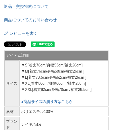
返品・交換特約について
商品についてのお問い合わせ
レビューを書く
アイテム詳細
▼S[着丈76cm/身幅53cm/袖丈26cm]
▼M[着丈76cm/身幅58cm/袖丈26cm ]
▼L[着丈78.5cm/身幅62cm/袖丈26cm ]
サイズ
▼XL[着丈80cm/身幅66cm /袖丈28cm]
▼XXL[着丈82cm/身幅70cm /袖丈28.5cm]
●商品サイズの測り方はこちら
素材
ポリエステル100%
ブラン
ナイキ/Nike
ド