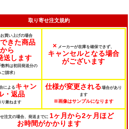
取り寄せ注文規約
のお買い上げの場合
ができた商品
×
メーカーが在庫を確保できず、
から
キャンセルとなる場合
発送します
がございます
手数料は初回発送分の
みご請求）
キャン
仕様が変更される
合による
場合があり
ル・返品
ます
※画像はサンプルになります
承り兼ねます
1ヶ月から2ヶ月ほど
寄せ注文の場合、発送までに
お時間がかかります