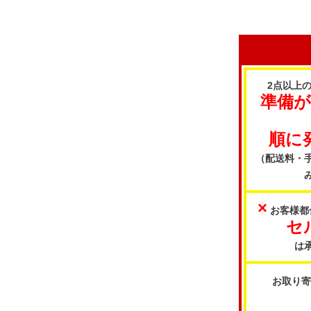
2点以上
準備
順に
（配送料・
×
お客様都
セ
は
お取り