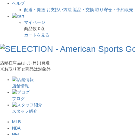
ヘルプ
配送・発送
お支払い方法
返品・交換
取り寄せ・予約販売
マイページ
商品数:
0
点
カートを見る
店頭在庫品は
-月-日(-)
発送
※お取り寄せ商品は対象外
店舗情報
ブログ
スタッフ紹介
MLB
NBA
NFL