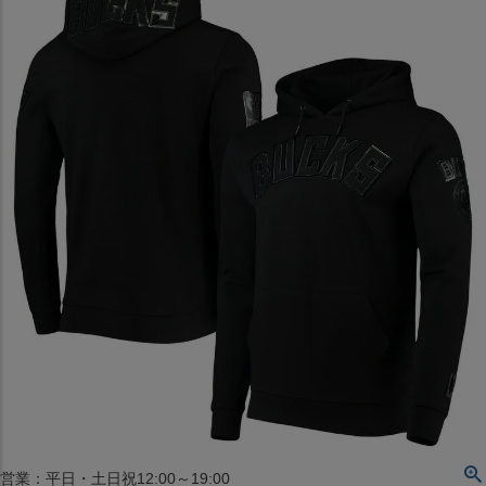
〒542-008
大阪府大阪市中央区西心斎橋1丁目6番14号
TEL:06-4708-3300
MAP
SHOP
BLOG
JR水道橋駅西口店
営業：土・日・祝日のみ 12:00-18:00
〒101-0061
東京都千代田区神田三崎町２丁目２２−１ 1F
MAP
SHOP
セレクション名古屋エスカ地下街店
営業：平日・土日祝12:00～19:00