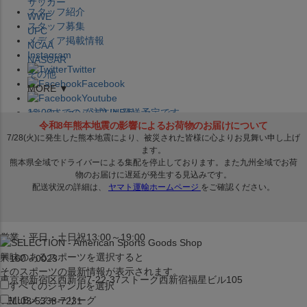
サッカー
スタッフ紹介
WWE
スタッフ募集
UFC
メディア掲載情報
NCAA
Instagram
NASCAR
Twitter
その他
Facebook
MORE ▼
Youtube
セレクション公式LINE@
12:00
までのご注文は
発送予定です。
在庫品は
1-3営業日内で発送
!! ※お取寄せ商品は対象外
×
セレクション新宿本店
ベースボール館
営業：平日・土日祝13:00～19:00
興味のあるスポーツを選択すると
〒160－0023
そのスポーツの最新情報が表示されます。
東京都新宿区西新宿7-22-37ストーク西新宿福星ビル105
すべてのジャンルを選択
MLB
メジャーリーグ
TEL:03-5338-7231