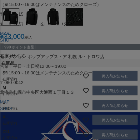
（※15:00～16:00はメンテナンスのためクローズ）
〒453-0015
愛知県名古屋市中村区椿町６−９先
MAP
¥
33,000
税込
SHOP
[
990
ポイント進呈 ]
在庫
サイズ
セレクション ポップアップストア 札幌 ル・トロワ店
在庫品
営業：平日・土日祝12:00～19:00
（※15:00～16:00はメンテナンスのためクローズ）
S
再入荷お知らせ
在庫切れ
〒060-0042
M
再入荷お知らせ
北海道札幌市中央区大通西１丁目１３
在庫切れ
MAP
L
再入荷お知らせ
SHOP
在庫切れ
XL
再入荷お知らせ
在庫切れ
2XL
再入荷お知らせ
在庫切れ