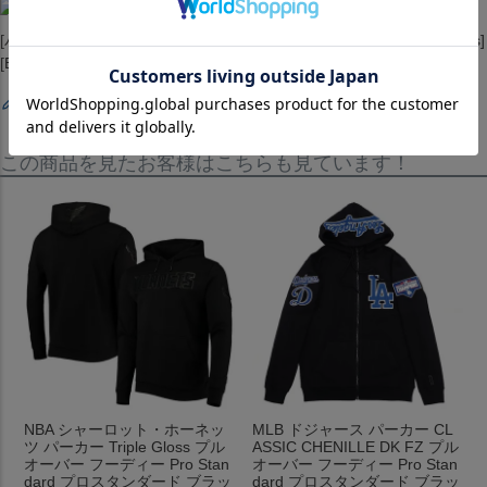
[パーカー][フーディー][Triple Gloss Pullover Hoodie][Milwaukee Bucks]
[Black ][バスケットボール][MIL]
レビューを書く
この商品を見たお客様はこちらも見ています！
NBA シャーロット・ホーネッ
MLB ドジャース パーカー CL
ツ パーカー Triple Gloss プル
ASSIC CHENILLE DK FZ プル
オーバー フーディー Pro Stan
オーバー フーディー Pro Stan
dard プロスタンダード ブラッ
dard プロスタンダード ブラッ