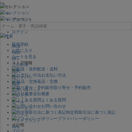
×
アカウント
ログイン
新規登録
MLB
お気に入り
NBA
カートを見る
NFL
ストア情報
プロ野球
配送・送料
WBC
お支払い方法
侍ジャパン
返品・交換
福袋
取り寄せ・予約販売
お買い得パック
会社概要
プレミア
よくある質問
セール
お問い合わせ
ジョーダン
特定商取引法に基づく表記
バッシュ
プライバシーポリシー
バスケブランド
その他
NHL
ブログ