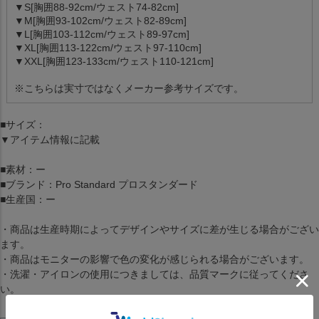
▼S[胸囲88-92cm/ウェスト74-82cm]
▼M[胸囲93-102cm/ウェスト82-89cm]
▼L[胸囲103-112cm/ウェスト89-97cm]
▼XL[胸囲113-122cm/ウェスト97-110cm]
▼XXL[胸囲123-133cm/ウェスト110-121cm]
※こちらは実寸ではなくメーカー参考サイズです。
■サイズ：
▼アイテム情報に記載
■素材：ー
■ブランド：Pro Standard プロスタンダード
■生産国：ー
・商品は生産時期によってデザインやサイズに差が生じる場合がござい
ます。
・商品はモニターの影響で色の変化が感じられる場合がございます。
・洗濯・アイロンの使用につきましては、品質マークに従ってくださ
い。