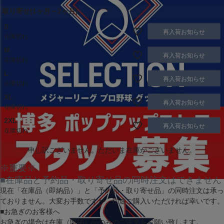
取り寄せ(1ヶ月～2ヶ月)
S
再入荷お知らせ
在庫切れ
M
再入荷お知らせ
在庫切れ
L
再入荷お知らせ
在庫切れ
XL
再入荷お知らせ
在庫切れ
2XL
再入荷お知らせ
在庫切れ
申し訳ございません。ただいま在庫がございません。
※重要※
■在庫品と予約品・取り寄せ品の同時注文はできません
現在
「在庫品（即納品）」
と
「予約品・取り寄せ品」
の同時注文は承っ
ておりません。大変お手数ですが、別途ご購入いただければ幸いです。
■お急ぎのお客様へ
お急ぎの場合は
在庫（即納）品
のみのご注文をお願い致します。