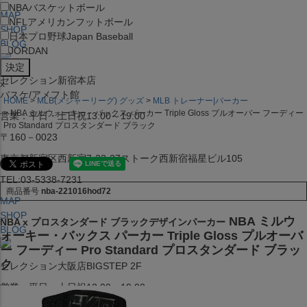
NBA
バスケットボール
MAP
NFL
アメリカンフットボール
SHOP
日本プロ野球
Japan Baseball
BLOG
JORDAN
セレクション新宿本店
x
バスケ/アメフト館
HOME
MLB(メジャーリーグ) グッズ
MLB トレーナー|パーカー
NBA ミルウォーキー・バックス パーカー Triple Gloss プルオーバー フーディー
営業：平日・土日祝13:00～19:00
Pro Standard プロスタンダード ブラック
〒160－0023
東京都新宿区西新宿7-22-37ストーク西新宿福星ビル105
TEL:03-5338-7231
商品番号
nba-221016hod72
MAP
SHOP
NBA ミルウ
NBA x プロスタンダード ブラックデザインパーカー
BLOG
ォーキー・バックス パーカー Triple Gloss プルオーバ
ー フーディー Pro Standard プロスタンダード ブラッ
ク
セレクション大阪店BIGSTEP 2F
営業：平日・土日祝12:00～19:00