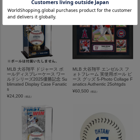
MLB 大谷翔平 ドジャース ボ
MLB 大谷翔平 エンゼルス フ
ールディスプレーケース ワー
ォトフレーム 実使用ボール ピ
ルドシリーズ2025優勝記念 Su
ース グッズ 5-Photo Collage F
blimated Display Case Fanatic
anatics Authentic 25ohtgds
s
¥
60,500
（税込）
¥
24,200
（税込）