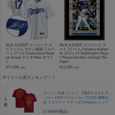
MLB 大谷翔平 ドジャース ユ
MLB 大谷翔平 ドジャース フ
ニフォーム サイン刺繍 シルバ
ォトフレーム Fanatics Authen
ー レプリカ Customized Repli
tic 10.5 x 13 Sublimated Playe
ca Jersey ナイキ/Nike ホワイ
r Plaque fanatics oh24gd 25o
ト
htgds
¥
77,000
¥
13,200
（税込）
（税込）
デイリー人気ランキング！！
スペイン代表 Tシャツ 【海外モデル】サ
ッカー FIFA ワールドカップ2026 優勝記
1
念 トロフィー アディダス/Adidas レッド
位
17,600円
(税込)