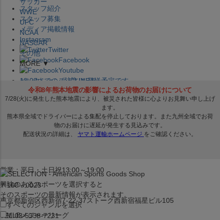
サッカー
スタッフ紹介
WWE
スタッフ募集
UFC
メディア掲載情報
NCAA
Instagram
NASCAR
Twitter
その他
Facebook
MORE ▼
Youtube
セレクション公式LINE@
12:00
までのご注文は
発送予定です。
在庫品は
1-3営業日内で発送
!! ※お取寄せ商品は対象外
×
セレクション新宿本店
ベースボール館
営業：平日・土日祝13:00～19:00
興味のあるスポーツを選択すると
〒160－0023
そのスポーツの最新情報が表示されます。
東京都新宿区西新宿7-22-37ストーク西新宿福星ビル105
すべてのジャンルを選択
MLB
メジャーリーグ
TEL:03-5338-7231