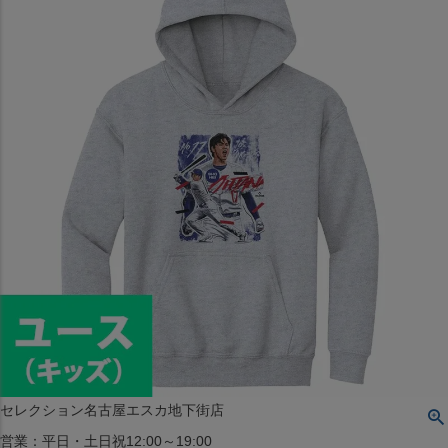
〒542-008
大阪府大阪市中央区西心斎橋1丁目6番14号
TEL:06-4708-3300
MAP
SHOP
BLOG
JR水道橋駅西口店
営業：土・日・祝日のみ 12:00-18:00
〒101-0061
東京都千代田区神田三崎町２丁目２２−１ 1F
MAP
SHOP
セレクション名古屋エスカ地下街店
営業：平日・土日祝12:00～19:00