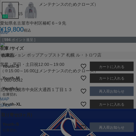
（※15:00～16:00はメンテナンスのためクローズ）
〒453-0015
愛知県名古屋市中村区椿町６−９先
¥
19,800
税込
MAP
SHOP
[
594
ポイント進呈 ]
在庫
サイズ
セレクション ポップアップストア 札幌 ル・トロワ店
在庫品
営業：平日・土日祝12:00～19:00
Youth-S
カートに入れる
（※15:00～16:00はメンテナンスのためクローズ）
Youth-M
カートに入れる
〒060-0042
Youth-L
北海道札幌市中央区大通西１丁目１３
再入荷お知らせ
在庫切れ
MAP
Youth-XL
カートに入れる
SHOP
取り寄せ(3ヶ月)
Youth-S
再入荷お知らせ
在庫切れ