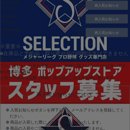
Youth-M
再入荷お知らせ
在庫切れ
Youth-L
再入荷お知らせ
在庫切れ
Youth-XL
再入荷お知らせ
在庫切れ
※重要※
■在庫品と予約品・取り寄せ品の同時注文はできません
現在
「在庫品（即納品）」
と
「予約品・取り寄せ品」
の同時注文は承っ
ておりません。大変お手数ですが、別途ご購入いただければ幸いです。
■お急ぎのお客様へ
お急ぎの場合は
在庫（即納）品
のみのご注文をお願い致します。
再入荷お知らせについて
入荷お知らせボタンを押下して、メールアドレスを登録してく
ださい。
商品が入荷した際にメールでお知らせいたします。
商品の入荷やご注文を確定するものではありません。