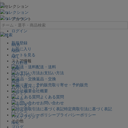
×
アカウント
ログイン
新規登録
MLB
お気に入り
NBA
カートを見る
NFL
ストア情報
プロ野球
配送・送料
WBC
お支払い方法
侍ジャパン
返品・交換
福袋
取り寄せ・予約販売
お買い得パック
会社概要
プレミア
よくある質問
セール
お問い合わせ
ジョーダン
特定商取引法に基づく表記
バッシュ
プライバシーポリシー
バスケブランド
その他
NHL
ブログ