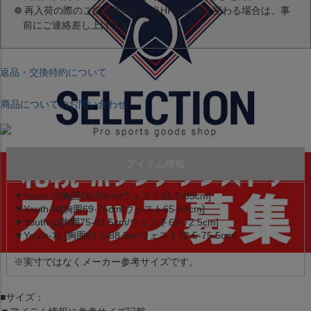
再入荷の際のご提供価格が、当HPの価格と変わる場合は、事
前にご連絡差し上げます。
返品・交換特約について
商品についてのお問い合わせ
アイテム情報
▼Youth-S[胸囲66-69cm/ウェスト61.5-65cm]
▼Youth-M[胸囲69-75cm/ウェスト65-69cm]
▼Youth-L[胸囲75-81.5cm/ウェスト69-72.5cm]
▼Youth-XL[胸囲81.5-88.5m/ウェスト72.5-75.5cm]
※実寸ではなくメーカー参考サイズです。
■サイズ：