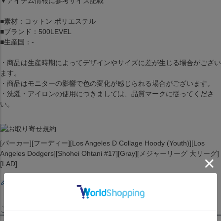
▼アイテム情報に参考サイズ記載
■素材：コットン ポリエステル
■ブランド：500LEVEL
■生産国：-
・商品は生産時期によってデザインやサイズに差が生じる場合がござい
ます。
・商品はモニターの影響で色の変化が感じられる場合がございます。
・洗濯・アイロンの使用につきましては、品質マークに従ってくださ
い。
[パーカー][フーディー][Los Angeles D Collage Hoody (Youth)][Los
Angeles Dodgers][Shohei Ohtani #17][Gray][メジャーリーグ 大リーグ]
[LAD]
レビューを書く
この商品を見たお客様はこちらも見ています！