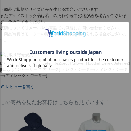
・商品は状態やサイズに差が生じる場合がございます。
またデッドストック品は若干の汚れや経年劣化がある場合がございま
す。予めご了承ください。
状態についてはメールやお電話でお気軽にお問い合わせください。
・商品写真はモニターの影響で色の変化が感じられる場合がございま
す。
[パーカー][フーディー][Jeter Re2pect Pullover Hoodie][Derek Jeter #2]
[Navy][メジャーリーグ 大リーグ][デレク・ジーター/ディレク・ジータ
ー/ディレック・ジーター]
レビューを書く
この商品を見たお客様はこちらも見ています！