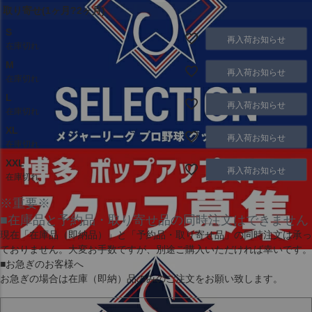
取り寄せ(1ヶ月?2ヶ月)
S
再入荷お知らせ
在庫切れ
M
再入荷お知らせ
在庫切れ
L
再入荷お知らせ
在庫切れ
XL
再入荷お知らせ
在庫切れ
XXL
再入荷お知らせ
在庫切れ
※重要※
■在庫品と予約品・取り寄せ品の同時注文はできません
現在
「在庫品（即納品）」
と
「予約品・取り寄せ品」
の同時注文は承っ
ておりません。大変お手数ですが、別途ご購入いただければ幸いです。
■お急ぎのお客様へ
お急ぎの場合は
在庫（即納）品
のみのご注文をお願い致します。