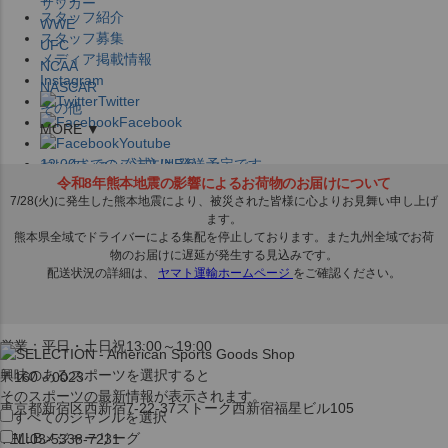
サッカー
スタッフ紹介
WWE
スタッフ募集
UFC
メディア掲載情報
NCAA
Instagram
NASCAR
Twitter
その他
Facebook
MORE ▼
Youtube
セレクション公式LINE@
12:00
までのご注文は
発送予定です。
在庫品は
1-3営業日内で発送
!! ※お取寄せ商品は対象外
×
セレクション新宿本店
ベースボール館
営業：平日・土日祝13:00～19:00
興味のあるスポーツを選択すると
〒160－0023
そのスポーツの最新情報が表示されます。
東京都新宿区西新宿7-22-37ストーク西新宿福星ビル105
すべてのジャンルを選択
MLB
メジャーリーグ
TEL:03-5338-7231