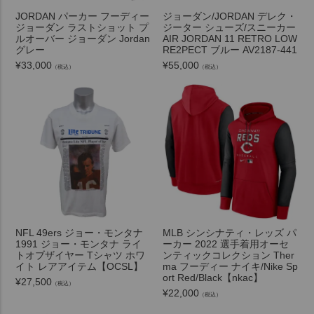
JORDAN パーカー フーディー
ジョーダン/JORDAN デレク・
ジョーダン ラストショット プ
ジーター シューズ/スニーカー
ルオーバー ジョーダン Jordan
AIR JORDAN 11 RETRO LOW
グレー
RE2PECT ブルー AV2187-441
¥
33,000
¥
55,000
（税込）
（税込）
NFL 49ers ジョー・モンタナ
MLB シンシナティ・レッズ パ
1991 ジョー・モンタナ ライ
ーカー 2022 選手着用オーセ
トオブザイヤー Tシャツ ホワ
ンティックコレクション Ther
イト レアアイテム【OCSL】
ma フーディー ナイキ/Nike Sp
ort Red/Black【nkac】
¥
27,500
（税込）
¥
22,000
（税込）