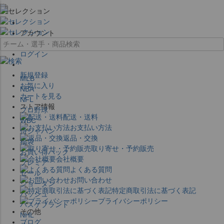
×
アカウント
ログイン
新規登録
MLB
お気に入り
NBA
カートを見る
NFL
ストア情報
プロ野球
配送・送料
WBC
お支払い方法
侍ジャパン
返品・交換
福袋
取り寄せ・予約販売
お買い得パック
会社概要
プレミア
よくある質問
セール
お問い合わせ
ジョーダン
特定商取引法に基づく表記
バッシュ
プライバシーポリシー
バスケブランド
その他
NHL
ブログ