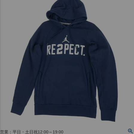
〒542-008
大阪府大阪市中央区西心斎橋1丁目6番14号
TEL:06-4708-3300
MAP
SHOP
BLOG
JR水道橋駅西口店
営業：土・日・祝日のみ 12:00-18:00
〒101-0061
東京都千代田区神田三崎町２丁目２２−１ 1F
MAP
SHOP
セレクション名古屋エスカ地下街店
営業：平日・土日祝12:00～19:00