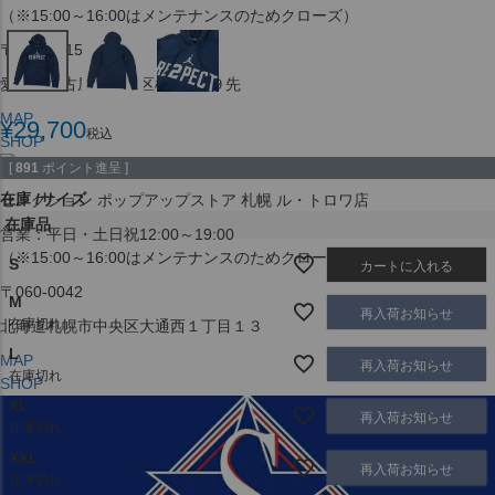
（※15:00～16:00はメンテナンスのためクローズ）
〒453-0015
愛知県名古屋市中村区椿町６−９先
MAP
¥
29,700
税込
SHOP
[
891
ポイント進呈 ]
在庫
サイズ
セレクション ポップアップストア 札幌 ル・トロワ店
在庫品
営業：平日・土日祝12:00～19:00
（※15:00～16:00はメンテナンスのためクローズ）
S
カートに入れる
〒060-0042
M
再入荷お知らせ
在庫切れ
北海道札幌市中央区大通西１丁目１３
L
MAP
再入荷お知らせ
在庫切れ
SHOP
XL
再入荷お知らせ
在庫切れ
XXL
再入荷お知らせ
在庫切れ