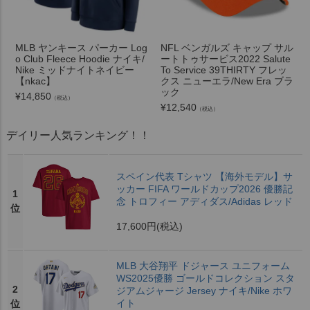
MLB ヤンキース パーカー Log
NFL ベンガルズ キャップ サル
o Club Fleece Hoodie ナイキ/
ートトゥサービス2022 Salute
Nike ミッドナイトネイビー
To Service 39THIRTY フレッ
【nkac】
クス ニューエラ/New Era ブラ
ック
¥
14,850
（税込）
¥
12,540
（税込）
デイリー人気ランキング！！
スペイン代表 Tシャツ 【海外モデル】サ
ッカー FIFA ワールドカップ2026 優勝記
1
念 トロフィー アディダス/Adidas レッド
位
17,600円
(税込)
MLB 大谷翔平 ドジャース ユニフォーム
WS2025優勝 ゴールドコレクション スタ
2
ジアムジャージ Jersey ナイキ/Nike ホワ
イト
位