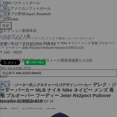
NBA
バスケットボール
MAP
NFL
アメリカンフットボール
SHOP
日本プロ野球
Japan Baseball
BLOG
JORDAN
セレクション新宿本店
x
バスケ/アメフト館
HOME
MLB(メジャーリーグ) グッズ
MLB トレーナー|パーカー
デレク・ジーター パーカー MLB ナイキ Nike ネイビー メンズ 長袖 プルオーバ
営業：平日・土日祝13:00～19:00
ー フーディー Jeter Re2pect Pullover Hoodie 828553-419
〒160－0023
東京都新宿区西新宿7-22-37ストーク西新宿福星ビル105
TEL:03-5338-7231
商品番号
mlb-210314itm01
MAP
SHOP
デレク・ジ
デレク・ジーター氏シグネチャーロゴデザインパーカー
BLOG
ーター パーカー MLB ナイキ Nike ネイビー メンズ 長
袖 プルオーバー フーディー Jeter Re2pect Pullover
Hoodie 828553-419
セレクション大阪店BIGSTEP 2F
営業：平日・土日祝12:00～19:00