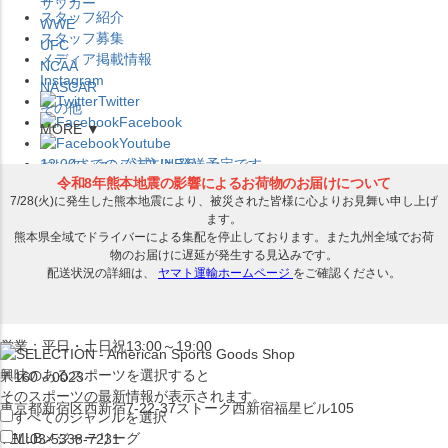
サッカー
スタッフ紹介
WWE
スタッフ募集
UFC
メディア掲載情報
NCAA
Instagram
NASCAR
Twitter
その他
Facebook
MORE ▼
Youtube
セレクション公式LINE@
12:00
までのご注文は
発送予定です。
在庫品は
1-3営業日内で発送
!! ※お取寄せ商品は対象外
×
セレクション新宿本店
ベースボール館
営業：平日・土日祝13:00～19:00
興味のあるスポーツを選択すると
〒160－0023
そのスポーツの最新情報が表示されます。
東京都新宿区西新宿7-22-37ストーク西新宿福星ビル105
すべてのジャンルを選択
MLB
メジャーリーグ
TEL:03-5338-7231