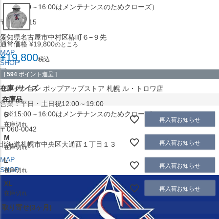
（※15:00～16:00はメンテナンスのためクローズ）
〒453-0015
愛知県名古屋市中村区椿町６−９先
通常価格
¥
19,800
のところ
MAP
¥
19,800
税込
SHOP
[
594
ポイント進呈 ]
在庫
サイズ
セレクション ポップアップストア 札幌 ル・トロワ店
在庫品
営業：平日・土日祝12:00～19:00
（※15:00～16:00はメンテナンスのためクローズ）
S
再入荷お知らせ
在庫切れ
〒060-0042
M
再入荷お知らせ
北海道札幌市中央区大通西１丁目１３
在庫切れ
MAP
L
再入荷お知らせ
SHOP
在庫切れ
XL
再入荷お知らせ
在庫切れ
取り寄せ(3ヶ月)