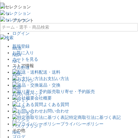
×
アカウント
ログイン
新規登録
MLB
お気に入り
NBA
カートを見る
NFL
ストア情報
プロ野球
配送・送料
WBC
お支払い方法
侍ジャパン
返品・交換
福袋
取り寄せ・予約販売
お買い得パック
会社概要
プレミア
よくある質問
セール
お問い合わせ
ジョーダン
特定商取引法に基づく表記
バッシュ
プライバシーポリシー
バスケブランド
その他
NHL
ブログ