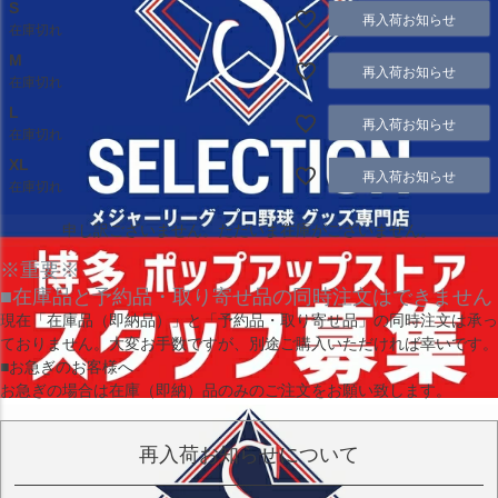
S
再入荷お知らせ
在庫切れ
M
再入荷お知らせ
在庫切れ
L
再入荷お知らせ
在庫切れ
XL
再入荷お知らせ
在庫切れ
申し訳ございません。ただいま在庫がございません。
※重要※
■在庫品と予約品・取り寄せ品の同時注文はできません
現在
「在庫品（即納品）」
と
「予約品・取り寄せ品」
の同時注文は承っ
ておりません。大変お手数ですが、別途ご購入いただければ幸いです。
■お急ぎのお客様へ
お急ぎの場合は
在庫（即納）品
のみのご注文をお願い致します。
再入荷お知らせについて