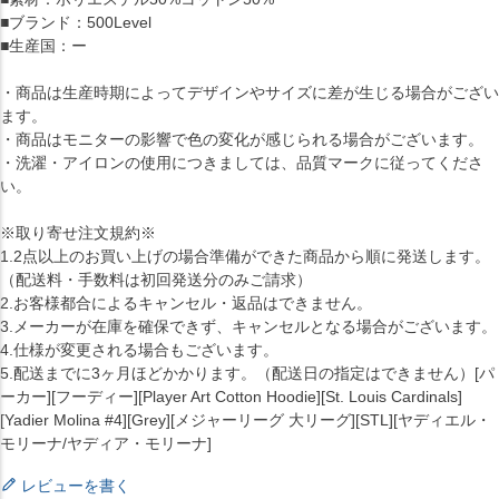
■ブランド：500Level
■生産国：ー
・商品は生産時期によってデザインやサイズに差が生じる場合がござい
ます。
・商品はモニターの影響で色の変化が感じられる場合がございます。
・洗濯・アイロンの使用につきましては、品質マークに従ってくださ
い。
※取り寄せ注文規約※
1.2点以上のお買い上げの場合準備ができた商品から順に発送します。
（配送料・手数料は初回発送分のみご請求）
2.お客様都合によるキャンセル・返品はできません。
3.メーカーが在庫を確保できず、キャンセルとなる場合がございます。
4.仕様が変更される場合もございます。
5.配送までに3ヶ月ほどかかります。（配送日の指定はできません）[パ
ーカー][フーディー][Player Art Cotton Hoodie][St. Louis Cardinals]
[Yadier Molina #4][Grey][メジャーリーグ 大リーグ][STL][ヤディエル・
モリーナ/ヤディア・モリーナ]
レビューを書く