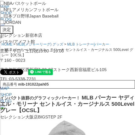
NBA
バスケットボール
MAP
NFL
アメリカンフットボール
SHOP
日本プロ野球
Japan Baseball
BLOG
JORDAN
セレクション新宿本店
x
バスケ/アメフト館
HOME
MLB(メジャーリーグ) グッズ
MLB トレーナー|パーカー
MLB パーカー ヤディエル・モリーナ セントルイス・カージナルス 500Level グ
営業：平日・土日祝13:00～19:00
レー【OCSL】
〒160－0023
東京都新宿区西新宿7-22-37ストーク西新宿福星ビル105
TEL:03-5338-7231
商品番号
mlb-191022pah05
MAP
SHOP
MLB パーカー ヤディ
インパクト抜群のグラフィックパーカー！
BLOG
エル・モリーナ セントルイス・カージナルス 500Level
グレー【OCSL】
セレクション大阪店BIGSTEP 2F
営業：平日・土日祝12:00～19:00