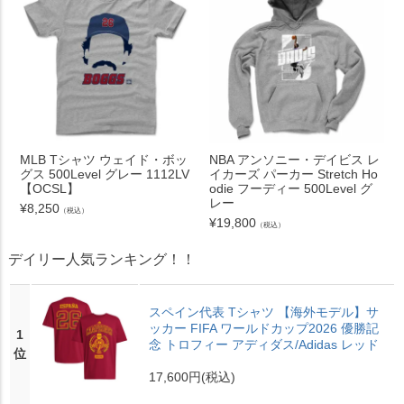
MLB Tシャツ ウェイド・ボッ
NBA アンソニー・デイビス レ
グス 500Level グレー 1112LV
イカーズ パーカー Stretch Ho
【OCSL】
odie フーディー 500Level グ
レー
¥
8,250
（税込）
¥
19,800
（税込）
デイリー人気ランキング！！
スペイン代表 Tシャツ 【海外モデル】サ
ッカー FIFA ワールドカップ2026 優勝記
1
念 トロフィー アディダス/Adidas レッド
位
17,600円
(税込)