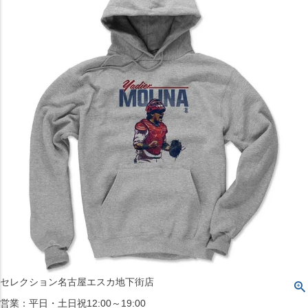
〒542-008
大阪府大阪市中央区西心斎橋1丁目6番14号
TEL:06-4708-3300
MAP
SHOP
BLOG
JR水道橋駅西口店
営業：土・日・祝日のみ 12:00-18:00
〒101-0061
東京都千代田区神田三崎町２丁目２２−１ 1F
MAP
SHOP
セレクション名古屋エスカ地下街店
営業：平日・土日祝12:00～19:00