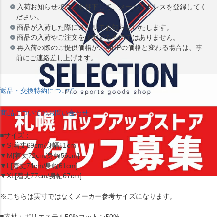
入荷お知らせボタンを押下して、メールアドレスを登録してく
ださい。
商品が入荷した際にメールでお知らせいたします。
商品の入荷やご注文を確定するものではありません。
再入荷の際のご提供価格が、当HPの価格と変わる場合は、事
前にご連絡差し上げます。
返品・交換特約について
商品についてのお問い合わせ
■サイズ：
▼S[着丈69cm/身幅51cm]
▼M[着丈72cm/身幅56cm]
▼L[着丈74cm/身幅61cm]
▼XL[着丈77cm/身幅67cm]
※こちらは実寸ではなくメーカー参考サイズになります。
■素材：ポリエステル50%コットン50%