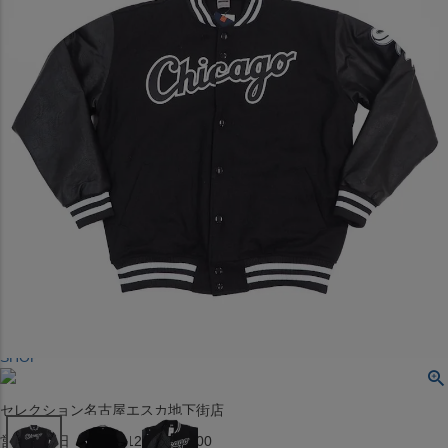
〒542-008
大阪府大阪市中央区西心斎橋1丁目6番14号
TEL:06-4708-3300
MAP
SHOP
BLOG
JR水道橋駅西口店
営業：土・日・祝日のみ 12:00-18:00
〒101-0061
東京都千代田区神田三崎町２丁目２２−１ 1F
MAP
SHOP
セレクション名古屋エスカ地下街店
営業：平日・土日祝12:00～19:00