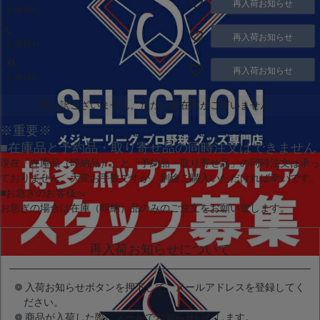
再入荷お知らせ
在庫切れ
L
再入荷お知らせ
在庫切れ
XL
再入荷お知らせ
在庫切れ
申し訳ございません。ただいま在庫がございません。
※重要※
■在庫品と予約品・取り寄せ品の同時注文はできません
現在
「在庫品（即納品）」
と
「予約品・取り寄せ品」
の同時注文は承っ
ておりません。大変お手数ですが、別途ご購入いただければ幸いです。
■お急ぎのお客様へ
お急ぎの場合は
在庫（即納）品
のみのご注文をお願い致します。
再入荷お知らせについて
入荷お知らせボタンを押下して、メールアドレスを登録してく
ださい。
商品が入荷した際にメールでお知らせいたします。