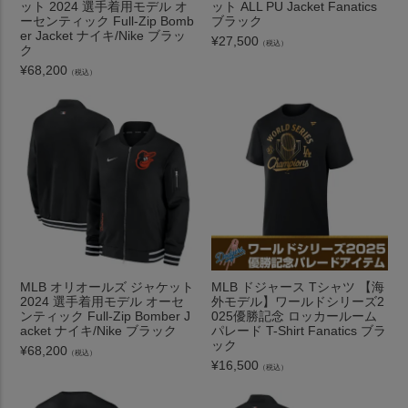
ット 2024 選手着用モデル オ
ット ALL PU Jacket Fanatics
ーセンティック Full-Zip Bomb
ブラック
er Jacket ナイキ/Nike ブラッ
¥
27,500
（税込）
ク
¥
68,200
（税込）
MLB オリオールズ ジャケット
MLB ドジャース Tシャツ 【海
2024 選手着用モデル オーセ
外モデル】ワールドシリーズ2
ンティック Full-Zip Bomber J
025優勝記念 ロッカールーム
acket ナイキ/Nike ブラック
パレード T-Shirt Fanatics ブラ
ック
¥
68,200
（税込）
¥
16,500
（税込）