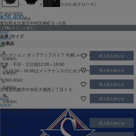
（※15:00～16:00はメンテナンスのためクローズ）
〒453-0015
¥
26,400
税込
愛知県名古屋市中村区椿町６−９先
[
792
ポイント進呈 ]
MAP
在庫
サイズ
SHOP
在庫品
S
セレクション ポップアップストア 札幌 ル・トロワ店
再入荷お知らせ
在庫切れ
営業：平日・土日祝12:00～19:00
M
再入荷お知らせ
（※15:00～16:00はメンテナンスのためクローズ）
在庫切れ
〒060-0042
L
再入荷お知らせ
在庫切れ
北海道札幌市中央区大通西１丁目１３
XL
MAP
再入荷お知らせ
在庫切れ
SHOP
取り寄せ(1ヶ月～2ヶ月)
S
再入荷お知らせ
在庫切れ
M