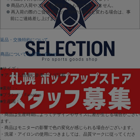
商品の入荷やご注文を確定するものではありません。
再入荷の際のご提供価格が、当HPの価格と変わる場合は、事
前にご連絡差し上げます。
返品・交換特約について
商品についてのお問い合わせ
■サイズ：
▼アイテム情報に参考サイズ記載
■素材：-
■ブランド：Fanatics
■生産国：-
・商品は生産時期によってデザインやサイズに差が生じる場合がござい
ます。
・商品はモニターの影響で色の変化が感じられる場合がございます。
・洗濯・アイロンの使用につきましては、品質マークに従ってくださ