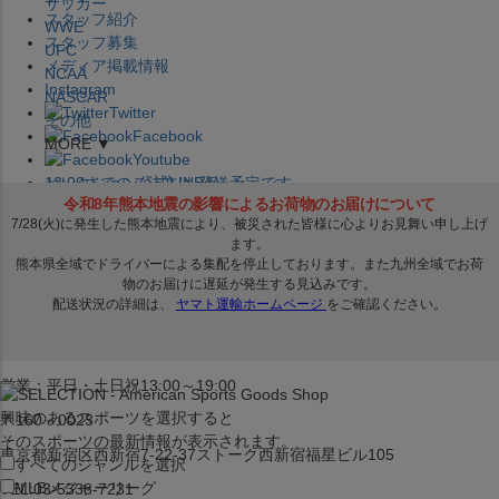
サッカー
スタッフ紹介
WWE
スタッフ募集
UFC
メディア掲載情報
NCAA
Instagram
NASCAR
Twitter
その他
Facebook
MORE ▼
Youtube
セレクション公式LINE@
12:00
までのご注文は
発送予定です。
在庫品は
1-3営業日内で発送
!! ※お取寄せ商品は対象外
×
セレクション新宿本店
ベースボール館
営業：平日・土日祝13:00～19:00
興味のあるスポーツを選択すると
〒160－0023
そのスポーツの最新情報が表示されます。
東京都新宿区西新宿7-22-37ストーク西新宿福星ビル105
すべてのジャンルを選択
MLB
メジャーリーグ
TEL:03-5338-7231