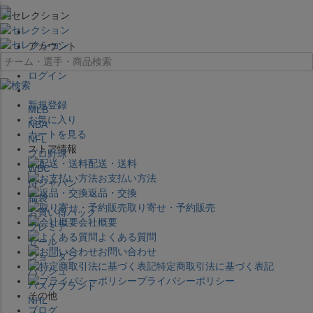
×
アカウント
ログイン
新規登録
MLB
お気に入り
NBA
カートを見る
NFL
ストア情報
プロ野球
配送・送料
WBC
お支払い方法
侍ジャパン
返品・交換
福袋
取り寄せ・予約販売
お買い得パック
会社概要
プレミア
よくある質問
セール
お問い合わせ
ジョーダン
特定商取引法に基づく表記
バッシュ
プライバシーポリシー
バスケブランド
その他
NHL
ブログ