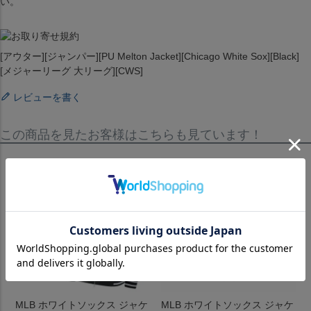
い。
[アウター][ジャンパー][PU Melton Jacket][Chicago White Sox][Black]
[メジャーリーグ 大リーグ][CWS]
レビューを書く
この商品を見たお客様はこちらも見ています！
MLB ホワイトソックス ジャケ
MLB ホワイトソックス ジャケ