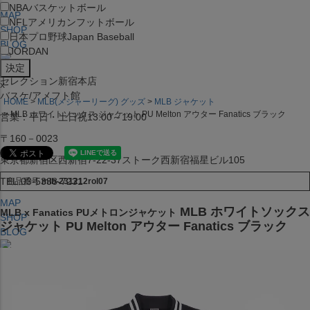
NBA
バスケットボール
MAP
NFL
アメリカンフットボール
SHOP
日本プロ野球
Japan Baseball
BLOG
JORDAN
セレクション新宿本店
x
バスケ/アメフト館
HOME
MLB(メジャーリーグ) グッズ
MLB ジャケット
MLB ホワイトソックス ジャケット PU Melton アウター Fanatics ブラック
営業：平日・土日祝13:00～19:00
〒160－0023
東京都新宿区西新宿7-22-37ストーク西新宿福星ビル105
TEL:03-5338-7231
商品番号
mlb-231212rol07
MAP
MLB ホワイトソックス
MLB x Fanatics PUメトロンジャケット
SHOP
ジャケット PU Melton アウター Fanatics ブラック
BLOG
セレクション大阪店BIGSTEP 2F
営業：平日・土日祝12:00～19:00