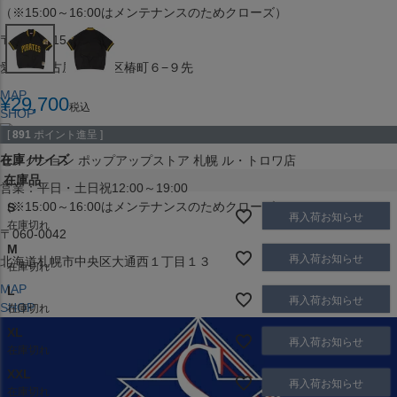
（※15:00～16:00はメンテナンスのためクローズ）
〒453-0015
愛知県名古屋市中村区椿町６−９先
MAP
¥
29,700
税込
SHOP
[
891
ポイント進呈 ]
在庫
サイズ
セレクション ポップアップストア 札幌 ル・トロワ店
在庫品
営業：平日・土日祝12:00～19:00
（※15:00～16:00はメンテナンスのためクローズ）
S
再入荷お知らせ
在庫切れ
〒060-0042
M
再入荷お知らせ
北海道札幌市中央区大通西１丁目１３
在庫切れ
MAP
L
再入荷お知らせ
SHOP
在庫切れ
XL
再入荷お知らせ
在庫切れ
XXL
再入荷お知らせ
在庫切れ