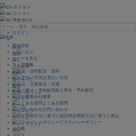
×
アカウント
ログイン
新規登録
MLB
お気に入り
NBA
カートを見る
NFL
ストア情報
プロ野球
配送・送料
WBC
お支払い方法
侍ジャパン
返品・交換
福袋
取り寄せ・予約販売
お買い得パック
会社概要
プレミア
よくある質問
セール
お問い合わせ
ジョーダン
特定商取引法に基づく表記
バッシュ
プライバシーポリシー
バスケブランド
その他
NHL
ブログ