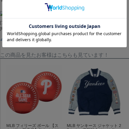
[アウター][ジャンパー][Authentic 1/4 Zip 1991 Warm-Up Jacket]
[Pittsburgh Pirates ][Black][メジャーリーグ 大リーグ][PIT]
レビューを書く
この商品を見たお客様はこちらも見ています！
MLB フィリーズ ボール 【ス
MLB ヤンキース ジャケット 2