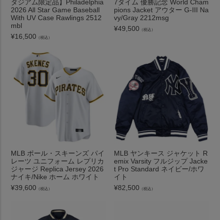
タジアム限定品】Philadelphia
7タイム 優勝記念 World Cham
2026 All Star Game Baseball
pions Jacket アウター G-III Na
With UV Case Rawlings 2512
vy/Gray 2212msg
mbl
¥
49,500
（税込）
¥
16,500
（税込）
MLB ポール・スキーンズ パイ
MLB ヤンキース ジャケット R
レーツ ユニフォーム レプリカ
emix Varsity フルジップ Jacke
ジャージ Replica Jersey 2026
t Pro Standard ネイビー/ホワ
ナイキ/Nike ホーム ホワイト
イト
¥
39,600
¥
82,500
（税込）
（税込）