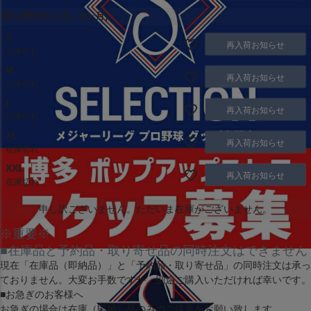
取り寄せ(1ヶ月～2ヶ月)
S
再入荷お知らせ
在庫切れ
M
再入荷お知らせ
在庫切れ
L
再入荷お知らせ
在庫切れ
XL
再入荷お知らせ
在庫切れ
XXL
再入荷お知らせ
在庫切れ
申し訳ございません。ただいま在庫がございません。
※重要※
■在庫品と予約品・取り寄せ品の同時注文はできません
現在
「在庫品（即納品）」
と
「予約品・取り寄せ品」
の同時注文は承っ
ておりません。大変お手数ですが、別途ご購入いただければ幸いです。
■お急ぎのお客様へ
お急ぎの場合は
在庫（即納）品
のみのご注文をお願い致します。