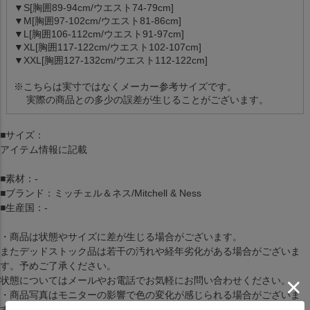
▼S[胸囲89-94cm/ウエスト74-79cm]
▼M[胸囲97-102cm/ウエスト81-86cm]
▼L[胸囲106-112cm/ウエスト91-97cm]
▼XL[胸囲117-122cm/ウエスト102-107cm]
▼XXL[胸囲127-132cm/ウエスト112-122cm]
※こちらは実寸ではなくメーカー参考サイズです。
実際の商品との多少の誤差が生じることがございます。
■サイズ：
アイテム情報に記載
■素材：-
■ブランド：ミッチェル＆ネス/Mitchell & Ness
■生産国：-
・商品は状態やサイズに差が生じる場合がございます。
またデッドストック品は若干の汚れや経年劣化がある場合がございま
す。予めご了承ください。
状態についてはメールやお電話でお気軽にお問い合わせください。
・商品写真はモニターの影響で色の変化が感じられる場合がございま
す。