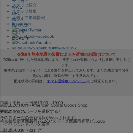
サッカー
スタッフ紹介
WWE
スタッフ募集
UFC
メディア掲載情報
NCAA
Instagram
NASCAR
Twitter
その他
Facebook
MORE ▼
Youtube
セレクション公式LINE@
12:00
までのご注文は
発送予定です。
在庫品は
1-3営業日内で発送
!! ※お取寄せ商品は対象外
×
セレクション新宿本店
ベースボール館
営業：平日・土日祝13:00～19:00
興味のあるスポーツを選択すると
〒160－0023
そのスポーツの最新情報が表示されます。
東京都新宿区西新宿7-22-37ストーク西新宿福星ビル105
すべてのジャンルを選択
MLB
メジャーリーグ
TEL:03-5338-7231