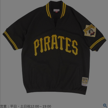
〒542-008
大阪府大阪市中央区西心斎橋1丁目6番14号
TEL:06-4708-3300
MAP
SHOP
BLOG
JR水道橋駅西口店
営業：土・日・祝日のみ 12:00-18:00
〒101-0061
東京都千代田区神田三崎町２丁目２２−１ 1F
MAP
SHOP
セレクション名古屋エスカ地下街店
営業：平日・土日祝12:00～19:00