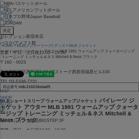
NBA
バスケットボール
MAP
NFL
アメリカンフットボール
SHOP
日本プロ野球
Japan Baseball
BLOG
JORDAN
セレクション新宿本店
x
バスケ/アメフト館
HOME
MLB(メジャーリーグ) グッズ
MLB ジャケット
パイレーツ ジャケット アウター MLB 1991 ウォームアップ クォータージップ
営業：平日・土日祝13:00～19:00
トレーニング ミッチェル＆ネス Mitchell & Ness ブラック
〒160－0023
東京都新宿区西新宿7-22-37ストーク西新宿福星ビル105
TEL:03-5338-7231
商品番号
mlb-210216eba05
MAP
SHOP
パイレーツ ジ
MLBショートスリーブ ウォームアップジャケット
BLOG
ャケット アウター MLB 1991 ウォームアップ クォータ
ージップ トレーニング ミッチェル＆ネス Mitchell &
Ness ブラック
セレクション大阪店BIGSTEP 2F
営業：平日・土日祝12:00～19:00