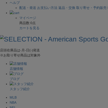
ヘルプ
配送・発送
お支払い方法
返品・交換
取り寄せ・予約販売
マイページ
商品数:
0
点
カートを見る
店頭在庫品は
-月-日(-)
発送
※お取り寄せ商品は対象外
店舗情報
ブログ
スタッフ紹介
MLB
NBA
NFL