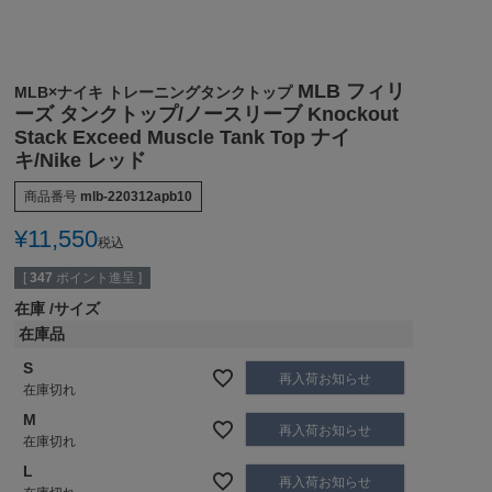
MLB フィリ
MLB×ナイキ トレーニングタンクトップ
ーズ タンクトップ/ノースリーブ Knockout
Stack Exceed Muscle Tank Top ナイ
キ/Nike レッド
商品番号
mlb-220312apb10
¥
11,550
税込
[
347
ポイント進呈 ]
在庫
サイズ
在庫品
S
再入荷お知らせ
在庫切れ
M
再入荷お知らせ
在庫切れ
L
再入荷お知らせ