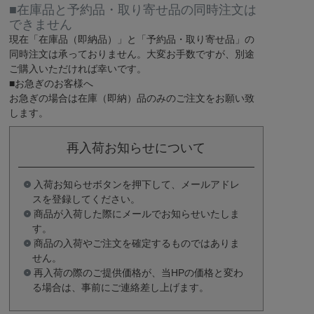
■在庫品と予約品・取り寄せ品の同時注文は
できません
現在
「在庫品（即納品）」
と
「予約品・取り寄せ品」
の
同時注文は承っておりません。大変お手数ですが、別途
ご購入いただければ幸いです。
■お急ぎのお客様へ
お急ぎの場合は
在庫（即納）品
のみのご注文をお願い致
します。
再入荷お知らせについて
入荷お知らせボタンを押下して、メールアドレ
スを登録してください。
商品が入荷した際にメールでお知らせいたしま
す。
商品の入荷やご注文を確定するものではありま
せん。
再入荷の際のご提供価格が、当HPの価格と変わ
る場合は、事前にご連絡差し上げます。