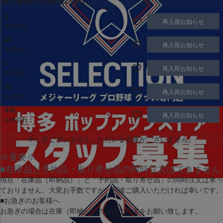
取り寄せ(1ヶ月から2ヶ月)
S
再入荷お知らせ
在庫切れ
M
再入荷お知らせ
在庫切れ
L
再入荷お知らせ
在庫切れ
XL
再入荷お知らせ
在庫切れ
XXL
再入荷お知らせ
在庫切れ
申し訳ございません。ただいま在庫がございません。
※重要※
■在庫品と予約品・取り寄せ品の同時注文はできません
現在
「在庫品（即納品）」
と
「予約品・取り寄せ品」
の同時注文は承っ
ておりません。大変お手数ですが、別途ご購入いただければ幸いです。
■お急ぎのお客様へ
お急ぎの場合は
在庫（即納）品
のみのご注文をお願い致します。