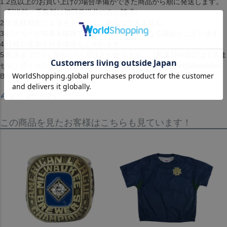
1.2点以上のお買い上げの場合準備ができた商品から順に発送します。
（配送料・手数料は初回発送分のみご請求）
2.お客様都合によるキャンセル・返品はできません。
3.メーカーが在庫を確保できず、キャンセルとなる場合がございます。
4.仕様が変更される場合もございます。
5.配送までに1ヶ月から2ヶ月ほどかかります。（配送日の指定はできま
せん）[Tシャツ][トップス][2017 The Beatles Night T-Shirt][Milwaukee
Brewers][Gray][メジャーリーグ 大リーグ][MIL/ ブルワーズ]
レビューを書く
この商品を見たお客様はこちらも見ています！