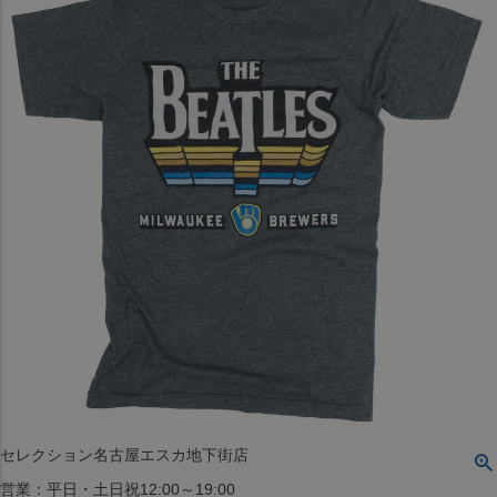
〒542-008
大阪府大阪市中央区西心斎橋1丁目6番14号
TEL:06-4708-3300
MAP
SHOP
BLOG
JR水道橋駅西口店
営業：土・日・祝日のみ 12:00-18:00
〒101-0061
東京都千代田区神田三崎町２丁目２２−１ 1F
MAP
SHOP
セレクション名古屋エスカ地下街店
営業：平日・土日祝12:00～19:00