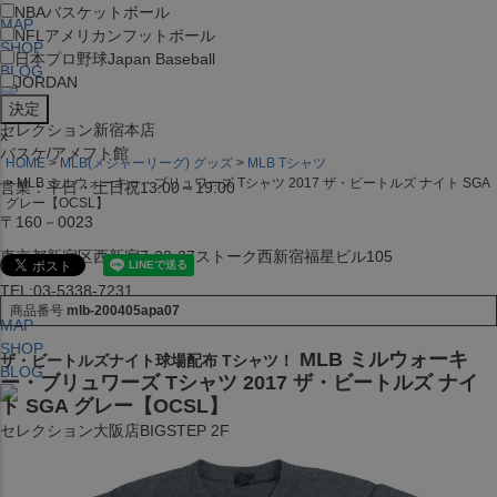
NBA
バスケットボール
MAP
NFL
アメリカンフットボール
SHOP
日本プロ野球
Japan Baseball
BLOG
JORDAN
セレクション新宿本店
x
バスケ/アメフト館
HOME
MLB(メジャーリーグ) グッズ
MLB Tシャツ
MLB ミルウォーキー・ブリュワーズ Tシャツ 2017 ザ・ビートルズ ナイト SGA
営業：平日・土日祝13:00～19:00
グレー【OCSL】
〒160－0023
東京都新宿区西新宿7-22-37ストーク西新宿福星ビル105
TEL:03-5338-7231
商品番号
mlb-200405apa07
MAP
SHOP
MLB ミルウォーキ
ザ・ビートルズナイト球場配布 Tシャツ！
BLOG
ー・ブリュワーズ Tシャツ 2017 ザ・ビートルズ ナイ
ト SGA グレー【OCSL】
セレクション大阪店BIGSTEP 2F
営業：平日・土日祝12:00～19:00