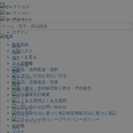
×
アカウント
ログイン
新規登録
MLB
お気に入り
NBA
カートを見る
NFL
ストア情報
プロ野球
配送・送料
WBC
お支払い方法
侍ジャパン
返品・交換
福袋
取り寄せ・予約販売
お買い得パック
会社概要
プレミア
よくある質問
セール
お問い合わせ
ジョーダン
特定商取引法に基づく表記
バッシュ
プライバシーポリシー
バスケブランド
その他
NHL
ブログ