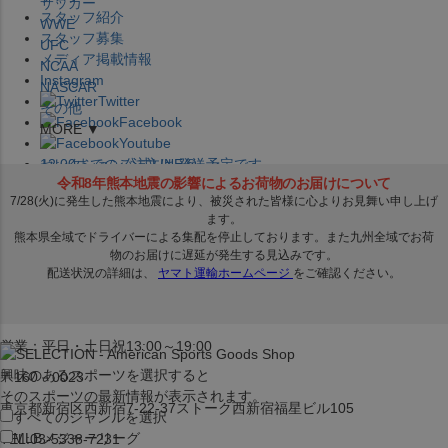
サッカー
スタッフ紹介
WWE
スタッフ募集
UFC
メディア掲載情報
NCAA
Instagram
NASCAR
Twitter
その他
Facebook
MORE ▼
Youtube
セレクション公式LINE@
12:00
までのご注文は
発送予定です。
在庫品は
1-3営業日内で発送
!! ※お取寄せ商品は対象外
×
セレクション新宿本店
ベースボール館
営業：平日・土日祝13:00～19:00
興味のあるスポーツを選択すると
〒160－0023
そのスポーツの最新情報が表示されます。
東京都新宿区西新宿7-22-37ストーク西新宿福星ビル105
すべてのジャンルを選択
MLB
メジャーリーグ
TEL:03-5338-7231