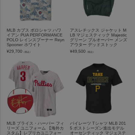
MLB カブス ポロシャツ ハワ
アスレチックス ジャケット M
イアン PUA PERFORMANCE
LB マジェスティック Majestic
POLO レインスプーナー Reyn
グリーン プルオーバー メンズ
Spooner ホワイト
アウター デッドストック
¥
29,700
¥
49,500
（税込）
（税込）
MLB ブライス・ハーパー フィ
パイレーツ Tシャツ MLB 201
リーズ ユニフォーム 【海外カ
5 ポストシーズン進出モデル
スタム】レプリカユニフォー
オーセンティック マジェステ