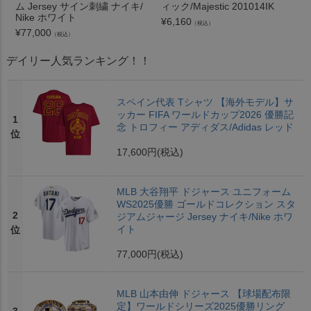
ム Jersey サイン刺繍 ナイキ/
ィック/Majestic 201014IK
Nike ホワイト
¥
6,160
（税込）
¥
77,000
（税込）
デイリー人気ランキング！！
スペイン代表 Tシャツ 【海外モデル】サ
ッカー FIFA ワールドカップ2026 優勝記
1
念 トロフィー アディダス/Adidas レッド
位
17,600円
(税込)
MLB 大谷翔平 ドジャース ユニフォーム
WS2025優勝 ゴールドコレクション スタ
2
ジアムジャージ Jersey ナイキ/Nike ホワ
イト
位
77,000円
(税込)
MLB 山本由伸 ドジャース 【球場配布限
定】ワールドシリーズ2025優勝リング