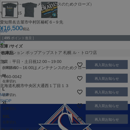
（※15:00～16:00はメンテナンスのためクローズ）
〒453-0015
愛知県名古屋市中村区椿町６−９先
¥
16,500
税込
MAP
SHOP
[
495
ポイント進呈 ]
在庫
サイズ
セレクション ポップアップストア 札幌 ル・トロワ店
在庫品
営業：平日・土日祝12:00～19:00
S
再入荷お知らせ
（※15:00～16:00はメンテナンスのためクローズ）
在庫切れ
M
〒060-0042
再入荷お知らせ
在庫切れ
北海道札幌市中央区大通西１丁目１３
L
再入荷お知らせ
MAP
在庫切れ
SHOP
XL
再入荷お知らせ
在庫切れ
XXL
再入荷お知らせ
在庫切れ