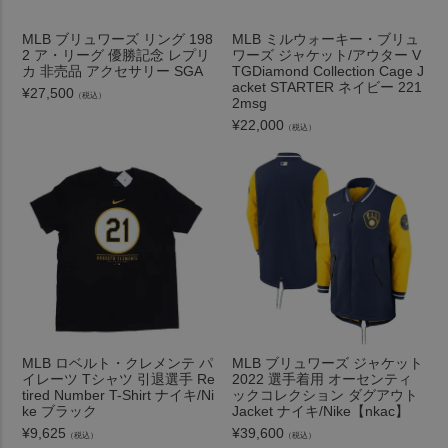
MLB ブリュワーズ リング 198
MLB ミルウォーキー・ブリュ
2 ア・リーグ 優勝記念 レプリ
ワーズ ジャケット/アウター V
カ 非売品 アクセサリー SGA
TGDiamond Collection Cage J
acket STARTER ネイビー 221
¥
27,500
（税込）
2msg
¥
22,000
（税込）
MLB ロベルト・クレメンテ パ
MLB ブリュワーズ ジャケット
イレーツ Tシャツ 引退選手 Re
2022 選手着用 オーセンティ
tired Number T-Shirt ナイキ/Ni
ックコレクション ダグアウト
ke ブラック
Jacket ナイキ/Nike【nkac】
¥
9,625
¥
39,600
（税込）
（税込）