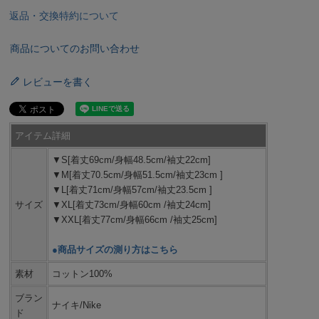
返品・交換特約について
商品についてのお問い合わせ
レビューを書く
アイテム詳細
▼S[着丈69cm/身幅48.5cm/袖丈22cm]
▼M[着丈70.5cm/身幅51.5cm/袖丈23cm ]
▼L[着丈71cm/身幅57cm/袖丈23.5cm ]
サイズ
▼XL[着丈73cm/身幅60cm /袖丈24cm]
▼XXL[着丈77cm/身幅66cm /袖丈25cm]
●商品サイズの測り方はこちら
素材
コットン100%
ブラン
ナイキ/Nike
ド