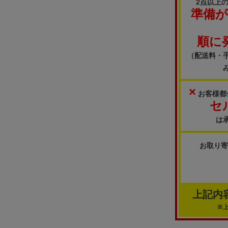
2点以上
準備
順に
（配送料・
×
お客様都
セ
は
お取り
上記内
※