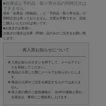
■在庫品と予約品・取り寄せ品の同時注文は
できません
現在
「在庫品（即納品）」
と
「予約品・取り寄せ品」
の
同時注文は承っておりません。大変お手数ですが、別途
ご購入いただければ幸いです。
■お急ぎのお客様へ
お急ぎの場合は
在庫（即納）品
のみのご注文をお願い致
します。
再入荷お知らせについて
入荷お知らせボタンを押下して、メールアドレ
スを登録してください。
商品が入荷した際にメールでお知らせいたしま
す。
商品の入荷やご注文を確定するものではありま
せん。
再入荷の際のご提供価格が、当HPの価格と変わ
る場合は、事前にご連絡差し上げます。