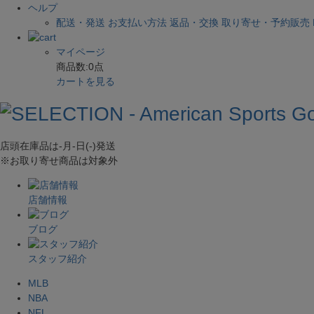
ヘルプ
配送・発送
お支払い方法
返品・交換
取り寄せ・予約販売
マイページ
商品数:
0
点
カートを見る
店頭在庫品は
-月-日(-)
発送
※お取り寄せ商品は対象外
店舗情報
ブログ
スタッフ紹介
MLB
NBA
NFL