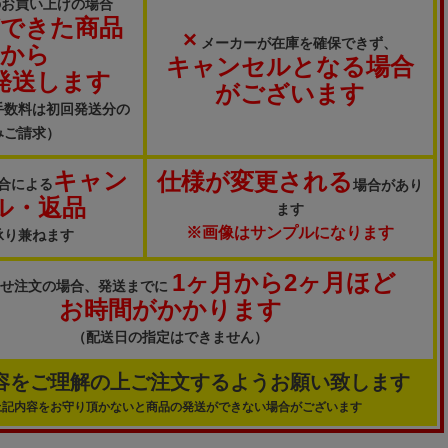
のお買い上げの場合
ができた商品
×
メーカーが在庫を確保できず、
から
キャンセルとなる場合
発送します
がございます
手数料は初回発送分の
みご請求）
キャン
仕様が変更される
合による
場合があり
ル・返品
ます
※画像はサンプルになります
承り兼ねます
1ヶ月から2ヶ月ほど
寄せ注文の場合、発送までに
お時間がかかります
（配送日の指定はできません）
容をご理解の上ご注文するようお願い致します
上記内容をお守り頂かないと商品の発送ができない場合がございます