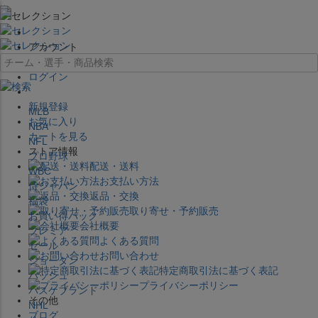
×
アカウント
ログイン
新規登録
MLB
お気に入り
NBA
カートを見る
NFL
ストア情報
プロ野球
配送・送料
WBC
お支払い方法
侍ジャパン
返品・交換
福袋
取り寄せ・予約販売
お買い得パック
会社概要
プレミア
よくある質問
セール
お問い合わせ
ジョーダン
特定商取引法に基づく表記
バッシュ
プライバシーポリシー
バスケブランド
その他
NHL
ブログ