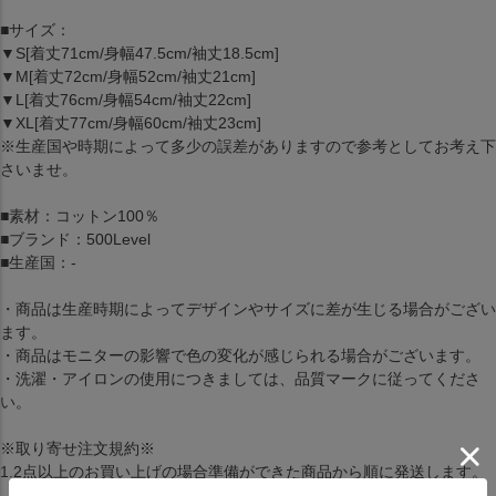
■サイズ：
▼S[着丈71cm/身幅47.5cm/袖丈18.5cm]
▼M[着丈72cm/身幅52cm/袖丈21cm]
▼L[着丈76cm/身幅54cm/袖丈22cm]
▼XL[着丈77cm/身幅60cm/袖丈23cm]
※生産国や時期によって多少の誤差がありますので参考としてお考え下
さいませ。
■素材：コットン100％
■ブランド：500Level
■生産国：-
・商品は生産時期によってデザインやサイズに差が生じる場合がござい
ます。
・商品はモニターの影響で色の変化が感じられる場合がございます。
・洗濯・アイロンの使用につきましては、品質マークに従ってくださ
い。
※取り寄せ注文規約※
1.2点以上のお買い上げの場合準備ができた商品から順に発送します。
（配送料・手数料は初回発送分のみご請求）