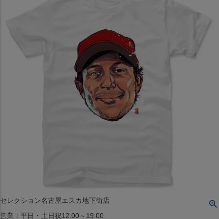
〒542-008
大阪府大阪市中央区西心斎橋1丁目6番14号
TEL:06-4708-3300
MAP
SHOP
BLOG
JR水道橋駅西口店
営業：土・日・祝日のみ 12:00-18:00
〒101-0061
東京都千代田区神田三崎町２丁目２２−１ 1F
MAP
SHOP
セレクション名古屋エスカ地下街店
営業：平日・土日祝12:00～19:00