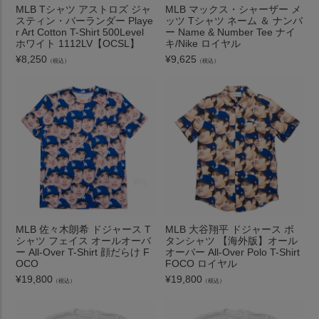
MLB Tシャツ アストロズ ジャ
MLB マックス・シャーザー メ
スティン・バーランダー Playe
ッツ Tシャツ ネーム ＆ ナンバ
r Art Cotton T-Shirt 500Level
ー Name & Number Tee ナイ
ホワイト 1112LV【OCSL】
キ/Nike ロイヤル
¥
8,250
¥
9,625
（税込）
（税込）
MLB 佐々木朗希 ドジャース T
MLB 大谷翔平 ドジャース ボ
シャツ フェイス オールオーバ
タンシャツ 【海外版】オール
ー All-Over T-Shirt 顔だらけ F
オーバー All-Over Polo T-Shirt
OCO
FOCO ロイヤル
¥
19,800
¥
19,800
（税込）
（税込）