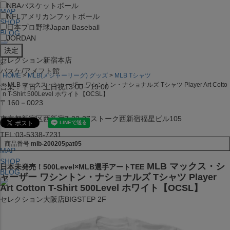
NBA
バスケットボール
MAP
NFL
アメリカンフットボール
SHOP
日本プロ野球
Japan Baseball
BLOG
JORDAN
セレクション新宿本店
x
バスケ/アメフト館
HOME
MLB(メジャーリーグ) グッズ
MLB Tシャツ
MLB マックス・シャーザー ワシントン・ナショナルズ Tシャツ Player Art Cotto
営業：平日・土日祝13:00～19:00
n T-Shirt 500Level ホワイト【OCSL】
〒160－0023
東京都新宿区西新宿7-22-37ストーク西新宿福星ビル105
TEL:03-5338-7231
商品番号
mlb-200205pat05
MAP
SHOP
MLB マックス・シ
日本未発売！500Level×MLB選手アートTEE
BLOG
ャーザー ワシントン・ナショナルズ Tシャツ Player
Art Cotton T-Shirt 500Level ホワイト【OCSL】
セレクション大阪店BIGSTEP 2F
営業：平日・土日祝12:00～19:00