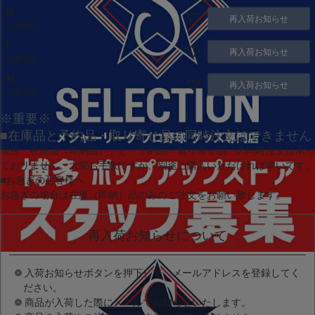
M
再入荷お知らせ
在庫切れ
L
再入荷お知らせ
在庫切れ
XL
再入荷お知らせ
在庫切れ
※重要※
■在庫品と予約品・取り寄せ品の同時注文はできません
現在
「在庫品（即納品）」
と
「予約品・取り寄せ品」
の同時注文は承っ
ておりません。大変お手数ですが、別途ご購入いただければ幸いです。
■お急ぎのお客様へ
お急ぎの場合は
在庫（即納）品
のみのご注文をお願い致します。
再入荷お知らせについて
入荷お知らせボタンを押下して、メールアドレスを登録してく
ださい。
商品が入荷した際にメールでお知らせいたします。