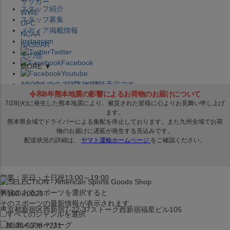
サッカー
スタッフ紹介
WWE
スタッフ募集
UFC
メディア掲載情報
NCAA
Instagram
NASCAR
Twitter
その他
Facebook
MORE ▼
Youtube
セレクション公式LINE@
12:00
までのご注文は
発送予定です。
在庫品は
1-3営業日内で発送
!! ※お取寄せ商品は対象外
×
セレクション新宿本店
ベースボール館
営業：平日・土日祝13:00～19:00
興味のあるスポーツを選択すると
〒160－0023
そのスポーツの最新情報が表示されます。
東京都新宿区西新宿7-22-37ストーク西新宿福星ビル105
すべてのジャンルを選択
MLB
メジャーリーグ
TEL:03-5338-7231