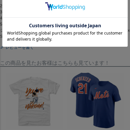
2.お客様都合によるキャンセル・返品はできません。
3.メーカーが在庫を確保できず、キャンセルとなる場合がございます。
4.仕様が変更される場合もございます。
5.配送までに3ヶ月ほどかかります。（配送日の指定はできません）[T
シャツ][トップス][Player Art Cotton T-Shirt][Washington Nationals][Max
Scherzer #37][White][メジャーリーグ 大リーグ][WSH]
レビューを書く
この商品を見たお客様はこちらも見ています！