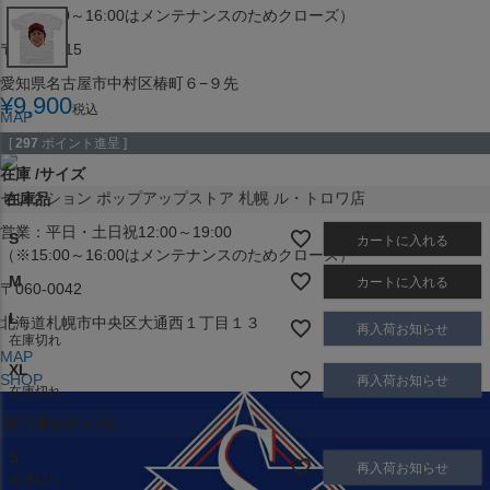
（※15:00～16:00はメンテナンスのためクローズ）
〒453-0015
愛知県名古屋市中村区椿町６−９先
¥
9,900
税込
MAP
SHOP
[
297
ポイント進呈 ]
在庫
サイズ
セレクション ポップアップストア 札幌 ル・トロワ店
在庫品
営業：平日・土日祝12:00～19:00
S
カートに入れる
（※15:00～16:00はメンテナンスのためクローズ）
M
カートに入れる
〒060-0042
L
北海道札幌市中央区大通西１丁目１３
再入荷お知らせ
在庫切れ
MAP
XL
SHOP
再入荷お知らせ
在庫切れ
取り寄せ(3ヶ月)
S
再入荷お知らせ
在庫切れ