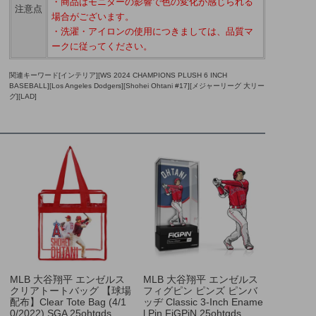
・商品はモニターの影響で色の変化が感じられる
注意点
場合がございます。
・洗濯・アイロンの使用につきましては、品質マ
ークに従ってください。
関連キーワード[インテリア][WS 2024 CHAMPIONS PLUSH 6 INCH
BASEBALL][Los Angeles Dodgers][Shohei Ohtani #17][メジャーリーグ 大リー
グ][LAD]
MLB 大谷翔平 エンゼルス
MLB 大谷翔平 エンゼルス
クリアトートバッグ 【球場
フィグピン ピンズ ピンバ
配布】Clear Tote Bag (4/1
ッヂ Classic 3-Inch Ename
0/2022) SGA 25ohtgds
l Pin FiGPiN 25ohtgds