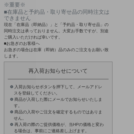
※重要※
■在庫品と予約品・取り寄せ品の同時注文は
できません
現在
「在庫品（即納品）」
と
「予約品・取り寄せ品」
の
同時注文は承っておりません。大変お手数ですが、別途
ご購入いただければ幸いです。
■お急ぎのお客様へ
お急ぎの場合は
在庫（即納）品
のみのご注文をお願い致
します。
再入荷お知らせについて
入荷お知らせボタンを押下して、メールアドレ
スを登録してください。
商品が入荷した際にメールでお知らせいたしま
す。
商品の入荷やご注文を確定するものではありま
せん。
再入荷の際のご提供価格が、当HPの価格と変わ
る場合は、事前にご連絡差し上げます。