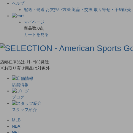
ヘルプ
配送・発送
お支払い方法
返品・交換
取り寄せ・予約販売
マイページ
商品数:
0
点
カートを見る
店頭在庫品は
-月-日(-)
発送
※お取り寄せ商品は対象外
店舗情報
ブログ
スタッフ紹介
MLB
NBA
NFL