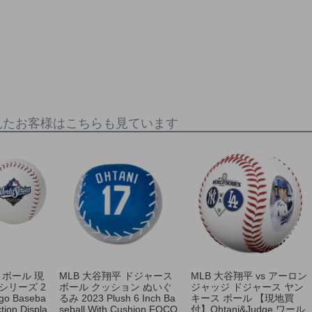
見たお客様はこちらも見ています
 ボール 現
MLB 大谷翔平 ドジャース
MLB 大谷翔平 vs アーロン
シリーズ 2
ボール クッション ぬいぐ
ジャッジ ドジャース ヤン
go Baseba
るみ 2023 Plush 6 Inch Ba
キース ボール 【現地買
ction Displa
seball With Cushion FOCO
付】Ohtani&Judge ワール